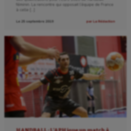
Patinage artistique
féminin. La rencontre qui opposait l’équipe de France
à celle […]
Pétanque
Le 25 septembre 2019
par La Rédaction
Plongée
Randonnée / Marche
Roller-derby
Sarbacane
Sauvetage sportif
Sport adapté
Sport handicap
Sport santé
Sport-entreprise
HANDBALL : L’APH joue un match à