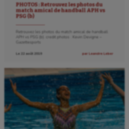
PHOTOS : Retrouvez les photos du
match amical de handball APH vs
PSG (b)
Retrouvez les photos du match amical de handball
APH vs PSG (b). credit photos : Kevin Devigne –
Gazettesports
Le 22 août 2019
par Leandre Leber