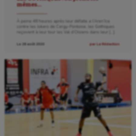
mêmes…
À peine 48 heures après leur défaite a l’Aren’Ice
contre les Jokers de Cergy-Pontoise, les Gothiques
reçoivent à leur tour les Val d’Oisiens dans leur […]
Le 28 août 2020
par La Rédaction