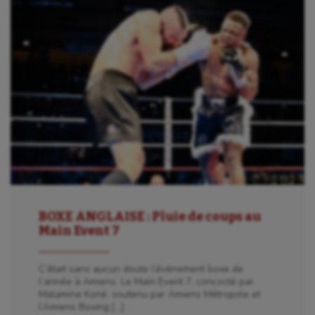
BOXE ANGLAISE : Pluie de coups au
Main Event 7
C’était sans aucun doute l’événement boxe de
l’année à Amiens. Le Main Event 7, concocté par
Malamine Koné, soutenu par Amiens Métropole et
l’Amiens Boxing […]