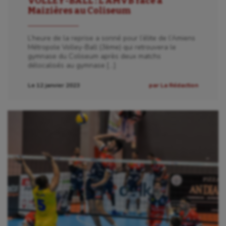
VOLLEY-BALL : L’AMVB face à
Maizières au Coliseum
L’heure de la reprise a sonné pour l’élite de l’Amiens
Métropole Volley-Ball (3ème) qui retrouvera le
gymnase du Coliseum après deux matchs
délocalisés au gymnase […]
Le 12 janvier 2023
par La Rédaction