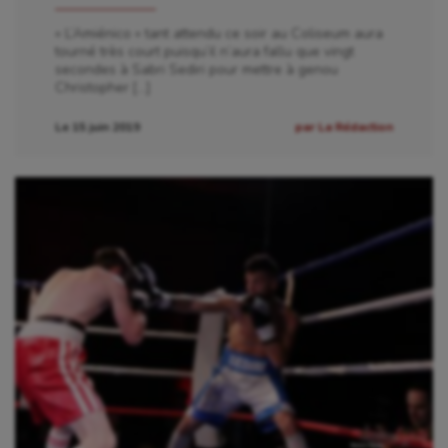
« L’Amiénico » tant attendu ce soir au Coliseum aura
tourné très court puisqu’il n’aura fallu que vingt
secondes à Sabri Sediri pour mettre à genou
Christopher […]
Le 15 juin 2019
par La Rédaction