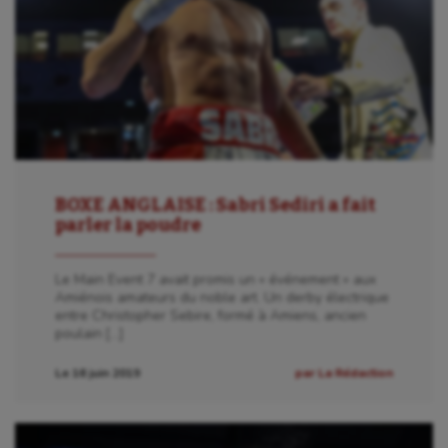
BOXE ANGLAISE : Sabri Sediri a fait
parler la poudre
Le Main Event 7 avait promis un « événement » aux
Amiénois amateurs du noble art. Un derby électrique
entre Christopher Sebire, formé à Amiens, ancien
poulain […]
Le 16 juin 2019
par La Rédaction