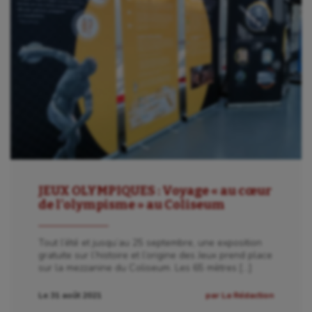
JEUX OLYMPIQUES : Voyage « au cœur
de l’olympisme » au Coliseum
Tout l’été et jusqu’au 25 septembre, une exposition
gratuite sur l’histoire et l’origine des Jeux prend place
sur la mezzanine du Coliseum. Les 65 mètres […]
Le 31 août 2021
par La Rédaction