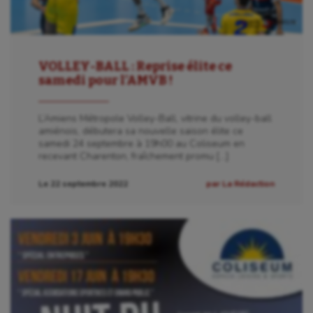
VOLLEY-BALL : Reprise élite ce
samedi pour l’AMVB !
L’Amiens Métropole Volley-Ball, vitrine du volley-ball
amiénois, débutera sa nouvelle saison élite ce
samedi 24 septembre à 19h00 au Coliseum en
recevant Charenton, fraîchement promu […]
Le 22 septembre 2022
par La Rédaction