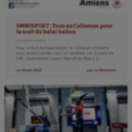
OMNISPORT : Tous au Coliseum pour
la nuit du balai ballon
Pour la Nuit du balai ballon, le Coliseum d’Amiens
vous donne rendez-vous ce vendredi soir à partir de
19h. L’événement a pour objectif de fêter […]
Le 16 juin 2022
par La Rédaction