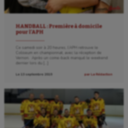
HANDBALL : Première à domicile
pour l’APH
Ce samedi soir à 20 heures, l’APH retrouve le
Coliseum en championnat, avec la réception de
Vernon. Après un come-back manqué le weekend
dernier lors du […]
Le 13 septembre 2019
par La Rédaction