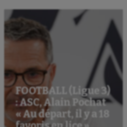
FOOTBALL (Ligue 3)
: ASC, Alain Pochat
« Au départ, il y a 18
favoris en lice »