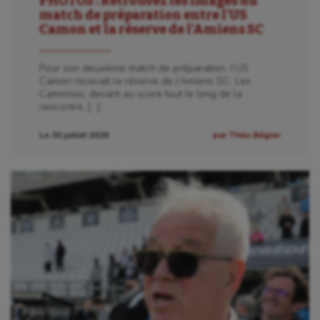
PHOTOS : Retrouvez les images du
match de préparation entre l’US
Camon et la réserve de l’Amiens SC
Pour son deuxième match de préparation, l’US
Camon recevait la réserve de l’Amiens SC. Les
Camonois, devant au score tout le long de la
rencontre, […]
Le 30 juillet 2026
par Théo Bégler