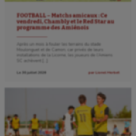
FOOTBALL – Matchs amicaux : Ce
vendredi, Chambly et le Red Star au
programme des Amiénois
Après un mois à fouler les terrains du stade
Moulonguet et de Camon, car privés de leurs
installations de la Licorne, les joueurs de l’Amiens
SC achèvent […]
Le 30 juillet 2026
par Lionel Herbet