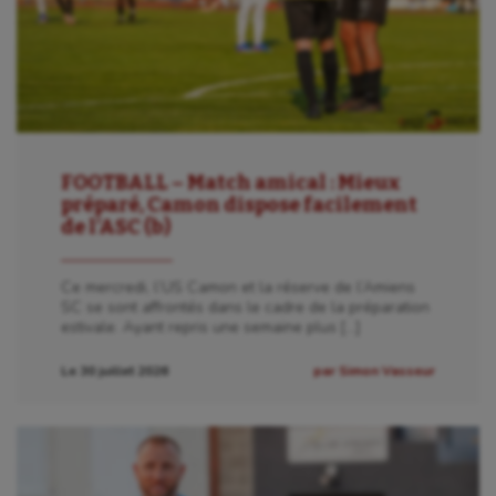
FOOTBALL – Match amical : Mieux
préparé, Camon dispose facilement
de l’ASC (b)
Ce mercredi, l’US Camon et la réserve de l’Amiens
SC se sont affrontés dans le cadre de la préparation
estivale. Ayant repris une semaine plus […]
Le 30 juillet 2026
par Simon Vasseur