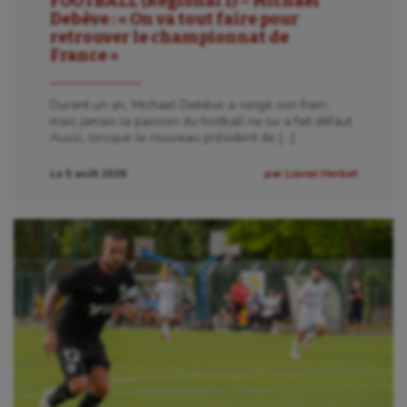
FOOTBALL (Régional 1) – Michaël
Debève : « On va tout faire pour
retrouver le championnat de
France »
Durant un an, Michael Debève a rongé son frein,
mais jamais la passion du football ne lui a fait défaut.
Aussi, lorsque le nouveau président de […]
Le 5 août 2026
par Lionel Herbet