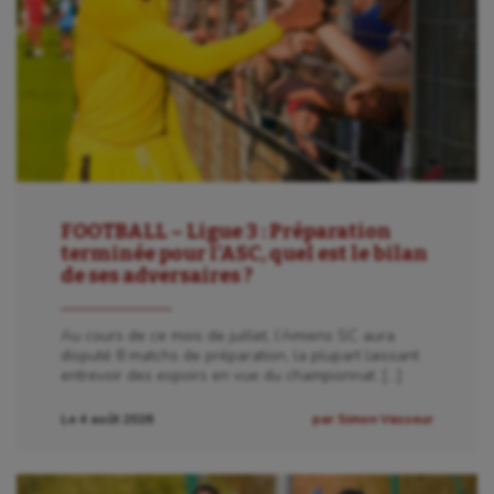
FOOTBALL – Ligue 3 : Préparation
terminée pour l’ASC, quel est le bilan
de ses adversaires ?
Au cours de ce mois de juillet, l’Amiens SC aura
disputé 8 matchs de préparation, la plupart laissant
entrevoir des espoirs en vue du championnat. […]
Le 4 août 2026
par Simon Vasseur