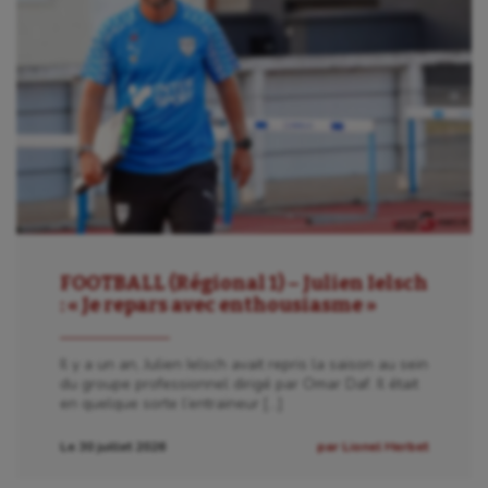
FOOTBALL (Régional 1) – Julien Ielsch
: « Je repars avec enthousiasme »
Il y a un an, Julien Ielsch avait repris la saison au sein
du groupe professionnel dirigé par Omar Daf. Il était
en quelque sorte l’entraineur […]
Le 30 juillet 2026
par Lionel Herbet