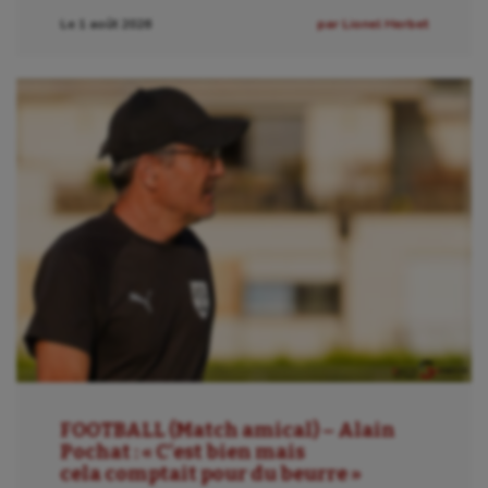
Sport-santé
Le 1 août 2026
par Lionel Herbet
Tir
Tir à l'arc
Triathlon
Ultimate frisbee
UNSS
Voile
Wakeboard
Water-polo
FOOTBALL (Match amical) – Alain
Pochat : « C’est bien mais
cela comptait pour du beurre »