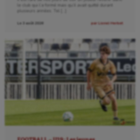
le club qui l’a formé mais qu’il avait quitté durant
plusieurs années. Tel […]
Le 3 août 2026
par Lionel Herbet
Aéronautique
Athlétisme
Auto
Aviron
Balle à la main
Ballon au poing
Baseball
FOOTBALL – U19 : Les jeunes