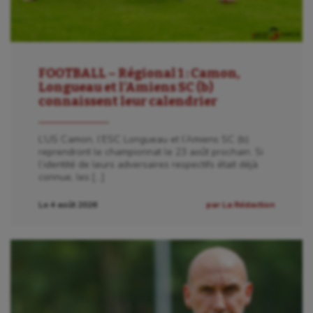
FOOTBALL – Régional 1 : Camon,
Longueau et l’Amiens SC (b)
connaissent leur calendrier
L’US Camon, l’ESC Longueau et l’Amiens SC (b)
reprendront le championnat le 23 août prochain. Si
l’identité de leurs adversaires respectifs était déjà
connue, les […]
Le 4 août 2026
par La Rédaction