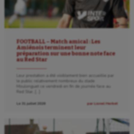
FOOTBALL – Match amical : Les
Amiénois terminent leur
préparation sur une bonne note face
au Red Star
Leur prestation a été visiblement bien accueillie par
le public relativement nombreux du stade
Moulonguet ce vendredi en fin de journée face au
Red Star, […]
Le 31 juillet 2026
par Lionel Herbet