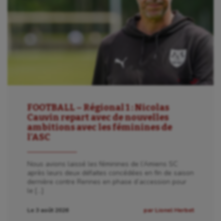
FOOTBALL – Régional 1 : Nicolas
Cauvin repart avec de nouvelles
ambitions avec les féminines de
l’ASC
Nous avions laissé les féminines de l’Amiens SC
après leurs deux défaites concédées en fin de saison
dernière contre Rennes en phase d’accession pour
le […]
Le 3 août 2026
par Lionel Herbet