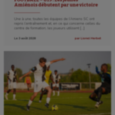
Amiénois débutent par une victoire
Billard
Une à une, toutes les équipes de l’Amiens SC ont
Boules lyonnaises
repris l’entraînement et, en ce qui concerne celles du
centre de formation, les joueurs utilisent […]
Canoë-kayak
Le 3 août 2026
par Lionel Herbet
Cerf Volant
Cheerleading
Course à pied
Crossfit
Cyclisme
Danse
Equitation
Escalade