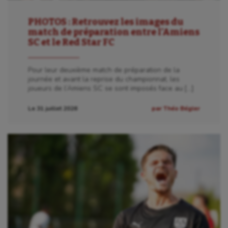
PHOTOS : Retrouvez les images du
match de préparation entre l’Amiens
SC et le Red Star FC
Pour leur deuxième match de préparation de la
journée et avant la reprise du championnat, les
joueurs de l’Amiens SC se sont imposés face au […]
Le 31 juillet 2026
par Théo Bégler