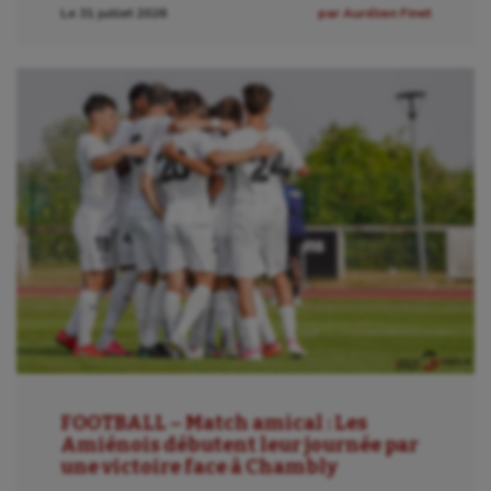
Le 31 juillet 2026
par Aurélien Finet
FOOTBALL – Match amical : Les
Amiénois débutent leur journée par
une victoire face à Chambly