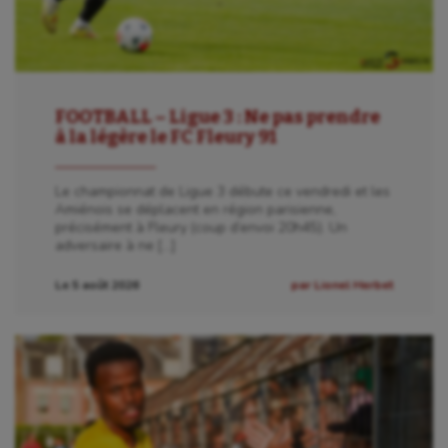
FOOTBALL – Ligue 3 : Ne pas prendre
à la légère le FC Fleury 91
Le championnat de Ligue 3 débute ce vendredi et les
Amiénois se déplacent en région parisienne,
précisément à Fleury (coup d’envoi 20h45). Un
adversaire à ne […]
Le 5 août 2026
par Lionel Herbet