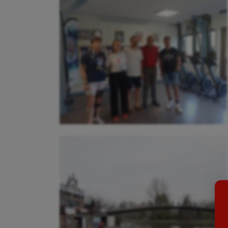
Aéronautique
Dan
Athlétisme
Equi
Auto
Esca
Aviron
Escr
Balle à la main
Fitn
Ballon au poing
Flag 
Baseball
Foot