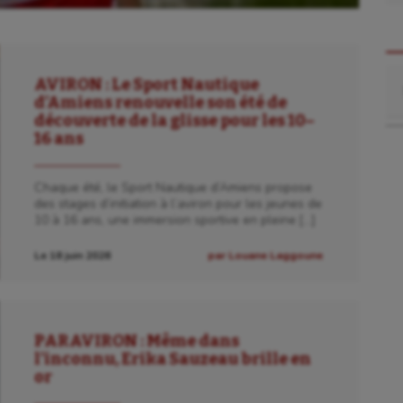
Re
AVIRON : Le Sport Nautique
d’Amiens renouvelle son été de
découverte de la glisse pour les 10–
16 ans
Chaque été, le Sport Nautique d’Amiens propose
des stages d’initiation à l’aviron pour les jeunes de
10 à 16 ans, une immersion sportive en pleine […]
Le 18 juin 2026
par Louane Laggoune
PARAVIRON : Même dans
l’inconnu, Erika Sauzeau brille en
or