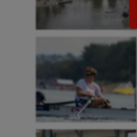
Billard
Futs
Boules lyonnaises
Golf
Canoë-kayak
Gymn
Cerf Volant
Gymn
Cheerleading
Halté
Course à pied
Hand
Crossfit
Hipp
Cyclisme
Jeux