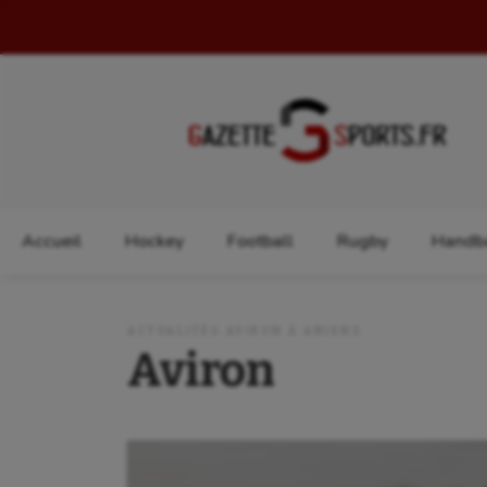
Rechercher :
Accueil
Hockey
Football
Rugby
Handba
ACTUALITÉS AVIRON À AMIENS
Aviron