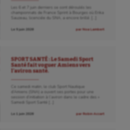
Les 6 et 7 juin derniers se sont déroulés les
championnats de France Sprint à Bourges où Erika
Sauzeau, licenciée du SNA, a encore brillé. […]
Le 9 juin 2026
par Noa Lambert
SPORT SANTÉ : Le Samedi Sport
Santé fait voguer Amiens vers
l’aviron santé.
Ce samedi matin, le club Sport Nautique
d’Amiens (SNA) a ouvert ses portes pour une
session d’initiation à l’aviron dans le cadre des «
Samedi Sport Santé […]
Le 1 juin 2026
par Robin Accart