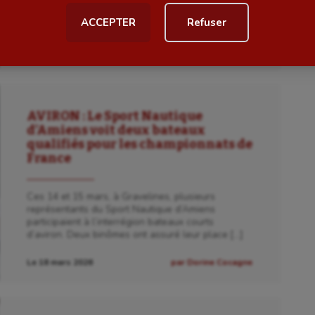
d’Amiens. Le samedi 30 mai 2026, le Sport
Nautique […]
ACCEPTER
Refuser
al
Outdoor
Le 24 mai 2026
par Robin Accart
Paddle
astique
Parkour
astique rythmique
Patinage artistique
AVIRON : Le Sport Nautique
d’Amiens voit deux bateaux
rophilie
Pétanque
qualifiés pour les championnats de
France
isport
Plongée
isme
Randonnée / Marche
Ces 14 et 15 mars, à Gravelines, plusieurs
représentants du Sport Nautique d’Amiens
 Olympiques et Paralympiques
Roller-derby
participaient à l’interrégion bateaux courts
d’aviron. Deux binômes ont assuré leur place […]
Le 18 mars 2026
par Dorine Cocagne