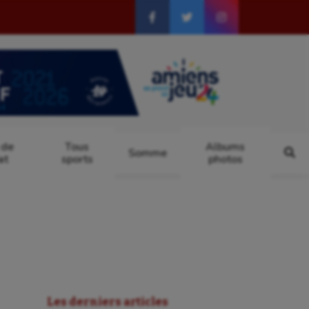
 de
Tous
Albums
Somme
at
sports
photos
Les derniers articles