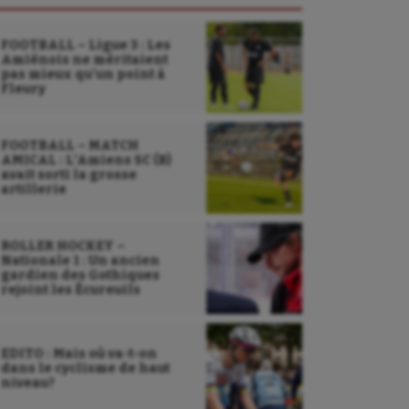
FOOTBALL – Ligue 3 : Les
Amiénois ne méritaient
pas mieux qu’un point à
Fleury
FOOTBALL – MATCH
AMICAL : L’Amiens SC (B)
avait sorti la grosse
artillerie
ROLLER HOCKEY –
Nationale 1 : Un ancien
gardien des Gothiques
rejoint les Écureuils
EDITO : Mais où va-t-on
dans le cyclisme de haut
niveau?