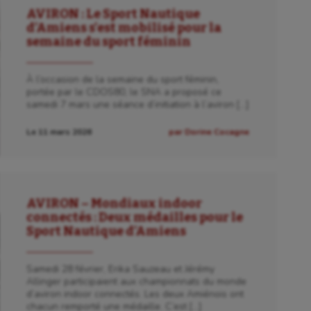
AVIRON : Le Sport Nautique
d’Amiens s’est mobilisé pour la
semaine du sport féminin
À l’occasion de la semaine du sport féminin,
portée par le CDOS80, le SNA a proposé ce
samedi 7 mars une séance d’initiation à l’aviron […]
Le 11 mars 2026
par Dorine Cocagne
AVIRON – Mondiaux indoor
connectés : Deux médailles pour le
Sport Nautique d’Amiens
Samedi 28 février, Erika Sauzeau et Jérémy
Allinger participaient aux championnats du monde
d’aviron indoor connectés. Les deux Amiénois ont
chacun remporté une médaille. C’est […]