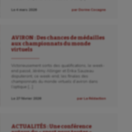
Le 4 mars 2026
par Dorine Cocagne
AVIRON : Des chances de médailles
aux championnats du monde
virtuels
Victorieusement sortis des qualifications, le week-
end passé, Jérémy Allinger et Erika Sauzeau
disputeront, ce week-end, les finales des
championnats du monde virtuels d’aviron dans
l’optique […]
Le 27 février 2026
par La Rédaction
ACTUALITÉS : Une conférence