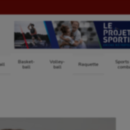
Basket-
Volley-
Sports
ll
Raquette
ball
ball
comb