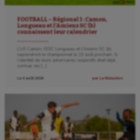
FOOTBALL – Régional 1 : Camon,
Longueau et l’Amiens SC (b)
connaissent leur calendrier
L’US Camon, l’ESC Longueau et l’Amiens SC (b)
reprendront le championnat le 23 août prochain. Si
l’identité de leurs adversaires respectifs était déjà
connue, les […]
Le 4 août 2026
par La Rédaction