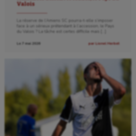
Valois
La réserve de l’Amiens SC pourra-t-elle s’imposer
face à un sérieux prétendant à l’accession, le Pays
du Valois ? La tâche est certes difficile mais […]
Le 7 mai 2026
par Lionel Herbet