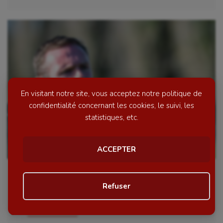
En visitant notre site, vous acceptez notre politique de
confidentialité concernant les cookies, le suivi, les
statistiques, etc.
ACCEPTER
FOOTBALL – National 3 : Antoine
Refuser
Buron n’est plus l’entraîneur de la
réserve de l’Amiens SC
Personnaliser