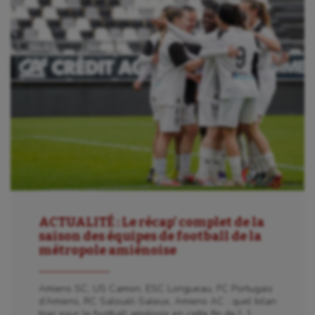
Billard
Boules lyonnaises
Canoë-kayak
Cerf Volant
Cheerleading
Course à pied
Crossfit
ACTUALITÉ : Le récap’ complet de la
Cyclisme
saison des équipes de football de la
métropole amiénoise
Danse
Equitation
Amiens SC, US Camon, ESC Longueau, FC Portugais
d’Amiens, RC Salouël-Saleux, Amiens AC : quel bilan
Escalade
tirer pour le football amiénois en cette fin de […]