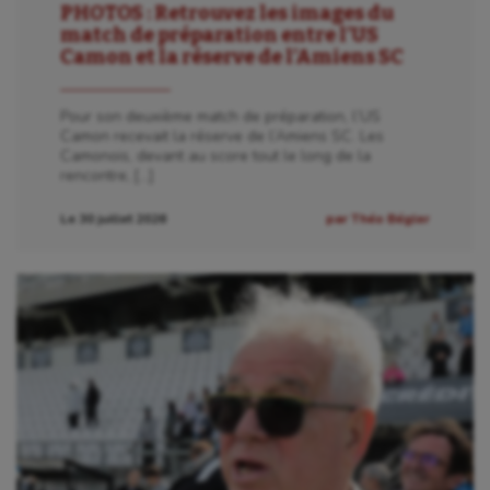
PHOTOS : Retrouvez les images du
match de préparation entre l’US
Camon et la réserve de l’Amiens SC
Pour son deuxième match de préparation, l’US
Camon recevait la réserve de l’Amiens SC. Les
Camonois, devant au score tout le long de la
rencontre, […]
Le 30 juillet 2026
par Théo Bégler