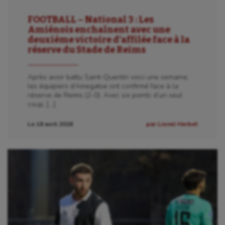
FOOTBALL – National 3 : Les
Amiénois enchaînent avec une
deuxième victoire d’affilée face à la
réserve du Stade de Reims
Après avoir battu Saint-Quentin voici une semaine,
les équipiers d’Amegatse ont confirmé face à la
réserve de Reims (2-0). Avec six points d’un seul
coup, […]
Le 18 avril 2026
par Lionel Herbet