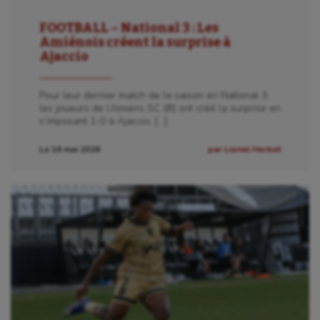
Patinage artistique
FOOTBALL – National 3 : Les
Pétanque
Amiénois créent la surprise à
Ajaccio
Plongée
Randonnée / Marche
Pour leur dernier match de la saison en National 3,
les joueurs de l’Amiens SC (B) ont créé la surprise en
s’imposant 1-0 à Ajaccio, […]
Roller-derby
Le 16 mai 2026
par Lionel Herbet
Sarbacane
Sauvetage sportif
Sport adapté
Sport handicap
Sport santé
Sport-entreprise