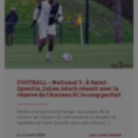
FOOTBALL – National 3 : À Saint-
Quentin, Julien Ielsch réussit avec la
réserve de l’Amiens SC le coup parfait
Menés d’un but à la mi-temps, les joueurs de la
réserve de l’Amiens SC ont renversé la situation et
repartent de Saint-Quentin avec une victoire […]
Le 12 avril 2026
par Lionel Herbet