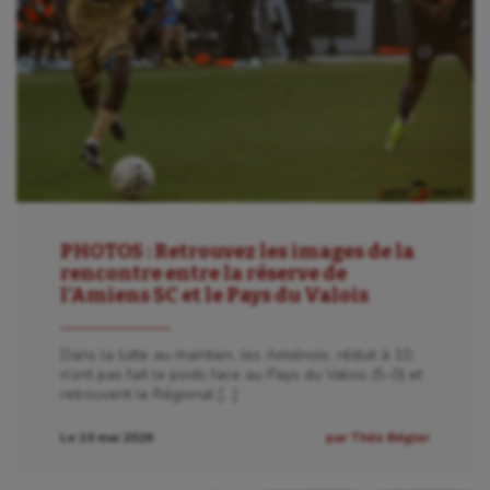
PHOTOS : Retrouvez les images de la
rencontre entre la réserve de
l’Amiens SC et le Pays du Valois
Dans la lutte au maintien, les Amiénois, réduit à 10,
n’ont pas fait le poids face au Pays du Valois (5-0) et
retrouvent le Régional […]
Le 10 mai 2026
par Théo Bégler