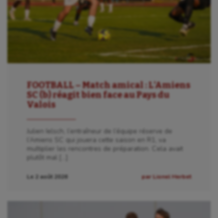
FOOTBALL – Match amical : L’Amiens
SC (b) réagit bien face au Pays du
Valois
Julien Ielsch, l’entraîneur de l’équipe réserve de
l’Amiens SC qui jouera cette saison en R1, va
multiplier les rencontres de préparation. Cela avait
plutôt mal […]
Le 2 août 2026
par Lionel Herbet