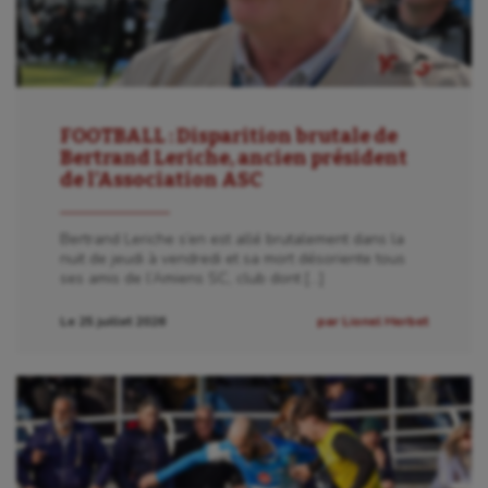
FOOTBALL : Disparition brutale de
Bertrand Leriche, ancien président
de l’Association ASC
Bertrand Leriche s’en est allé brutalement dans la
nuit de jeudi à vendredi et sa mort désoriente tous
ses amis de l’Amiens SC, club dont […]
Le 25 juillet 2026
par Lionel Herbet