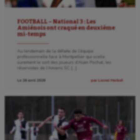
FOOTBALL – National 3 : Les
Amiénois ont craqué en deuxième
mi-temps
Au lendemain de la défaite de l’équipe
professionnelle face à Montpellier qui scelle
surement le sort des joueurs d’Alain Pochat, les
réservistes de l’Amiens SC […]
Le 26 avril 2026
par Lionel Herbet