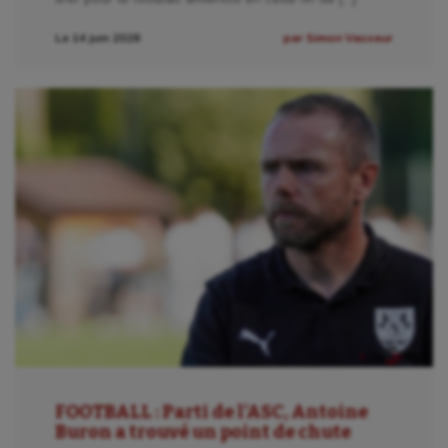
Escrime
Le 14 juin 2026
par Simon Vasseur
Fitness
Flag football
Football américain
Futsal
Golf
Gymnastique
Gymnastique rythmique
Haltérophilie
Handisport
FOOTBALL : Parti de l’ASC, Antoine
Hippisme
Buron a trouvé un point de chute