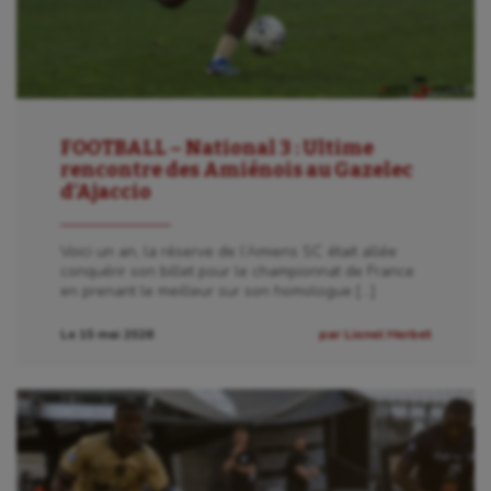
Sport-santé
Tir
Tir à l'arc
Triathlon
FOOTBALL – National 3 : Ultime
rencontre des Amiénois au Gazelec
Ultimate frisbee
d’Ajaccio
UNSS
Voici un an, la réserve de l’Amiens SC était allée
Voile
conquérir son billet pour le championnat de France
en prenant le meilleur sur son homologue […]
Wakeboard
Le 15 mai 2026
par Lionel Herbet
Water-polo