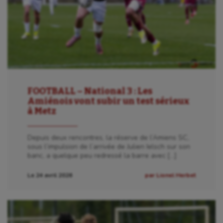
FOOTBALL – National 3 : Les
Amiénois vont subir un test sérieux
à Metz
Depuis deux rencontres, la réserve de l’Amiens SC,
sous l’impulsion de l’arrivée de Julien Ielsch sur son
banc, a quelque peu redressé la barre avec […]
Le 24 avril 2026
par Lionel Herbet