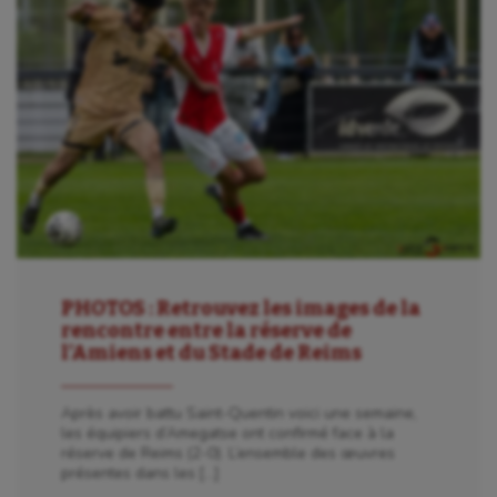
PHOTOS : Retrouvez les images de la
rencontre entre la réserve de
l’Amiens et du Stade de Reims
Après avoir battu Saint-Quentin voici une semaine,
les équipiers d’Amegatse ont confirmé face à la
réserve de Reims (2-0). L’ensemble des œuvres
présentes dans les […]