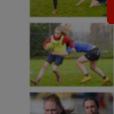
Billard
Futs
Boules lyonnaises
Golf
Canoë-kayak
Gymn
Cerf Volant
Gymn
Cheerleading
Halté
Course à pied
Hand
Crossfit
Hipp
Cyclisme
Jeux