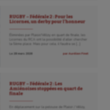
RUGBY – Fédérale 2 : Pour les
Licornes, un derby pour l’honneur
Éliminées par Plaisir/Vélizy en quart de finale, les
Licornes du RCA ont la possibilité d’aller chercher
la 5ème place. Mais pour cela, il faudra se […]
Le 28 mars 2026
par Aurélien Finet
RUGBY – Fédérale 2 : Les
Amiénoises stoppées en quart de
finale
En déplacement sur la pelouse de Plaisir / Vélizy,