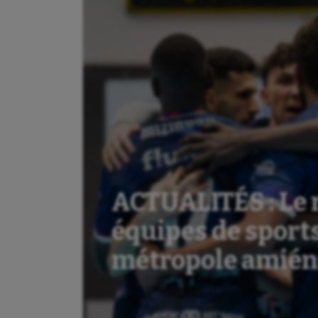
ACTUALITÉS : Le 
équipes de sports 
métropole amién