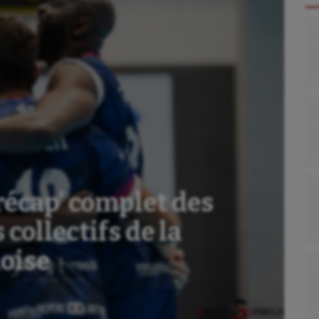
récap’ complet des
collectifs de la
oise