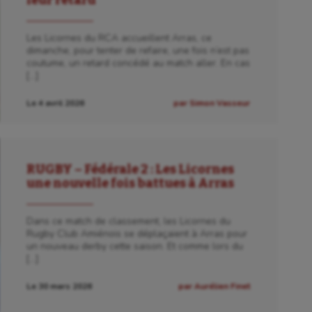
leur retard
Les Licornes du RCA accueillent Arras, ce
dimanche, pour tenter de refaire, une fois n’est pas
coutume, un retard concédé au match aller. En cas
[…]
Le 4 avril 2026
par Simon Vasseur
RUGBY – Fédérale 2 : Les Licornes
une nouvelle fois battues à Arras
Dans ce match de classement, les Licornes du
Rugby Club Amiénois se déplaçaient à Arras pour
un nouveau derby cette saison. Et comme lors du
[…]
Le 30 mars 2026
par Aurélien Finet