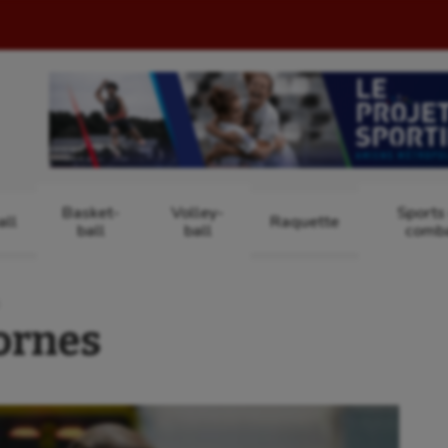
Basket-
Volley-
Sports
ll
Raquette
ball
ball
comb
S
cornes