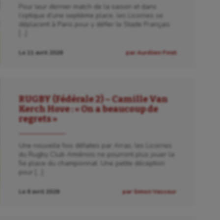
Pour leur dernier match de la saison et dans
l’optique d’une septième place, les Licornes se
déplacent à Paris pour y défier le Stade Français.
[…]
Le 11 avril 2026
par Aurélien Finet
RUGBY (Fédérale 2) – Camille Van
Kerch Hove : « On a beaucoup de
regrets »
Une nouvelle fois défaites par Arras, les Licornes
du Rugby Club Amiénois ne pourront plus jouer la
5e place du championnat. Une petite déception
pour […]
Le 6 avril 2026
par Simon Vasseur