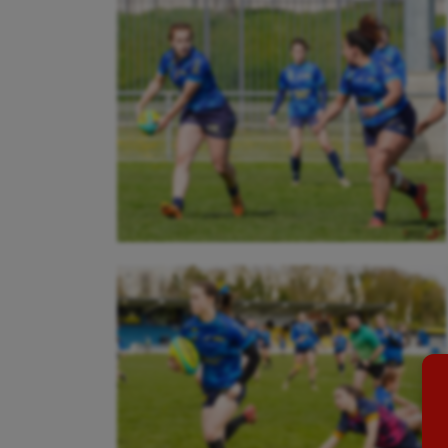
Aéronautique
Dan
Athlétisme
Equi
Auto
Esca
Aviron
Escr
Balle à la main
Fitn
Ballon au poing
Flag 
Baseball
Foot