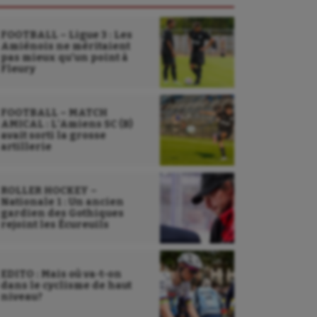
FOOTBALL – Ligue 3 : Les
Amiénois ne méritaient
pas mieux qu’un point à
Fleury
FOOTBALL – MATCH
AMICAL : L’Amiens SC (B)
avait sorti la grosse
artillerie
ROLLER HOCKEY –
Nationale 1 : Un ancien
gardien des Gothiques
rejoint les Écureuils
EDITO : Mais où va-t-on
dans le cyclisme de haut
niveau?