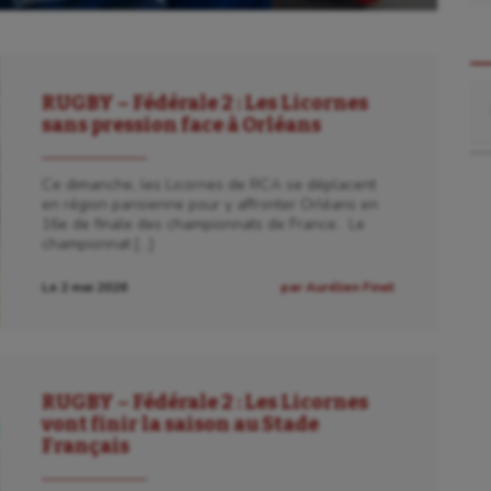
Re
RUGBY – Fédérale 2 : Les Licornes
sans pression face à Orléans
Ce dimanche, les Licornes de RCA se déplacent
en région parisienne pour y affronter Orléans en
16e de finale des championnats de France. Le
championnat […]
Le 2 mai 2026
par Aurélien Finet
RUGBY – Fédérale 2 : Les Licornes
vont finir la saison au Stade
Français