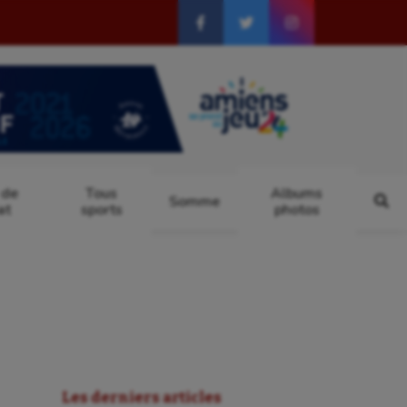
 de
Tous
Albums
Somme
at
sports
photos
Les derniers articles