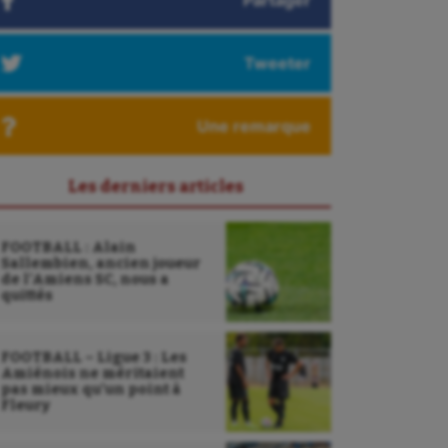
Partager
Tweeter
Une remarque
Les derniers articles
FOOTBALL : Alain
Sallembien, ancien joueur
de l’Amiens SC, nous a
quittés
FOOTBALL – Ligue 3 : Les
Amiénois ne méritaient
pas mieux qu’un point à
Fleury