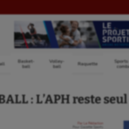
Basket-
Volley-
Sports
ll
Raquette
ball
ball
comb
LL : L’APH reste seul 
Par
La Rédaction
Pour
Gazette Sports