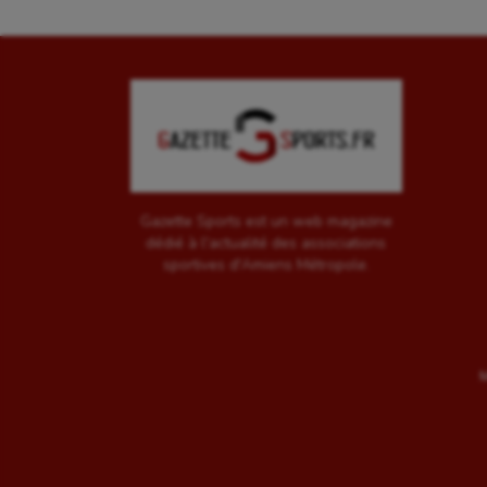
Gazette Sports est un web magazine
dédié à l'actualité des associations
sportives d'Amiens Métropole.
M