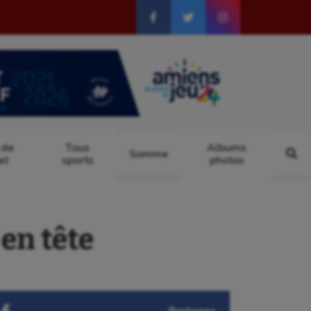
 de
Tous
Albums
Somme
at
sports
photos
en tête