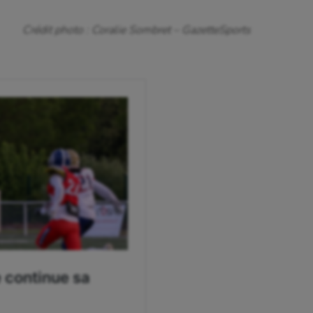
astique rythmique
Patinage artistique
Crédit photo : Coralie Sombret – GazetteSports
rophilie
Pétanque
isport
Plongée
isme
Randonnée / Marche
 Olympiques et Paralympiques
Roller-derby