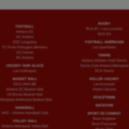
RUGBY
FOOTBALL
RCA (F) – Les Licornes
Amiens SC
RCA (H)
AC Amiens
ESC Longueau
FOOTBALL AMÉRICAIN
FC Porto Portugais d’Amiens
Les Spartiates
US Camon
TENNIS
RC Amiens
Amiens Athletic Club Tennis
HOCKEY-SUR-GLACE
Tennis Club Amiens Métropole
Les Gothiques
RCA Tennis
BASKET-BALL
ROLLER-HOCKEY
ESCLAMS BB
Les Ecureuils
Amiens SC Basket-Ball
Green Falcons
US Boves Basket-Ball
ATHLÉTISME
étropole Amiénoise Basket-Ball
NATATION
HANDBALL
AHC – Amiens Handball Club
SPORT DE COMBAT
Boxe Anglaise
VOLLEY-BALL
Boxe Française
Amiens Métropole Volley Ball
Muay Thaï