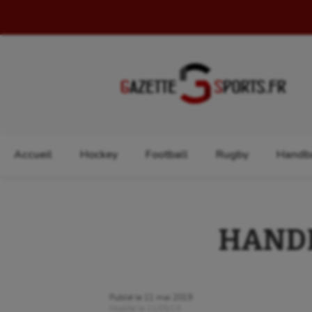
Rechercher :
Accueil
Hockey
Football
Rugby
Handba
HANDBA
Publié le
11 mai 2019
Modifié le
11/05/19