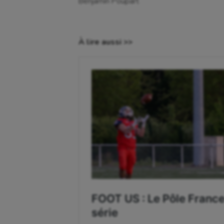
Benjamin Poupart
Cerf Volant
Gymn
Cheerleading
Halté
À lire aussi >>
Course à pied
Hand
Crossfit
Hipp
Cyclisme
Jeux