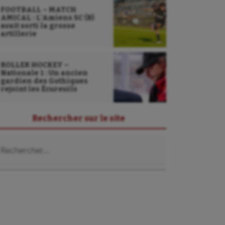
FOOTBALL – MATCH
AMICAL : L’Amiens SC (B)
avait sorti la grosse
artillerie
ROLLER HOCKEY –
Nationale 1 : Un ancien
gardien des Gothiques
rejoint les Écureuils
Rechercher sur le site
chercher :