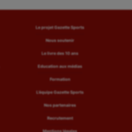
Le projet Gazette Sports
Nous soutenir
Le livre des 10 ans
Education aux médias
Formation
L’équipe Gazette Sports
Nos partenaires
Recrutement
Mentions légales