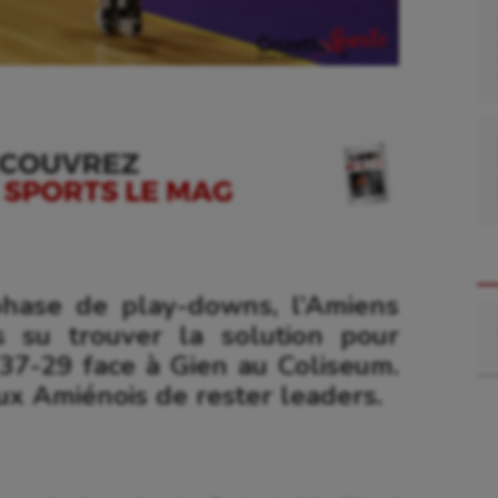
phase de play-downs, l’Amiens
Re
 su trouver la solution pour
 37-29 face à Gien au Coliseum.
ux Amiénois de rester leaders.