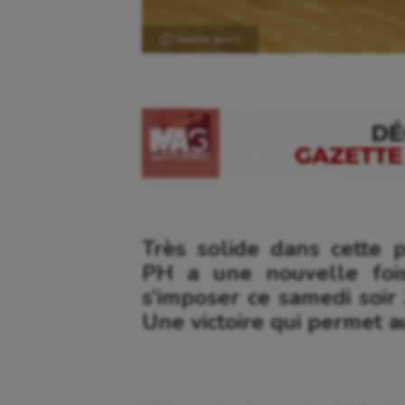
Ⓒ Gazette Sports
Très solide dans cette 
PH a une nouvelle fois
s’imposer ce samedi soir
Une victoire qui permet a