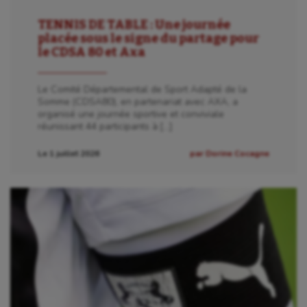
TENNIS DE TABLE : Une journée
placée sous le signe du partage pour
le CDSA 80 et Axa
Le Comité Départemental de Sport Adapté de la
Somme (CDSA80), en partenariat avec AXA, a
organisé une journée sportive et conviviale
réunissant 44 participants à […]
Le 1 juillet 2026
par Dorine Cocagne