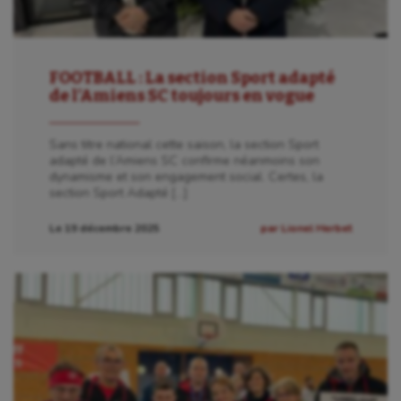
Escrime
Fitness
FOOTBALL : La section Sport adapté
de l’Amiens SC toujours en vogue
Flag football
Football américain
Sans titre national cette saison, la section Sport
adapté de l’Amiens SC confirme néanmoins son
Futsal
dynamisme et son engagement social. Certes, la
section Sport Adapté […]
Golf
Le 19 décembre 2025
par Lionel Herbet
Gymnastique
Gymnastique rythmique
Haltérophilie
Handisport
Hippisme