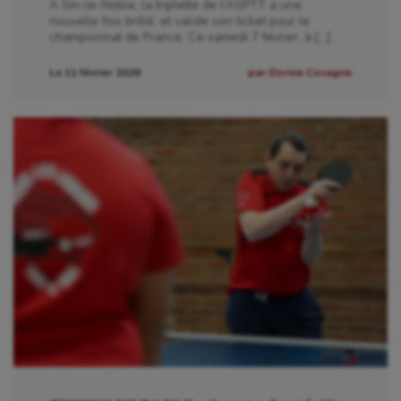
À Sin-le-Noble, la triplette de l’ASPTT a une
nouvelle fois brillé, et valide son ticket pour le
championnat de France. Ce samedi 7 février, à […]
Le 11 février 2026
par Dorine Cocagne
Aéronautique
Athlétisme
Auto
Aviron
Balle à la main
Ballon au poing
Baseball