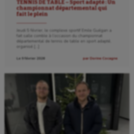
TENNIS DE TABLE – Sport adapté : Un
championnat départemental qui
Billard
fait le plein
Boules lyonnaises
Jeudi 5 février, le complexe sportif Emile Guégan a
Canoë-kayak
fait salle comble à l’occasion du championnat
départemental de tennis de table en sport adapté,
organisé […]
Cerf Volant
Le 9 février 2026
par Dorine Cocagne
Cheerleading
Course à pied
Crossfit
Cyclisme
Danse
Equitation
Escalade