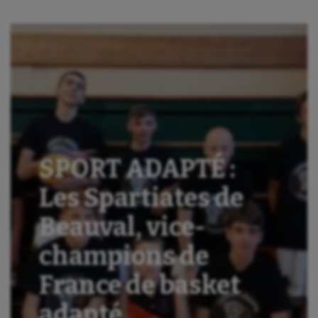
SPORT ADAPTÉ :
Les Spartiates de
Beauval, vice-
champions de
France de basket
adapté