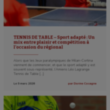
TENNIS DE TABLE – Sport adapté : Un
mix entre plaisir et compétition à
l’occasion du régional
Alors que les Jeux paralympiques de Milan-Cortina
viennent de commencer, et que le sport adapté y est
souvent sous-représenté, l’Amiens Léo Lagrange
Tennis de Table […]
Le 9 mars 2026
par Dorine Cocagne