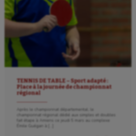
TENNIS DE TABLE – Sport adapté :
Place à la journée de championnat
régional
Après le championnat départemental, le
championnat régional dédié aux simples et doubles
fait étape à Amiens ce jeudi 5 mars au complexe
Émile Guégan à […]