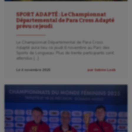
SPORT ADAPTÉ : Le Championnat
Départemental de Para Cross Adapté
prévu ce jeudi
Le Championnat Départemental de Para Cross
Adapté aura lieu ce jeudi 6 novembre au Parc des
Sports de Longueau. Plus de trente participants sont
attendus […]
Le 4 novembre 2025
par Sabine Loeb