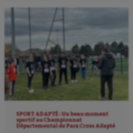
Patinage artistique
Pétanque
Plongée
Randonnée / Marche
Roller-derby
Sarbacane
Sauvetage sportif
Sport adapté
Sport handicap
Sport santé
SPORT ADAPTÉ : Un beau moment
sportif au Championnat
Sport-entreprise
Départemental de Para Cross Adapté