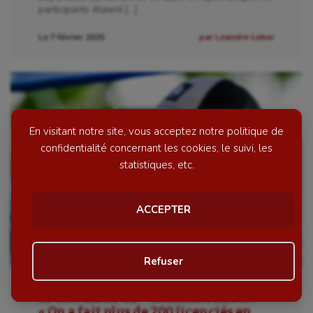
participants étaient […]
Le 7 février 2025
par Leandre Leber
En visitant notre site, vous acceptez notre politique de
confidentialité concernant les cookies, le suivi, les
statistiques, etc.
ACCEPTER
Refuser
Personnaliser
SPORT ADAPTÉ – Clément Marrel :
« On a fait plus de 200 licenciés en