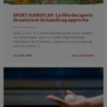
SPORT HANDICAP : La fête des sports
de nature et du handicap approche
Jeudi 12 juin, le Comité Départemental Sport Adapté,
en collaboration avec le Comité Départemental
Handisport de la Somme, organisera une journée de
mise en avant […]
Le 4 juin 2025
par Lou Duminil