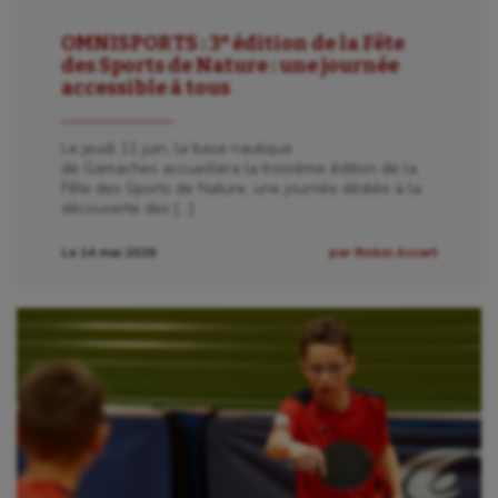
OMNISPORTS : 3ᵉ édition de la Fête
des Sports de Nature : une journée
accessible à tous
Le jeudi 11 juin, la base nautique
de Gamaches accueillera la troisième édition de la
Fête des Sports de Nature, une journée dédiée à la
découverte des […]
Le 14 mai 2026
par Robin Accart