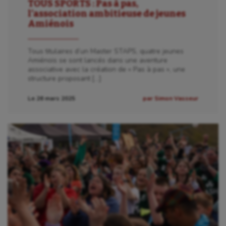
TOUS SPORTS : Pas à pas,
l’association ambitieuse de jeunes
Amiénois
Tous titulaires d’un Master STAPS, quatre jeunes
Amiénois se sont lancés dans une aventure
associative avec la création de « Pas à pas », une
structure proposant […]
Le 26 mars 2025
par Simon Vasseur