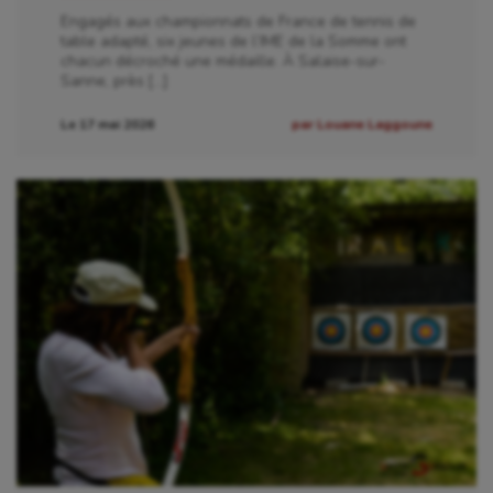
Engagés aux championnats de France de tennis de
table adapté, six jeunes de l’IME de la Somme ont
chacun décroché une médaille. À Salaise-sur-
Sanne, près […]
Le 17 mai 2026
par Louane Laggoune