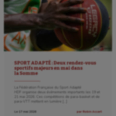
SPORT ADAPTÉ : Deux rendez-vous
sportifs majeurs en mai dans
la Somme
La Fédération Française du Sport Adapté
HDF organise deux événements importants les 19 et
21 mai 2026. Ces compétitions de para-basket et de
para-VTT mettent en lumière […]
Le 17 mai 2026
par Robin Accart