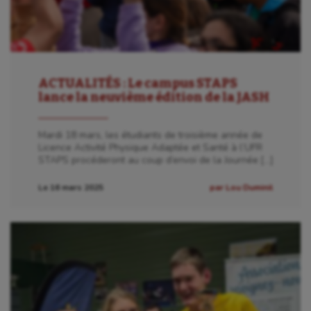
ACTUALITÉS : Le campus STAPS
lance la neuvième édition de la JASH
Mardi 18 mars, les étudiants de troisième année de
Licence Activité Physique Adaptée et Santé à l’UFR
STAPS procéderont au coup d’envoi de la Journée […]
Le 16 mars 2025
par Lou Duminil