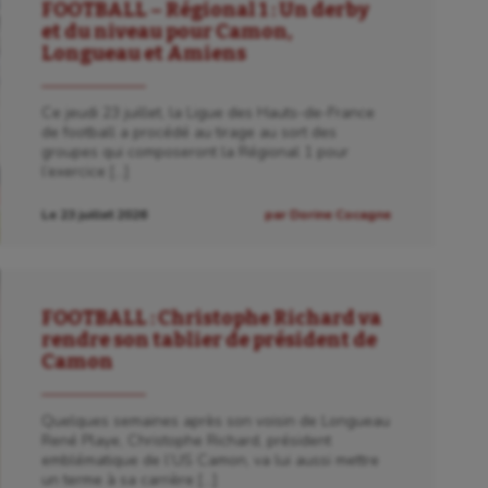
FOOTBALL – Régional 1 : Un derby
et du niveau pour Camon,
Longueau et Amiens
Ce jeudi 23 juillet, la Ligue des Hauts-de-France
de football a procédé au tirage au sort des
groupes qui composeront la Régional 1 pour
l’exercice […]
Le 23 juillet 2026
par Dorine Cocagne
FOOTBALL : Christophe Richard va
rendre son tablier de président de
Camon
Quelques semaines après son voisin de Longueau
René Playe, Christophe Richard, président
emblématique de l’US Camon, va lui aussi mettre
un terme à sa carrière […]