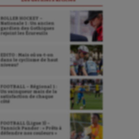
ROLLER HOCKEY –
Nationale 1 : Un ancien
gardien des Gothiques
rejoint les Écureuils
EDITO : Mais où va-t-on
dans le cyclisme de haut
niveau?
FOOTBALL – Régional 1 :
Un vainqueur mais de la
satisfaction de chaque
côté
FOOTBALL (Ligue 3) –
Yannick Pandor : « Prêts à
défendre nos couleurs »