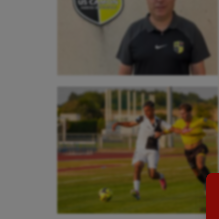
Aéronautique
Dan
Athlétisme
Equi
Auto
Esca
Aviron
Escr
Balle à la main
Fitn
Ballon au poing
Flag 
Baseball
Foot