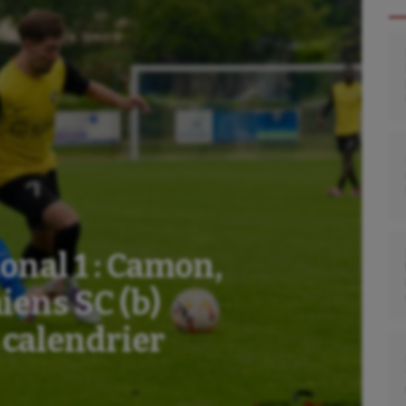
nal 1 : Camon,
iens SC (b)
 calendrier