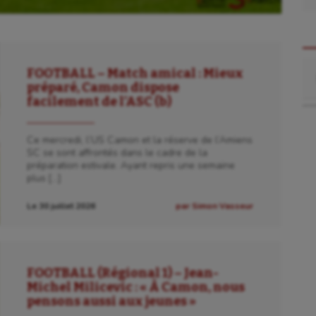
Re
FOOTBALL – Match amical : Mieux
préparé, Camon dispose
facilement de l’ASC (b)
Ce mercredi, l’US Camon et la réserve de l’Amiens
SC se sont affrontés dans le cadre de la
préparation estivale. Ayant repris une semaine
plus […]
Le 30 juillet 2026
par Simon Vasseur
FOOTBALL (Régional 1) – Jean-
Michel Milicevic : « À Camon, nous
pensons aussi aux jeunes »