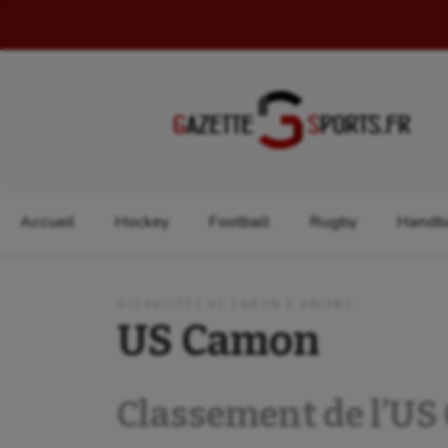
Rechercher :
Accueil
Hockey
Football
Rugby
Handba
ACTUALITÉS US CAMON À AMIENS
US Camon
Classement de l’U