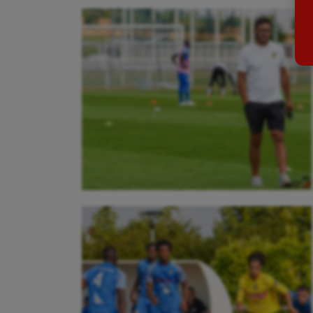
Billard
Futs
Boules lyonnaises
Golf
Canoë-kayak
Gymn
Cerf Volant
Gymn
Cheerleading
Halté
Course à pied
Hand
Crossfit
Hipp
Cyclisme
Jeux