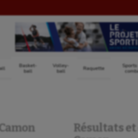
Basket-
Volley-
Sports
ll
Raquette
ball
ball
comb
S Camon
Résultats et