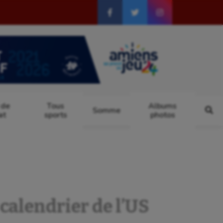
 de
Tous
Albums
Somme
at
sports
photos
 calendrier de l’US