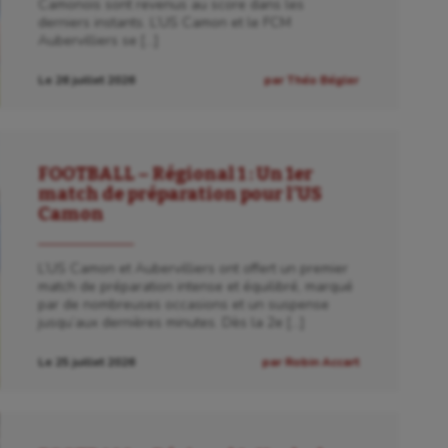
Camonois sont revenus au score dans les
derniers instants. L’US Camon et le FCM
Aubervilliers se […]
Le 26 juillet 2026
par Théo Bégler
FOOTBALL – Régional 1 : Un 1er
match de préparation pour l’US
Camon
L’US Camon et Aubervilliers ont offert un premier
match de préparation intense et équilibré, marqué
par de nombreuses occasions et un suspense
jusqu’aux dernières minutes. Dès la 2e […]
Le 25 juillet 2026
par Robin Accart