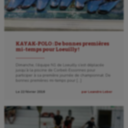
KAYAK-POLO : De bonnes premières
mi-temps pour Loeuilly !
Dimanche, l’équipe N1 de Loeuilly s’est déplacée
jusqu’à la piscine de Corbeil-Essonnes pour
participer à sa première journée de championnat. De
bonnes premières mi-temps pour […]
Le 22 février 2016
par Leandre Leber