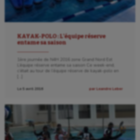
KAYAK-POLO : L’équipe réserve
entame sa saison
1ère journée de N4H 2016 zone Grand Nord Est
L’équipe réserve entame sa saison Ce week-end,
c’était au tour de l’équipe réserve de kayak-polo en
[…]
Le 5 avril 2016
par Leandre Leber