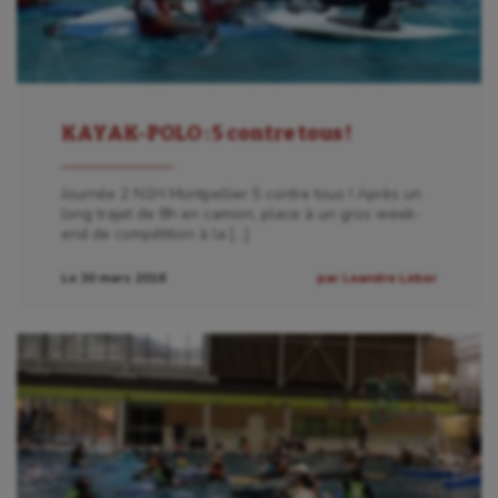
KAYAK-POLO : 5 contre tous !
Journée 2 N1H Montpellier 5 contre tous ! Après un
long trajet de 8h en camion, place à un gros week-
end de compétition à la […]
Le 30 mars 2016
par Leandre Leber