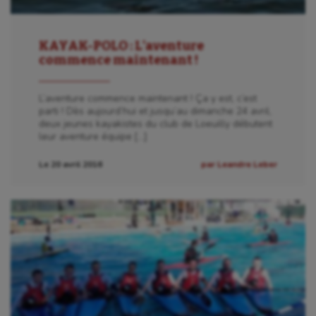
KAYAK-POLO : L’aventure
commence maintenant !
L’aventure commence maintenant ! Ça y est, c’est
parti ! Dès aujourd’hui et jusqu’au dimanche 24 avril,
deux jeunes kayakistes du club de Loeuilly débutent
leur aventure équipe […]
Le 20 avril 2016
par Leandre Leber