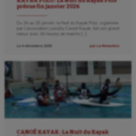
KAYAK POLO : La Nuit du Kayak Polo
prévue fin janvier 2026
Du 24 au 25 janvier, la Nuit du Kayak Polo, organisée
par l’association Loeuilly Canoë Kayak, fait son grand
retour avec 16 heures de matchs […]
Le 4 décembre 2025
par La Rédaction
CANOË KAYAK : La Nuit du Kayak