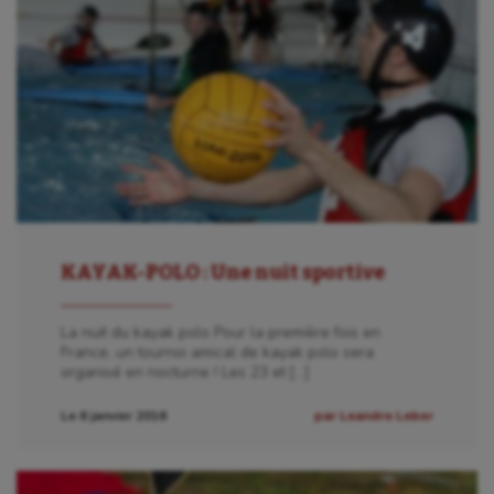
KAYAK-POLO : Une nuit sportive
La nuit du kayak polo Pour la première fois en
France, un tournoi amical de kayak polo sera
organisé en nocturne ! Les 23 et […]
Le 6 janvier 2016
par Leandre Leber