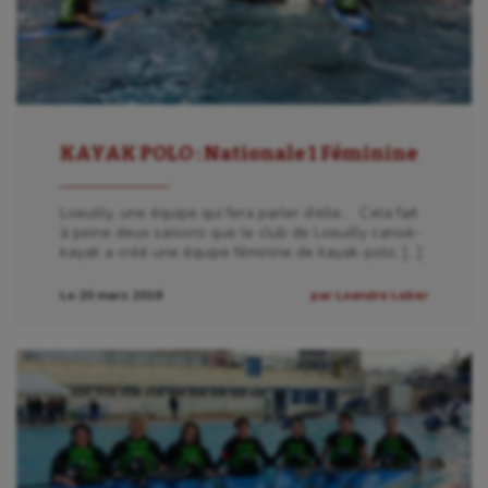
KAYAK POLO : Nationale 1 Féminine
Loeuilly, une équipe qui fera parler d’elle… Cela fait
à peine deux saisons que le club de Loeuilly canoë-
kayak a créé une équipe féminine de kayak-polo, […]
Le 20 mars 2016
par Leandre Leber