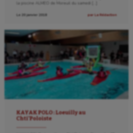
la piscine ALMEO de Moreuil du samedi […]
Patinage artistique
Le 20 janvier 2018
par La Rédaction
Pétanque
Plongée
Randonnée / Marche
Roller-derby
Sarbacane
Sauvetage sportif
Sport adapté
Sport handicap
Sport santé
KAYAK POLO : Loeuilly au
Chti’Poloiste
Sport-entreprise