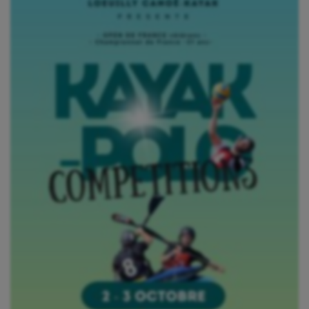
Aéronautique
Athlétisme
Auto
Aviron
Balle à la main
Ballon au poing
Baseball