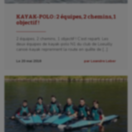
KAYAK-POLO : 2 équipes, 2 chemins, 1
objectif !
2 équipes, 2 chemins, 1 objectif ! C’est reparti. Les
deux équipes de kayak-polo N1 du club de Loeuilly
canoë-kayak reprennent la route en quête de […]
Le 20 mai 2016
par Leandre Leber