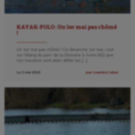
KAYAK-POLO : Un 1er mai pas chômé
!
Un 1er mai pas chômé ! Ce dimanche 1er mai, c’est
sur l’étang du parc de la Glissoire à Avion (62) que
nos loeuillois sont allés défier les […]
Le 3 mai 2016
par Leandre Leber