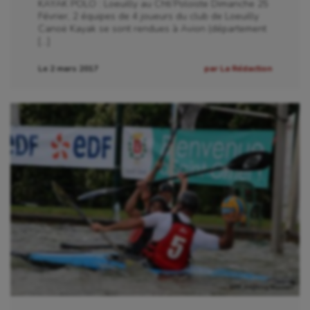
Sport-santé
KAYAK POLO : Loeuilly au Chti’Poloiste Dimanche 25
Février, 2 équipes de 4 joueurs du club de Loeuilly
Canoë Kayak se sont rendues à Avion (département
Tir
[…]
Tir à l'arc
Le 2 mars 2017
par La Rédaction
Triathlon
Ultimate frisbee
UNSS
Voile
Wakeboard
Water-polo