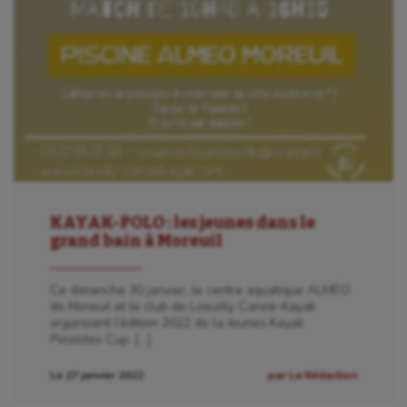
KAYAK-POLO : les jeunes dans le
grand bain à Moreuil
Ce dimanche 30 janvier, le centre aquatique ALMÉO
de Moreuil et le club de Loeuilly Canoë-Kayak
organisent l’édition 2022 de la Jeunes Kayak
Poloïstes Cup. […]
Le 27 janvier 2022
par La Rédaction