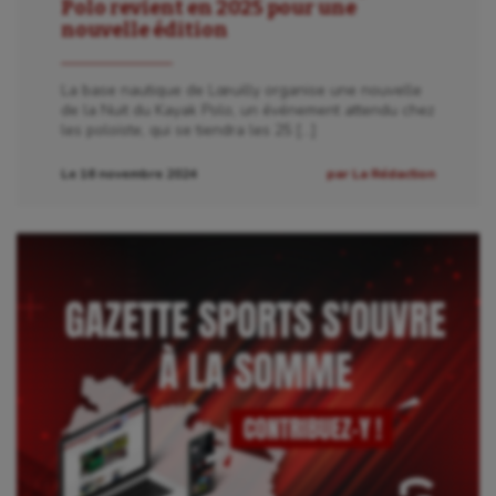
Polo revient en 2025 pour une
nouvelle édition
La base nautique de Lœuilly organise une nouvelle
de la Nuit du Kayak Polo, un événement attendu chez
les poloïste, qui se tiendra les 25 […]
Le 16 novembre 2024
par La Rédaction