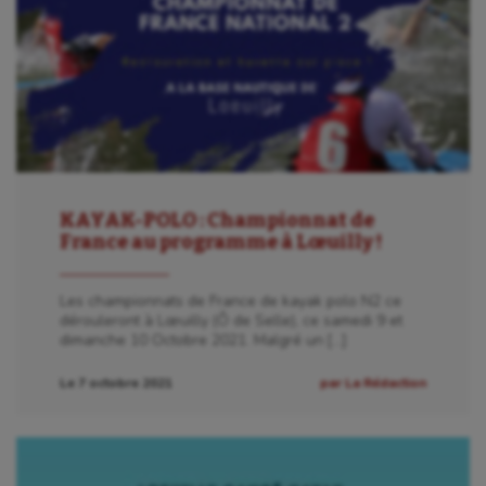
KAYAK-POLO : Championnat de
France au programme à Lœuilly !
Les championnats de France de kayak polo N2 ce
dérouleront à Lœuilly (Ô de Selle), ce samedi 9 et
dimanche 10 Octobre 2021. Malgré un […]
Le 7 octobre 2021
par La Rédaction