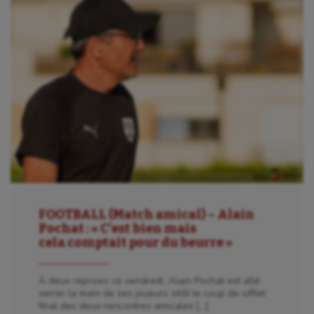
FOOTBALL (Match amical) – Alain
Pochat : « C’est bien mais
cela comptait pour du beurre »
À deux reprises ce vendredi, Alain Pochat est allé
serrer la main de ses joueurs sitôt le coup de sifflet
final des deux rencontres amicales […]