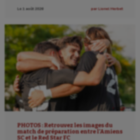
Le 1 août 2026
par Lionel Herbet
PHOTOS : Retrouvez les images du
match de préparation entre l’Amiens
SC et le Red Star FC