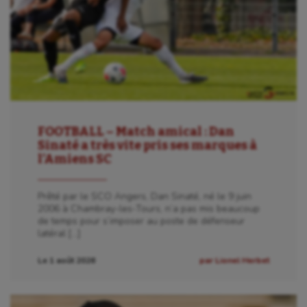
FOOTBALL – Match amical : Dan
Sinaté a très vite pris ses marques à
l’Amiens SC
Prêté par le SCO Angers, Dan Sinaté, né le 9 juin
2006 à Chambray-les-Tours, n’a pas mis beaucoup
de temps pour s’imposer au poste de défenseur
latéral […]
Le 1 août 2026
par Lionel Herbet