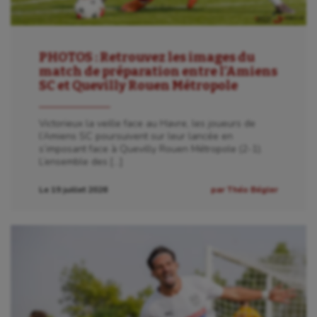
PHOTOS : Retrouvez les images du
match de préparation entre l’Amiens
SC et Quevilly Rouen Métropole
Victorieux la veille face au Havre, les joueurs de
l’Amiens SC poursuivent sur leur lancée en
s’imposant face à Quevilly Rouen Métropole (2-1).
L’ensemble des […]
Le 19 juillet 2026
par Théo Bégler