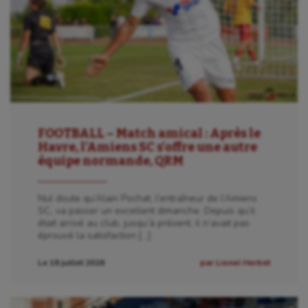
FOOTBALL – Match amical : Après le
Havre, l’Amiens SC s’offre une autre
équipe normande, QRM
Nul doute qu’Alain Pochat, l’entraîneur de l’Amiens
SC, va passer un excellent dimanche. Depuis qu’il
était arrivé au club, jusqu’à présent, il n’avait pas
éprouvé la satisfaction […]
Le 18 juillet 2026
par Lionel Herbet