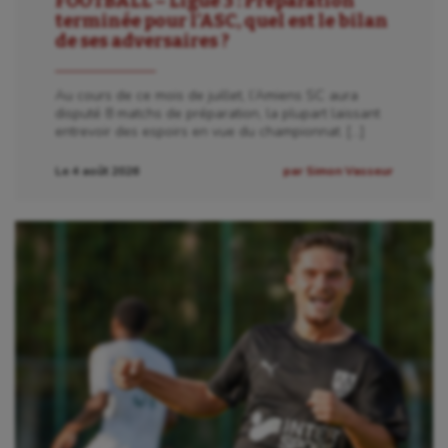
FOOTBALL – Ligue 3 : Préparation
terminée pour l’ASC, quel est le bilan
de ses adversaires ?
Au cours de ce mois de juillet, l’Amiens SC aura
disputé 8 matchs de préparation, la plupart laissant
entrevoir des espoirs en vue du championnat. […]
Le 4 août 2026
par Simon Vasseur