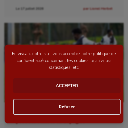
Le 17 juillet 2026
par Lionel Herbet
En visitant notre site, vous acceptez notre politique de
confidentialité concernant les cookies, le suivi, les
statistiques, etc.
ACCEPTER
Refuser
FOOTBALL – Ligue 3 : Josué Chibozo
Personnaliser
pose ses valises en Espagne