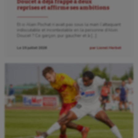
Doucet a déjà frappé à deux
reprises et affirme ses ambitions
Et si Alain Pochat n’avait pas sous la main l’attaquant
indiscutable et incontestable en la personne d’Alvin
Doucet ? Ce garçon, pur gaucher et à […]
Le 19 juillet 2026
par Lionel Herbet