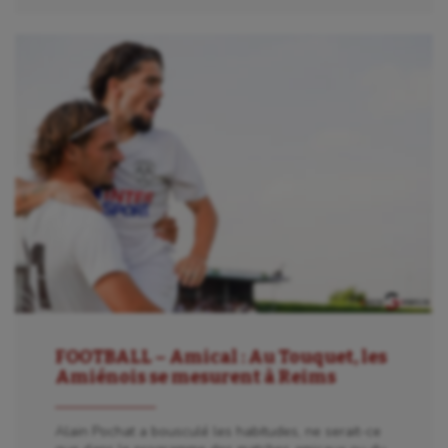
FOOTBALL – Amical : Au Touquet, les
Amiénois se mesurent à Reims
Alain Pochat a bousculé les habitudes, ne serait-ce