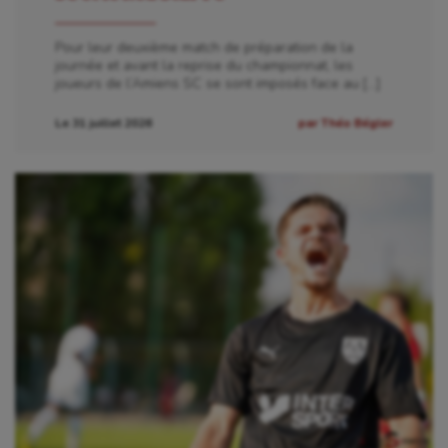
Pour leur deuxième match de préparation de la
journée et avant la reprise du championnat, les
joueurs de l’Amiens SC se sont imposés face au […]
Le 31 juillet 2026
par Théo Bégler