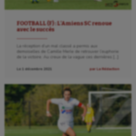
FOOTBALL (F) : L’Amiens SC renoue
avec le succès
La réception d’un mal classé a permis aux
demoiselles de Camille Merle de retrouver l’euphorie
de la victoire. Au creux de la vague ces dernières […]
Le 1 décembre 2021
par La Rédaction