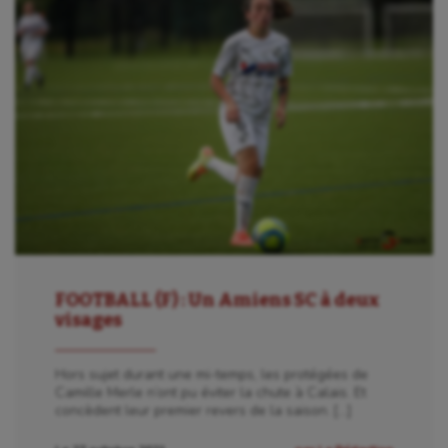
FOOTBALL (F) : Un Amiens SC à deux
visages
Hors sujet durant une mi-temps, les protégées de
Camille Merle n’ont pu éviter la chute à Calais. Et
concèdent leur premier revers de la saison. […]