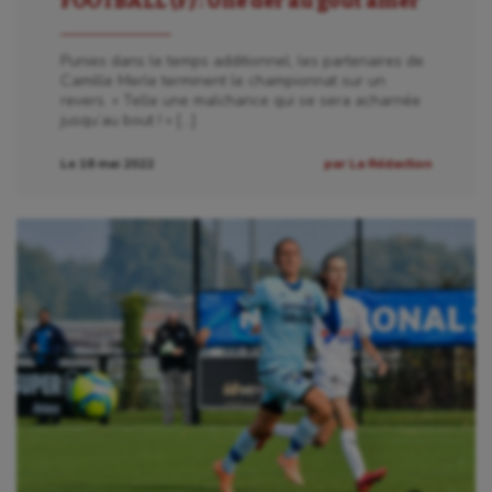
FOOTBALL (F) : Une der au goût amer
Punies dans le temps additionnel, les partenaires de
Camille Merle terminent le championnat sur un
revers. « Telle une malchance qui se sera acharnée
jusqu’au bout ! » […]
Le 18 mai 2022
par La Rédaction