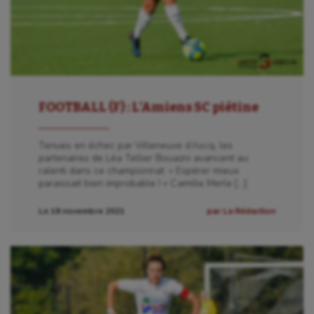
FOOTBALL (F) : L’Amiens SC piétine
Tenues en échec par Villeneuve d’Ascq, les
partenaires de Léa Tellier Bouazni avancent au
ralenti dans ce championnat. « Espérer mieux
paraissait bien improbable ! » Camille Merle […]
Le 18 novembre 2021
par La Rédaction