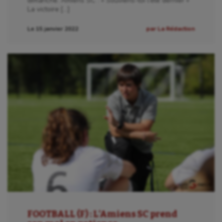
dimanche. Amiens SC : « Souviens-toi l’été dernier »
La victoire […]
Le 15 janvier 2022
par La Rédaction
FOOTBALL (F) : L’Amiens SC prend