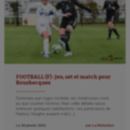
FOOTBALL (F) : Jeu, set et match pour
Bousbecques
Dominées par l’ogre nordiste, les Amiénoises n’ont
pu que courber l’échine. Mais cette défaite laisse
entrevoir quelques satisfactions. Les partenaires de
Mallory Vlieghe avaient créé […]
Le 20 janvier 2022
par La Rédaction