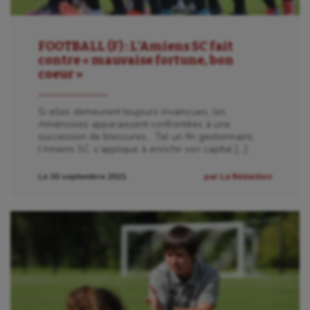
FOOTBALL (F) : L’Amiens SC fait
contre « mauvaise fortune, bon
coeur »
Si elles demeurent toujours invaincues, les
Amiénoises apparaissent confrontées à une
succession de blessures… Tel un fin gestionnaire,
l’Amiens SC s’applique à enrichir son capital […]
Le 30 septembre 2021
par La Rédaction