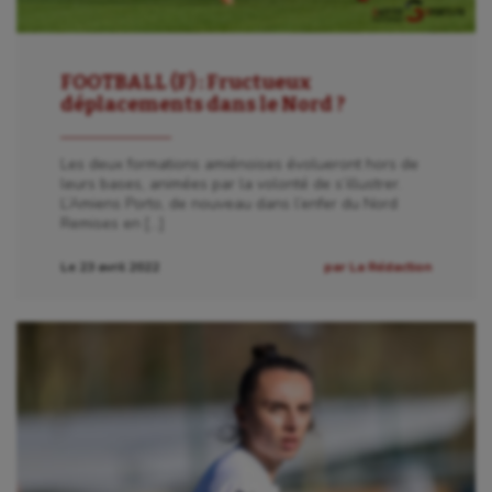
FOOTBALL (F) : Fructueux
déplacements dans le Nord ?
Les deux formations amiénoises évolueront hors de
leurs bases, animées par la volonté de s’illustrer.
L’Amiens Porto, de nouveau dans l’enfer du Nord
Remises en […]
Le 23 avril 2022
par La Rédaction