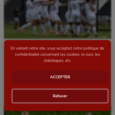
En visitant notre site, vous acceptez notre politique de
FOOTBALL (F) : L’Amiens SC voit
confidentialité concernant les cookies, le suivi, les
double !
statistiques, etc.
Les demoiselles de Camille Merle n’ont pas failli à
domicile, disposant du FF Douaisis. Et signent un
ACCEPTER
deuxième succès cette saison. Deux, un chiffre qui
[…]
Le 15 septembre 2021
par La Rédaction
Refuser
Personnaliser