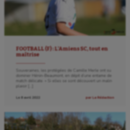
FOOTBALL (F) : L’Amiens SC, tout en
maîtrise
Souveraines, les protégées de Camille Merle ont su
dominer Hénin-Beaumont, en dépit d’une entame de
match délicate. « Si elles se sont découvert un malin
plaisir […]
Le 6 avril 2022
par La Rédaction