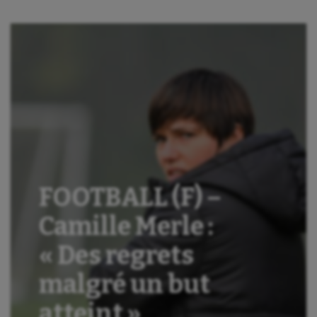
FOOTBALL (F) –
Camille Merle :
« Des regrets
malgré un but
atteint »