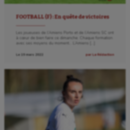
FOOTBALL (F) : En quête de victoires
Les joueuses de l’Amiens Porto et de l’Amiens SC ont
à cœur de bien faire ce dimanche. Chaque formation
avec ses moyens du moment… L’Amiens […]
Le 19 mars 2022
par La Rédaction