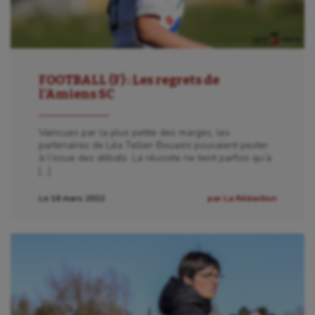
FOOTBALL (F) : Les regrets de
l’Amiens SC
Vaincues par la plus petite des marges, les
partenaires de Léa Tellier Bouazni pouvaient pester
à l’issue des débats. La réussite ne tient parfois qu’à
[…]
Le 16 mars 2022
par La Rédaction