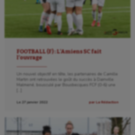
FOOTBALL (F) : L’Amiens SC fait
l’ouvrage
Un nouvel objectif en tête, les partenaires de Camille
Martin ont retrouvées le goût du succès à Dainville.
Malmené, bousculé par Bousbecques FCF (0-6) une
[…]
Le 27 janvier 2022
par La Rédaction