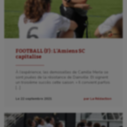
FOOTBALL (F) : L’Amiens SC
capitalise
À l’expérience, les demoiselles de Camille Merle se
sont jouées de la résistance de Dainville. Et signent
un troisième succès cette saison. « Il convient parfois
[…]
Le 22 septembre 2021
par La Rédaction