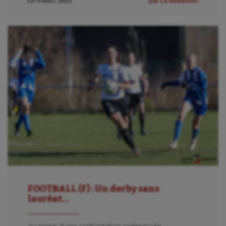
Le 9 mars 2022
par La Rédaction
Escrime
Fitness
Flag football
Football américain
Futsal
Golf
Gymnastique
Gymnastique rythmique
Haltérophilie
FOOTBALL (F) : Un derby sans
Handisport
lauréat…
Hippisme