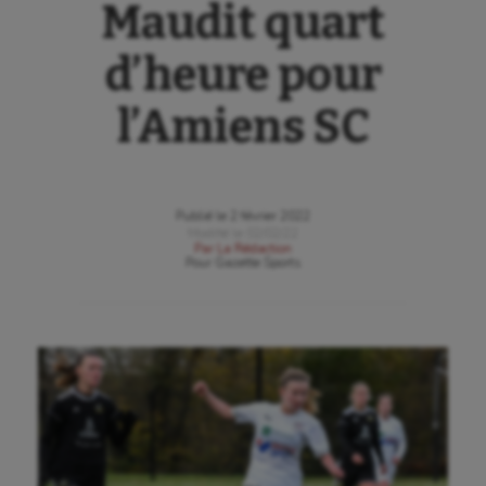
Maudit quart
d’heure pour
l’Amiens SC
Publié le
2 février 2022
Modifié le
02/02/22
Par
La Rédaction
Pour
Gazette Sports