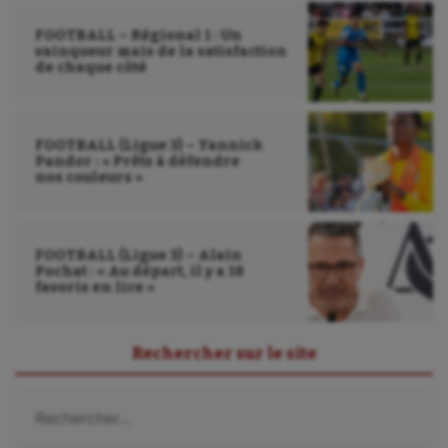
Wakeboard
FOOTBALL – Régional 1 : Un
Water-polo
vainqueur mais de la satisfaction
de chaque côté
FOOTBALL (Ligue 3) – Yannick
Pandor : « Prêts à défendre
nos couleurs »
FOOTBALL (Ligue 3) – Alain
Pochat : « Au départ, il y a 18
favoris en lice »
Rechercher sur le site
Rechercher :