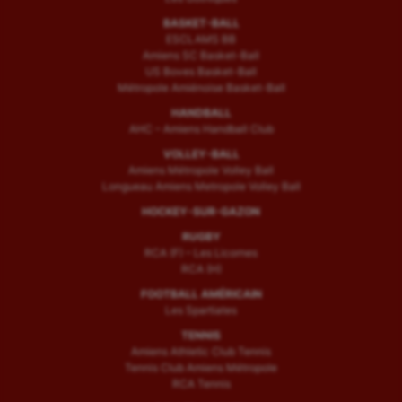
BASKET-BALL
ESCLAMS BB
Amiens SC Basket-Ball
US Boves Basket-Ball
Métropole Amiénoise Basket-Ball
HANDBALL
AHC – Amiens Handball Club
VOLLEY-BALL
Amiens Métropole Volley Ball
Longueau Amiens Metropole Volley Ball
HOCKEY-SUR-GAZON
RUGBY
RCA (F) – Les Licornes
RCA (H)
FOOTBALL AMÉRICAIN
Les Spartiates
TENNIS
Amiens Athletic Club Tennis
Tennis Club Amiens Métropole
RCA Tennis