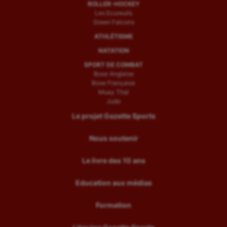
ROLLER-HOCKEY
Les Ecureuils
Green Falcons
ATHLÉTISME
NATATION
SPORT DE COMBAT
Boxe Anglaise
Boxe Française
Muay Thaï
Judo
Le projet Gazette Sports
Nous soutenir
Le livre des 10 ans
Education aux médias
Formation