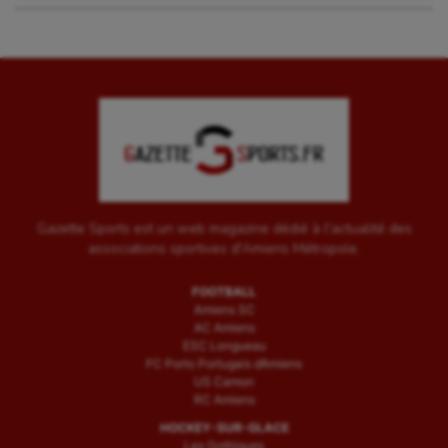
Gazette Sports est un web magazine dédié à l'actualité des
associations sportives d'Amiens Métropole.
FOOTBALL
Amiens SC
AC Amiens
ESC Longueau
FC Porto Portugais d’Amiens
US Camon
RC Amiens
HOCKEY-SUR-GLACE
Les Gothiques