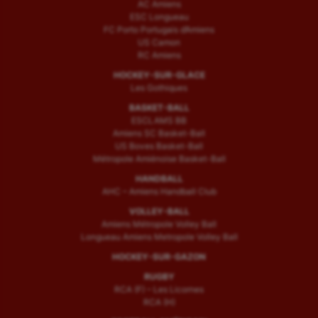
AC Amiens
ESC Longueau
FC Porto Portugais d’Amiens
US Camon
RC Amiens
HOCKEY-SUR-GLACE
Les Gothiques
BASKET-BALL
ESCLAMS BB
Amiens SC Basket-Ball
US Boves Basket-Ball
Métropole Amiénoise Basket-Ball
HANDBALL
AHC – Amiens Handball Club
VOLLEY-BALL
Amiens Métropole Volley Ball
Longueau Amiens Metropole Volley Ball
HOCKEY-SUR-GAZON
RUGBY
RCA (F) – Les Licornes
RCA (H)