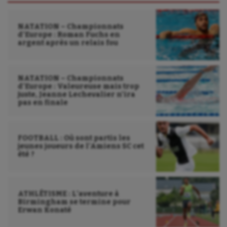
NATATION – Championnats
d’Europe : Roman Fuchs en
argent après un relais fou
NATATION – Championnats
d’Europe : Valeureuse mais trop
juste, Jeanne Lechevalier n’ira
pas en finale
FOOTBALL : Où sont partis les
jeunes joueurs de l’Amiens SC cet
été ?
ATHLÉTISME : L’aventure à
Birmingham se termine pour
Erwan Konaté