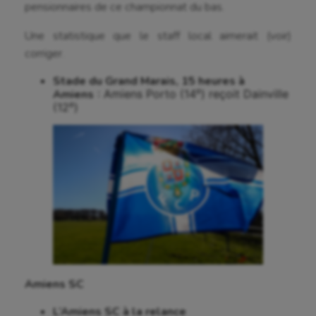
pensionnaires de ce championnat du bas.
Baseball
Une statistique que le staff local aimerait (voir)
Billard
corriger.
Boules lyonnaises
Stade du Grand Marais, 15 heures à
Canoë-kayak
e
Amiens
: Amiens Porto (14
) reçoit Dainville
e
(12
)
Cerf Volant
Cheerleading
Course à pied
Crossfit
Cyclisme
Danse
Amiens SC
Equitation
L’Amiens SC à la relance