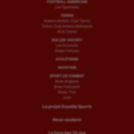
FOOTBALL AMÉRICAIN
Les Spartiates
TENNIS
Amiens Athletic Club Tennis
Tennis Club Amiens Métropole
RCA Tennis
ROLLER-HOCKEY
Les Ecureuils
Green Falcons
ATHLÉTISME
NATATION
SPORT DE COMBAT
Boxe Anglaise
Boxe Française
Muay Thaï
Judo
Le projet Gazette Sports
Nous soutenir
Le livre des 10 ans