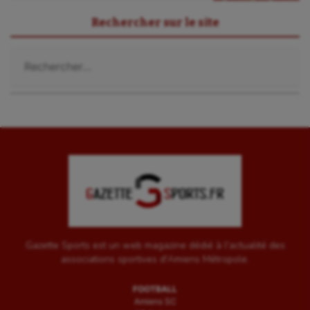
Rechercher sur le site
Rechercher :
Gazette Sports est un web magazine dédié à l'actualité des
associations sportives d'Amiens Métropole.
FOOTBALL
Amiens SC