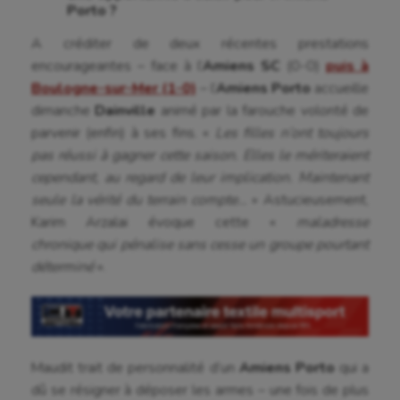
Porto ?
A créditer de deux récentes prestations
encourageantes – face à l’
Amiens SC
(0-0)
puis à
Boulogne-sur-Mer
(1-0)
– l’
Amiens Porto
accueille
dimanche
Dainville
animé par la farouche volonté de
parvenir (enfin) à ses fins. «
Les filles n’ont toujours
pas réussi à gagner cette saison. Elles le mériteraient
cependant, au regard de leur implication. Maintenant
seule la vérité du terrain compte…
» Astucieusement,
Karim Arzalai évoque cette «
maladresse
chronique qui pénalise sans cesse un groupe pourtant
déterminé
».
Maudit trait de personnalité d’un
Amiens Porto
qui a
dû se résigner à déposer les armes – une fois de plus