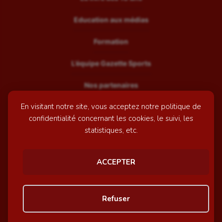
Education aux médias
Formation
L’équipe Gazette Sports
Nos partenaires
En visitant notre site, vous acceptez notre politique de
Recrutement
confidentialité concernant les cookies, le suivi, les
Mentions légales
statistiques, etc.
Contactez-nous
ACCEPTER
© GazetteSports - 2026 | Site internet réalisé par
l'agence
Refuser
Awelty
Personnaliser