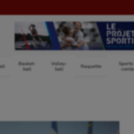
Basket-
Volley-
Sports
ll
Raquette
ball
ball
comb