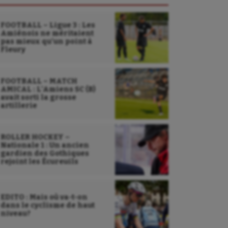
FOOTBALL – Ligue 3 : Les
Amiénois ne méritaient
pas mieux qu’un point à
Fleury
FOOTBALL – MATCH
AMICAL : L’Amiens SC (B)
avait sorti la grosse
artillerie
ROLLER HOCKEY –
Nationale 1 : Un ancien
gardien des Gothiques
rejoint les Écureuils
EDITO : Mais où va-t-on
dans le cyclisme de haut
niveau?