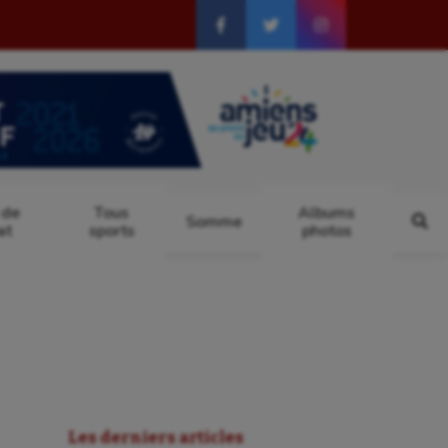
 de
Tous
Albums
Somme
at
sports
photos
Les derniers articles