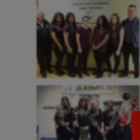
Aéronautique
Dan
Athlétisme
Equi
Auto
Esca
Aviron
Escr
Balle à la main
Fitn
Ballon au poing
Flag 
Baseball
Foot