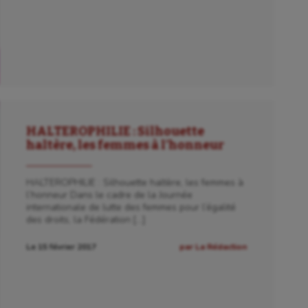
HALTEROPHILIE : Silhouette
haltère, les femmes à l’honneur
HALTEROPHILIE : Silhouette haltère, les femmes à
l’honneur Dans le cadre de la Journée
internationale de lutte des femmes pour l’égalité
des droits, la Fédération […]
Le 15 février 2017
par La Rédaction