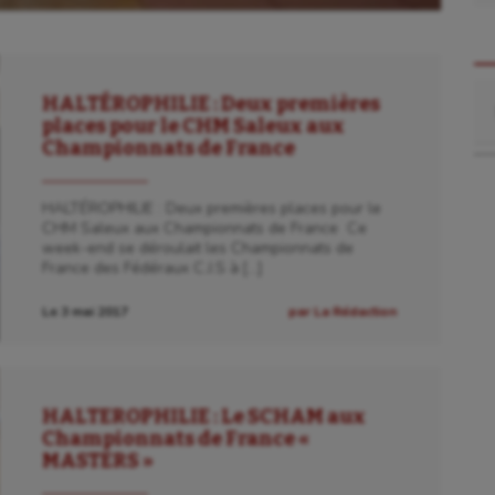
Re
HALTÉROPHILIE : Deux premières
places pour le CHM Saleux aux
Championnats de France
HALTÉROPHILIE : Deux premières places pour le
CHM Saleux aux Championnats de France Ce
week-end se déroulait les Championnats de
France des Fédéraux C.J.S à […]
Le 3 mai 2017
par La Rédaction
HALTEROPHILIE : Le SCHAM aux
Championnats de France «
MASTERS »