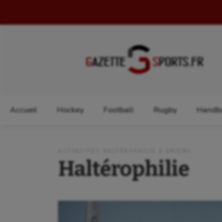
Rechercher :
Accueil
Hockey
Football
Rugby
Handba
ACTUALITÉS HALTÉROPHILIE À AMIENS
Haltérophilie