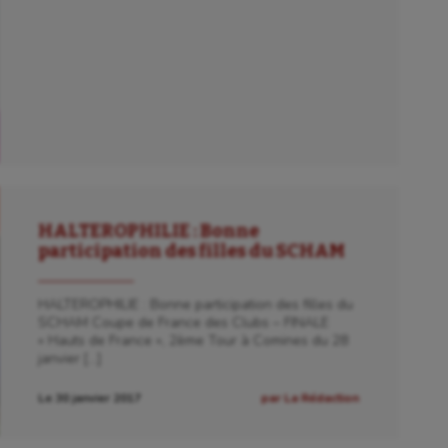
HALTEROPHILIE : Bonne
participation des filles du SCHAM
HALTEROPHILIE : Bonne participation des filles du
SCHAM Coupe de France des Clubs – FINALE
« Hauts de France », 2ème Tour à Comines du 28
janvier […]
Le 30 janvier 2017
par La Rédaction