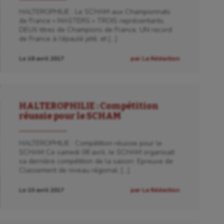
HALTEROPHILIE : Le SCHAM aux Championnats
de France « MASTERS » TROIS représentants,
DEUX titres de Champions de France, UN record
de France à l’épaulé jeté, et […]
Le 18 avril 2017
par La Rédaction
HALTEROPHILIE : Compétition
réussie pour le SCHAM
HALTEROPHILIE : Compétition réussie pour le
SCHAM Ce samedi 08 avril, le SCHAM organisait
sa dernière compétition de la saison. Epreuve de
Classement de niveau régional, […]
Le 10 avril 2017
par La Rédaction