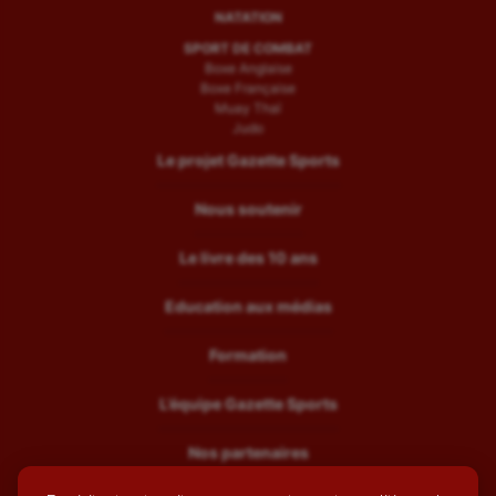
NATATION
SPORT DE COMBAT
Boxe Anglaise
Boxe Française
Muay Thaï
Judo
Le projet Gazette Sports
Nous soutenir
Le livre des 10 ans
Education aux médias
Formation
L’équipe Gazette Sports
Nos partenaires