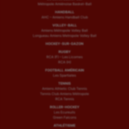
Métropole Amiénoise Basket-Ball
HANDBALL
AHC – Amiens Handball Club
VOLLEY-BALL
Amiens Métropole Volley Ball
Longueau Amiens Metropole Volley Ball
HOCKEY-SUR-GAZON
RUGBY
RCA (F) – Les Licornes
RCA (H)
FOOTBALL AMÉRICAIN
Les Spartiates
TENNIS
Amiens Athletic Club Tennis
Tennis Club Amiens Métropole
RCA Tennis
ROLLER-HOCKEY
Les Ecureuils
Green Falcons
ATHLÉTISME