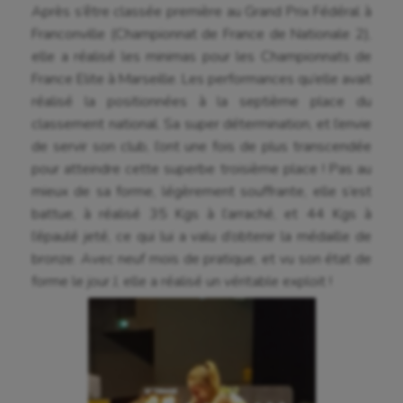
Après s’être classée première au Grand Prix Fédéral à
Flag football
Franconville (Championnat de France de Nationale 2),
Football américain
elle a réalisé les minimas pour les Championnats de
France Elite à Marseille. Les performances qu’elle avait
Futsal
réalisé la positionnées à la septième place du
classement national. Sa super détermination, et l’envie
Golf
de servir son club, l’ont une fois de plus transcendée
Gymnastique
pour atteindre cette superbe troisième place ! Pas au
mieux de sa forme, légèrement souffrante, elle s’est
Gymnastique rythmique
battue, à réalisé 35 Kgs à l’arraché, et 44 Kgs à
Haltérophilie
l’épaulé jeté, ce qui lui a valu d’obtenir la médaille de
bronze. Avec neuf mois de pratique, et vu son état de
Handisport
forme le jour J, elle a réalisé un véritable exploit !
Hippisme
Jeux Olympiques et Paralympiques
Kayak-polo