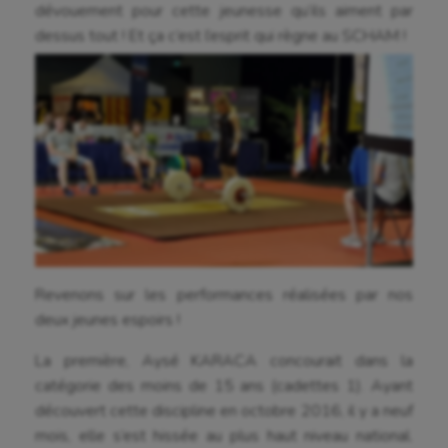
dévouement pour cette jeunesse qu’ils aiment par
Canoë-kayak
dessus tout ! Et ça c’est l’esprit qui règne au SCHAM !
Cerf Volant
Cheerleading
Course à pied
Crossfit
Cyclisme
Danse
Revenons sur les performances réalisées par nos
Equitation
deux jeunes espoirs !
Escalade
La première, Aysé KARACA concourait dans la
catégorie des moins de 15 ans (cadettes 1). Ayant
Escrime
découvert cette discipline en octobre 2016, il y a neuf
Fitness
mois, elle s’est hissée au plus haut niveau national.