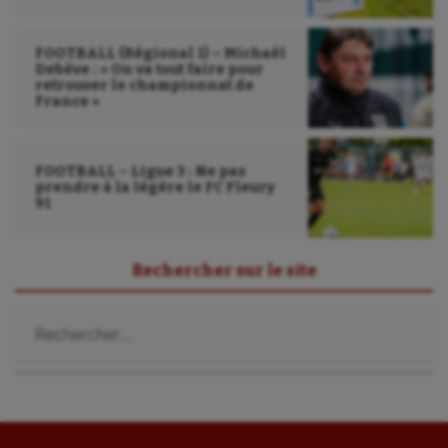
FOOTBALL (Régional 1) – Michaël
Debève : « On va tout faire pour
retrouver le championnat de
France »
FOOTBALL – Ligue 3 : Ne pas
prendre à la légère le FC Fleury
91
Rechercher sur le site
Rechercher :