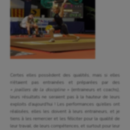
Aéronautique
Athlétisme
Auto
Aviron
Certes elles possèdent des qualités, mais si elles
Balle à la main
n’étaient pas entrainées et préparées par des
« joaillers de la discipline »
(entraineurs et coachs),
Ballon au poing
leurs résultats ne seraient pas à la hauteur de leurs
Baseball
exploits d’aujourd’hui ! Les performances qu’elles ont
réalisées, elles les doivent à leurs entraineurs, et je
Billard
tiens à les remercier et les féliciter pour la qualité de
leur travail, de leurs compétences, et surtout pour leur
Boules lyonnaises