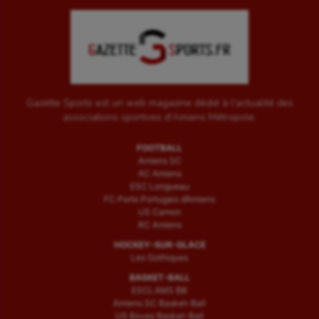
Gazette Sports est un web magazine dédié à l'actualité des
associations sportives d'Amiens Métropole.
FOOTBALL
Amiens SC
AC Amiens
ESC Longueau
FC Porto Portugais d’Amiens
US Camon
RC Amiens
HOCKEY-SUR-GLACE
Les Gothiques
BASKET-BALL
ESCLAMS BB
Amiens SC Basket-Ball
US Boves Basket-Ball