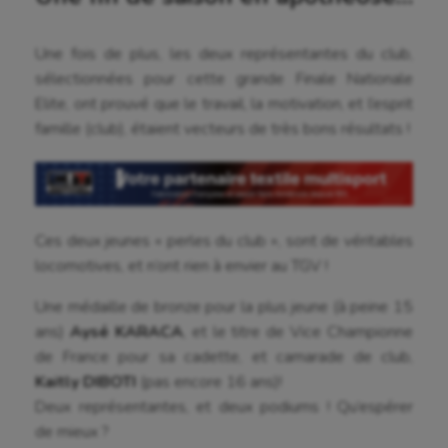
Une fois de plus, les deux représentantes du club,
sélectionnées pour cette grande Finale Nationale
Elite, ont prouvé que le travail, la motivation, et l’esprit
famille (club), étaient vecteurs de très bons résultats !
Ces deux jeunes « perles du club », sont de véritables
locomotives, et n’ont rien à envier au TGV !
Une médaille de bronze pour la plus jeune (à peine 15
ans)
Aysé KARACA
, et le titre de Vice Championne
de France pour sa cadette, et camarade de club,
Kaitly DIBOTI
(pas encore 16 ans)!
Deux représentantes, et deux podiums ! Qu’espérer
de mieux ?