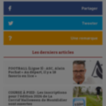
Partager
Tweeter
Une remarque
Les derniers articles
FOOTBALL (Ligue 3) : ASC, Alain
Pochat « Au départ, il y a 18
favoris en lice »
COURSE À PIED : Les inscriptions
pour l’édition 2026 de La
Corrid’Halloween de Montdidier
sont ouvertes