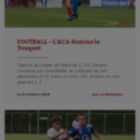
FOOTBALL – L’ACA domine le
Touquet
Opposé au leader de National 3, l’AC Amiens
conserve son invincibilité, au contraire de son
adversaire (0-2). Dans ce choc, l’AC Amiens en sort
gagnant. […]
Le 8 octobre 2018
par La Rédaction