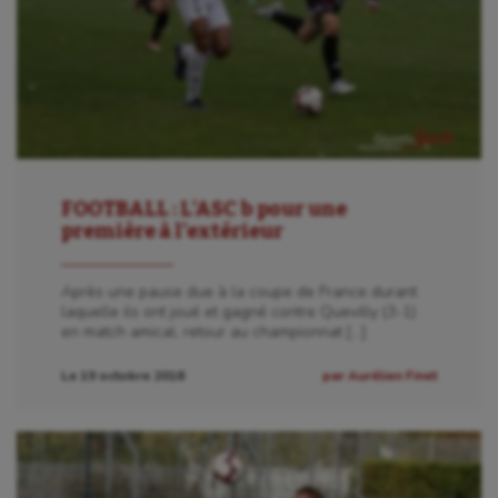
FOOTBALL : L’ASC b pour une
première à l’extérieur
Après une pause due à la coupe de France durant
laquelle ils ont joué et gagné contre Quevilly (3-1)
en match amical, retour au championnat […]
Le 19 octobre 2018
par Aurélien Finet