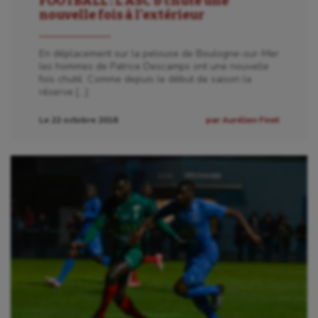
FOOTBALL : L’ASC b chute une
nouvelle fois à l’extérieur
En déplacement sur la pelouse de Boulogne-sur-Mer
les hommes de Patrice Descamps ont une nouvelle
fois chuté. Comme depuis le début de saison la
réserve […]
Le 22 octobre 2018
par Aurélien Finet