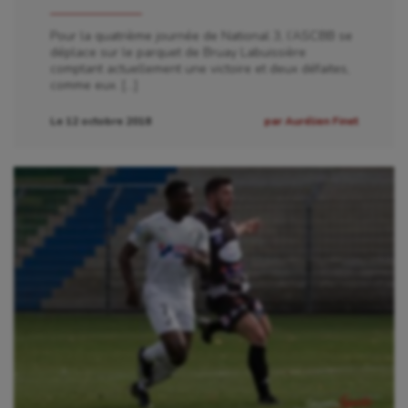
Pour la quatrième journée de National 3, l’ASCBB se
déplace sur le parquet de Bruay Labuissière
comptant actuellement une victoire et deux défaites,
comme eux. […]
Le 12 octobre 2018
par Aurélien Finet