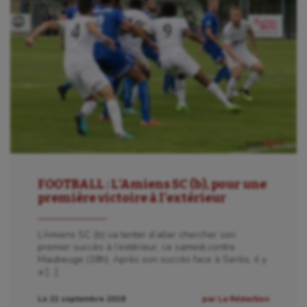
FOOTBALL : L’Amiens SC (b), pour une
première victoire à l’extérieur
L’Amiens SC (b) va tenter d’aller chercher son
premier succès à l’extérieur, ce samedi,contre
Maubeuge (18h). Après son succès face à Senlis, il y
a […]
Le 21 septembre 2018
par La Rédaction