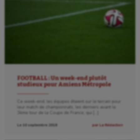
FOOTBALL : Un week-end plutôt
studieux pour Amiens Métropole
Ce week-end, les équipes étaient sur le terrain pour
leur match de championnats, les derniers avant le
3ème tour de la Coupe de France, qui […]
Le 10 septembre 2018
par La Rédaction