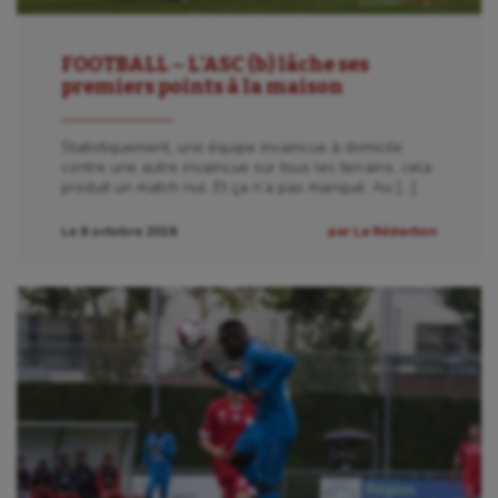
FOOTBALL – L’ASC (b) lâche ses
premiers points à la maison
Statistiquement, une équipe invaincue à domicile
contre une autre invaincue sur tous les terrains, cela
produit un match nul. Et ça n’a pas manqué. Au […]
Le 8 octobre 2018
par La Rédaction