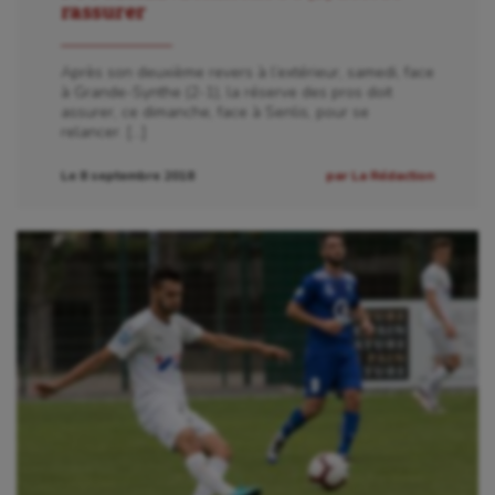
rassurer
Après son deuxième revers à l’extérieur, samedi, face
à Grande-Synthe (2-1), la réserve des pros doit
assurer, ce dimanche, face à Senlis, pour se
relancer. […]
Le 8 septembre 2018
par La Rédaction