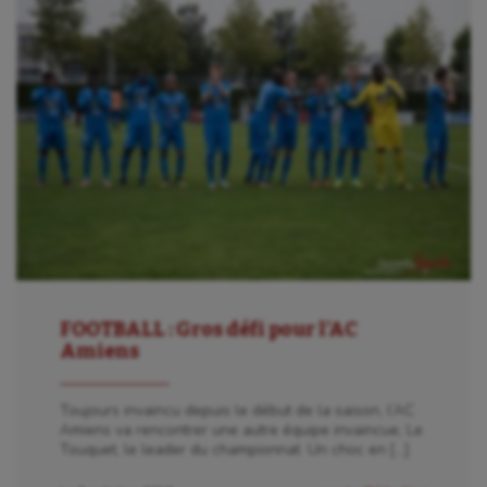
Billard
Boules lyonnaises
Canoë-kayak
Cerf Volant
Cheerleading
Course à pied
Crossfit
FOOTBALL : Gros défi pour l’AC
Cyclisme
Amiens
Danse
Toujours invaincu depuis le début de la saison, l’AC
Amiens va rencontrer une autre équipe invaincue, Le
Equitation
Touquet, le leader du championnat. Un choc en […]
Escalade