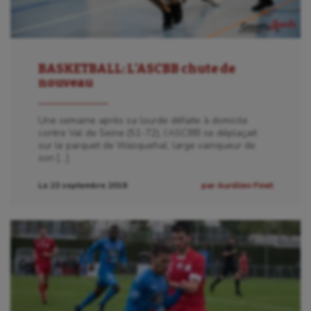
Sport-santé
Tir
Tir à l'arc
BASKETBALL: L’ASCBB chute de
nouveau
Triathlon
Ultimate frisbee
Une semaine après sa lourde défaite à domicile
contre Val de Seine (51-72), l’ASCBB se déplaçait
UNSS
sur le parquet de Wasquehal, large vainqueur de
son […]
Voile
Le 23 septembre 2018
par Aurélien Finet
Wakeboard
Water-polo