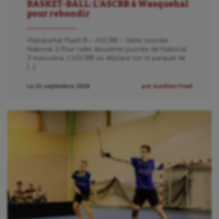
BASKET-BALL: L’ASCBB à Wasquehal
pour rebondir
Wasquehal Flash B – ASCBB – 2éme Journée
National 3 Pour cette deuxième journée de National
3 masculine, L’ASCBB se déplace sur le parquet de
[…]
Le 21 septembre 2018
par Aurélien Finet