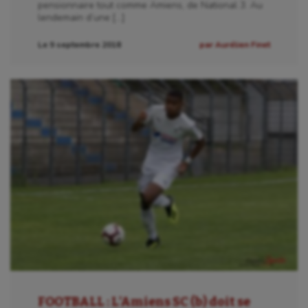
pensionnaire tout comme Amiens, de National 3. Au
lendemain d’une […]
Le 9 septembre 2018
par Aurélien Finet
FOOTBALL : L’Amiens SC (b) doit se