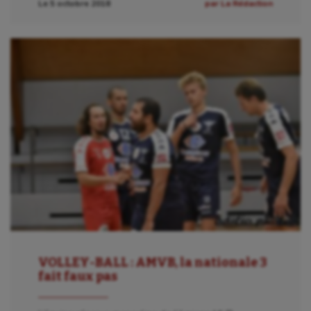
Le 5 octobre 2018
par La Rédaction
Escrime
Fitness
Flag football
Football américain
Futsal
Golf
Gymnastique
Gymnastique rythmique
Haltérophilie
VOLLEY-BALL : AMVB, la nationale 3
Handisport
fait faux pas
Hippisme