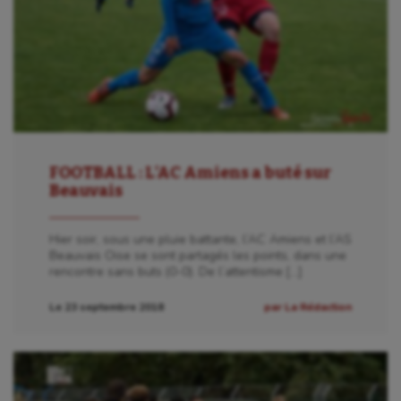
FOOTBALL : L’AC Amiens a buté sur
Beauvais
Hier soir, sous une pluie battante, l’AC Amiens et l’AS
Beauvais Oise se sont partagés les points, dans une
rencontre sans buts (0-0). De l’attentisme […]
Le 23 septembre 2018
par La Rédaction