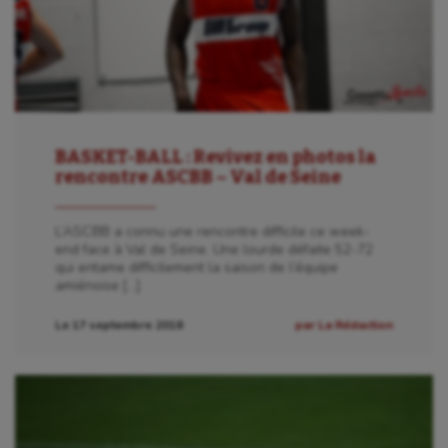
BASKET-BALL : Revivez en photos la
rencontre ASCBB – Val de Seine
L’ASCBB a connu une rencontre difficile ce week-
end face à Val de Seine. Une lourde défaite 52-72
qui entame difficilement la saison de l’équipe
amiénoise […]
Le 17 septembre 2018
par La Rédaction