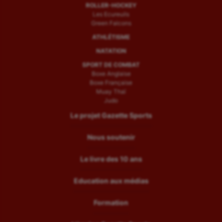
ROLLER-HOCKEY
Les Ecureuils
Green Falcons
ATHLÉTISME
NATATION
SPORT DE COMBAT
Boxe Anglaise
Boxe Française
Muay Thaï
Judo
Le projet Gazette Sports
Nous soutenir
Le livre des 10 ans
Education aux médias
Formation