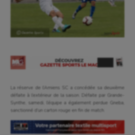
Ⓒ Gazette Sports
La réserve de l’Amiens SC a concédée sa deuxième
défaite à l’extérieur de la saison. Défaite par Grande-
Synthe, samedi, l’équipe a également perdue Gneba,
sanctionné d’un carton rouge en fin de match.