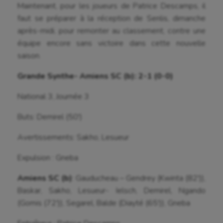
Maintenant, pour les joueurs de Patrice Descamps, il
Fitness
faut se préparer à la réception de Senlis, dimanche
Flag football
après-midi, pour remonter au classement, contre une
équipe encore sans victoire dans cette nouvelle
Football américain
saison.
Futsal
Grande Synthe- Amiens SC (b): 2-1 (0-0)
Golf
National 3, Journée 3
Gymnastique
Buts: Demirel (50′)
Gymnastique rythmique
Avertissements: Sakho, Lesueur
Haltérophilie
Expulsion : Gneba
Handisport
Amiens SC (b)
: Gauducheau – Gendrey (Kwinta (82′)),
Hippisme
Baskar, Sakho, Lesueur- Ielsch, Demirel, Ngando
(Gomis (72′)), Segarel, Balde (Diayté (65′)), Gneba
Jeux Olympiques et Paralympiques