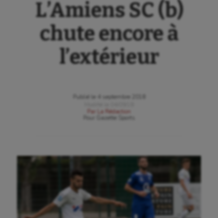
L’Amiens SC (b)
chute encore à
l’extérieur
Publié le
4 septembre 2018
Modifié le
04/09/18
Par
La Rédaction
Pour
Gazette Sports