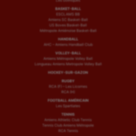
Les Gothiques
BASKET-BALL
ESCLAMS BB
Amiens SC Basket-Ball
US Boves Basket-Ball
Métropole Amiénoise Basket-Ball
HANDBALL
AHC – Amiens Handball Club
VOLLEY-BALL
Amiens Métropole Volley Ball
Longueau Amiens Metropole Volley Ball
HOCKEY-SUR-GAZON
RUGBY
RCA (F) – Les Licornes
RCA (H)
FOOTBALL AMÉRICAIN
Les Spartiates
TENNIS
Amiens Athletic Club Tennis
Tennis Club Amiens Métropole
RCA Tennis