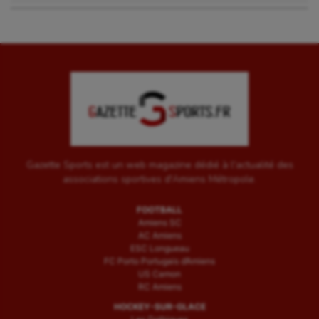
Gazette Sports est un web magazine dédié à l'actualité des
associations sportives d'Amiens Métropole.
FOOTBALL
Amiens SC
AC Amiens
ESC Longueau
FC Porto Portugais d’Amiens
US Camon
RC Amiens
HOCKEY-SUR-GLACE