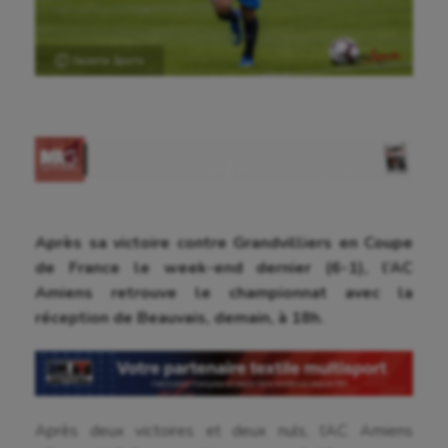
Ⓒ Gazette Sports
Aéronautique
Athlétisme
Après sa victoire contre Grandvilliers en Coupe
Auto
de France le week-end dernier (6-1), l’AC
Amiens retrouve le championnat avec la
Aviron
réception de Beauvais, demain, à 18h.
Balle à la main
Ballon au poing
Baseball
Après deux victoires et deux nuls, l’AC Amiens