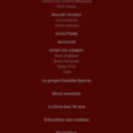
Tennis Club Amiens Métropole
RCA Tennis
ROLLER-HOCKEY
Les Ecureuils
Green Falcons
ATHLÉTISME
NATATION
SPORT DE COMBAT
Boxe Anglaise
Boxe Française
Muay Thaï
Judo
Le projet Gazette Sports
Nous soutenir
Le livre des 10 ans
Education aux médias
Formation