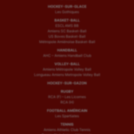
HOCKEY-SUR-GLACE
Les Gothiques
BASKET-BALL
ESCLAMS BB
Amiens SC Basket-Ball
US Boves Basket-Ball
Métropole Amiénoise Basket-Ball
HANDBALL
AHC – Amiens Handball Club
VOLLEY-BALL
Amiens Métropole Volley Ball
Longueau Amiens Metropole Volley Ball
HOCKEY-SUR-GAZON
RUGBY
RCA (F) – Les Licornes
RCA (H)
FOOTBALL AMÉRICAIN
Les Spartiates
TENNIS
Amiens Athletic Club Tennis