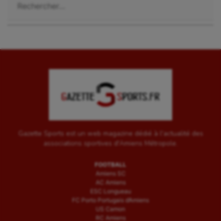
Tir
Tir à l'arc
Triathlon
Ultimate frisbee
UNSS
Voile
Wakeboard
Gazette Sports est un web magazine dédié à l'actualité des
associations sportives d'Amiens Métropole.
Water-polo
FOOTBALL
Amiens SC
AC Amiens
ESC Longueau
FC Porto Portugais d’Amiens
US Camon
RC Amiens