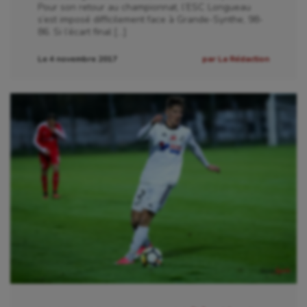
Pour son retour au championnat, l’ESC Longueau
s’est imposé difficilement face à Grande-Synthe, 98-
86. Si l’écart final […]
Le 4 novembre 2017
par La Rédaction