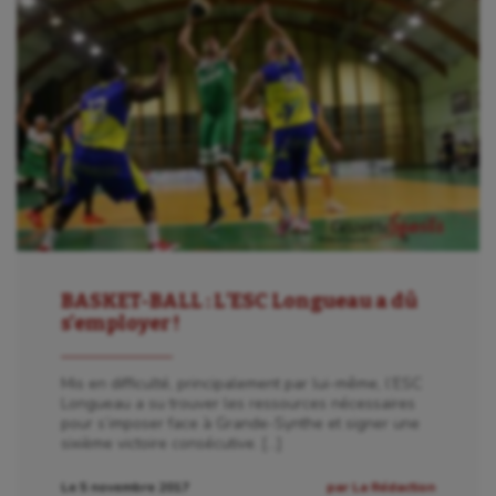
BASKET-BALL : L’ESC Longueau a dû
s’employer !
Mis en difficulté, principalement par lui-même, l’ESC
Longueau a su trouver les ressources nécessaires
pour s’imposer face à Grande-Synthe et signer une
sixième victoire consécutive. […]
Le 5 novembre 2017
par La Rédaction