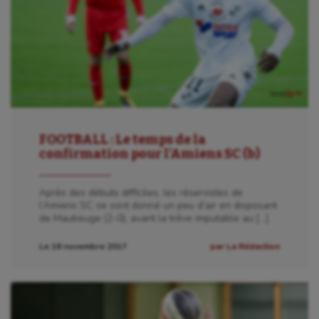
Sport-santé
Tir
Tir à l'arc
Triathlon
Ultimate frisbee
FOOTBALL : Le temps de la
UNSS
confirmation pour l’Amiens SC (b)
Voile
Après des débuts difficiles, les réservistes de
Wakeboard
l’Amiens SC se sont donné un peu d’air en disposant
de Maubeuge (2-0), avant la trêve imputable au […]
Water-polo
Le 18 novembre 2017
par La Rédaction