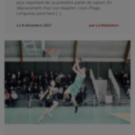
plus important de sa première partie de saison. En
déplacement chez son dauphin, Loon-Plage,
Escrime
Longueau peut faire […]
Fitness
Le 8 décembre 2017
par La Rédaction
Flag football
Football américain
Futsal
Golf
Gymnastique
Gymnastique rythmique
Haltérophilie
Handisport
Hippisme