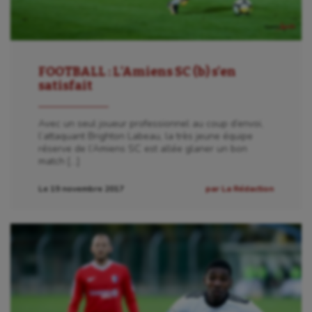
Patinage artistique
Pétanque
Plongée
FOOTBALL : L’Amiens SC (b) s’en
satisfait
Randonnée / Marche
Roller-derby
Avec un seul joueur professionnel au coup d’envoi,
l’attaquant Brighton Labeau, la très jeune équipe
Sarbacane
réserve de l’Amiens SC est allée glaner un bon
match […]
Sauvetage sportif
Le 19 novembre 2017
par La Rédaction
Sport adapté
Sport handicap
Sport santé
Sport-entreprise