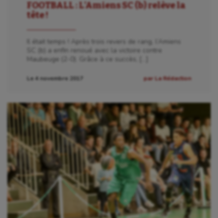
FOOTBALL : L’Amiens SC (b) relève la
tête !
Il était temps ! Après trois revers de rang, l’Amiens
SC (b) a enfin renoué avec la victoire contre
Maubeuge (2-0). Grâce à ce succès, […]
Le 4 novembre 2017
par La Rédaction