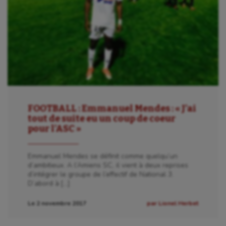
FOOTBALL : Emmanuel Mendes : « J’ai
tout de suite eu un coup de coeur
pour l’ASC »
Emmanuel Mendes se définit comme quelqu’un
d’ambitieux. A l’Amiens SC, il vient à deux reprises
d’intégrer le groupe de l’effectif de National 3.
D’abord à […]
Le 2 novembre 2017
par Lionel Herbet