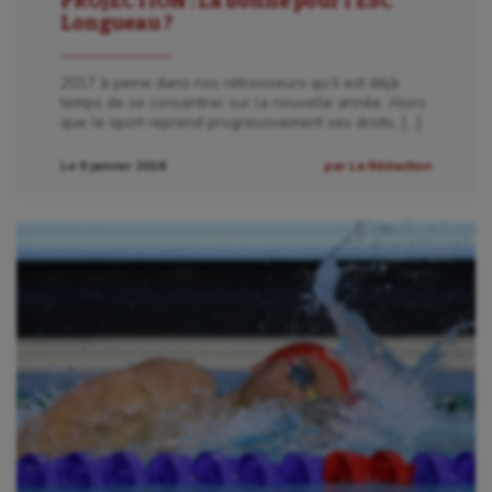
PROJECTION : La bonne pour l’ESC
Longueau ?
2017 à peine dans nos rétroviseurs qu’il est déjà
temps de se concentrer sur la nouvelle année. Alors
que le sport reprend progressivement ses droits, […]
Le 9 janvier 2018
par La Rédaction