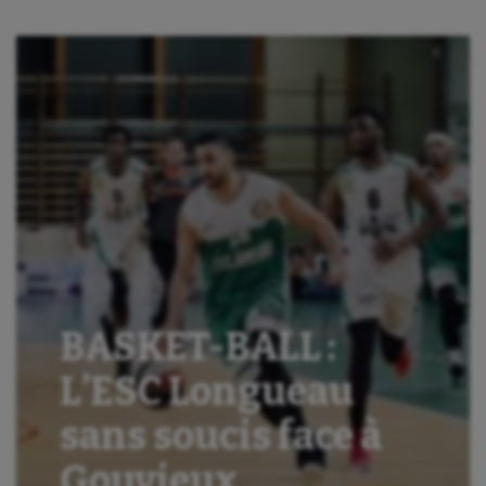
BASKET-BALL :
L’ESC Longueau
sans soucis face à
Gouvieux