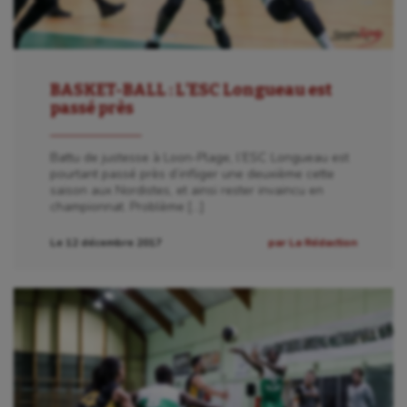
BASKET-BALL : L’ESC Longueau est
passé près
Battu de justesse à Loon-Plage, l’ESC Longueau est
pourtant passé près d’infliger une deuxième cette
saison aux Nordistes, et ainsi rester invaincu en
championnat. Problème […]
Le 12 décembre 2017
par La Rédaction