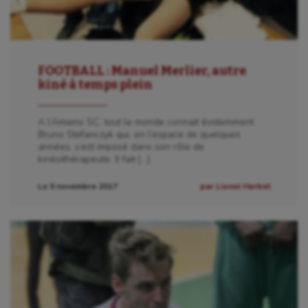
FOOTBALL : Manuel Merlier, autre
kiné à temps plein
A l’Amiens SC, tout le monde connait évidemment
Bruno Stefanczyk qui, en l’espace de quelques
années, s’est imposé dans son rôle de
kinésithérapeute. Il fait […]
Le 9 novembre 2017
par Lionel Herbet