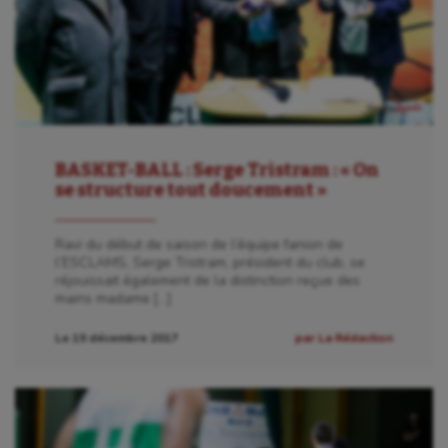
BASKET-BALL : Serge Tristram : « On
se structure tout doucement »
Ravi du début de saison de l’équipe fanion de
l’ESCLAMS, Serge Tristram, président du club, se
réjouissait également de la distinction reçue des
mains madame […]
Le 19 décembre 2017
par La Rédaction