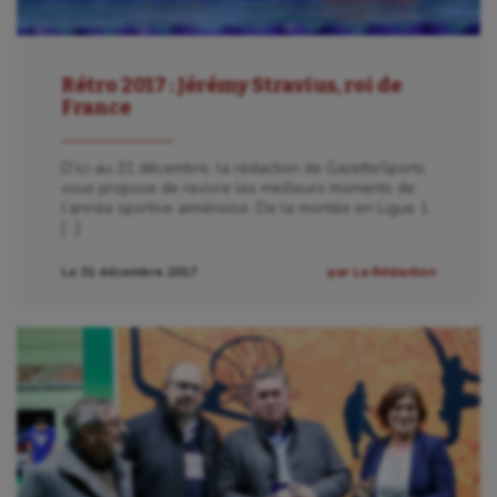
Rétro 2017 : Jérémy Stravius, roi de
France
D’ici au 31 décembre, la rédaction de GazetteSports
vous propose de revivre les meilleurs moments de
l’année sportive amiénoise. De la montée en Ligue 1
[…]
Le 31 décembre 2017
par La Rédaction