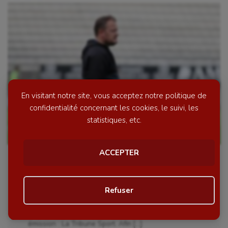
En visitant notre site, vous acceptez notre politique de
confidentialité concernant les cookies, le suivi, les
statistiques, etc.
ACCEPTER
FOOTBALL : Patrice Descamps invité
de la Tribune Sport
Refuser
Comme chaque lundi, de 18 à 19 heures, France
Personnaliser
Bleu Picardie fait la part belle au sport dans son
émission : La Tribune Sport. Afin […]