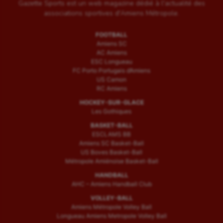
Gazette Sports est un web magazine dédié à l'actualité des
associations sportives d'Amiens Métropole.
FOOTBALL
Amiens SC
AC Amiens
ESC Longueau
FC Porto Portugais d’Amiens
US Camon
RC Amiens
HOCKEY-SUR-GLACE
Les Gothiques
BASKET-BALL
ESCLAMS BB
Amiens SC Basket-Ball
US Boves Basket-Ball
Métropole Amiénoise Basket-Ball
HANDBALL
AHC – Amiens Handball Club
VOLLEY-BALL
Amiens Métropole Volley Ball
Longueau Amiens Metropole Volley Ball