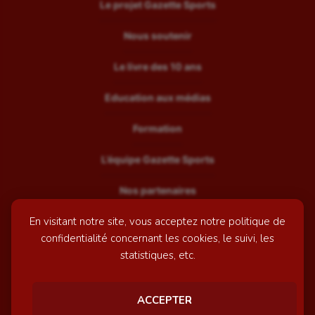
Le projet Gazette Sports
Nous soutenir
Le livre des 10 ans
Education aux médias
Formation
L’équipe Gazette Sports
Nos partenaires
En visitant notre site, vous acceptez notre politique de
Recrutement
confidentialité concernant les cookies, le suivi, les
Mentions légales
statistiques, etc.
Contactez-nous
ACCEPTER