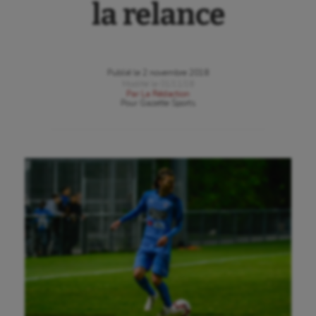
la relance
Publié le
2 novembre 2018
Modifié le
01/11/18
Par
La Rédaction
Pour
Gazette Sports