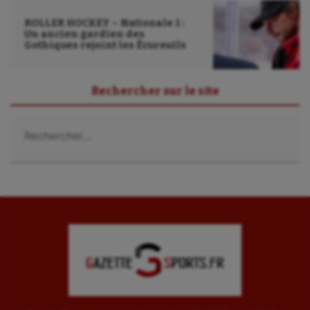
Sport-entreprise
ROLLER HOCKEY – Nationale 1 :
Un ancien gardien des
Gothiques rejoint les Écureuils
Sport-santé
Tir
Rechercher sur le site
Tir à l'arc
Rechercher :
Triathlon
Ultimate frisbee
UNSS
Voile
Wakeboard
Water-polo