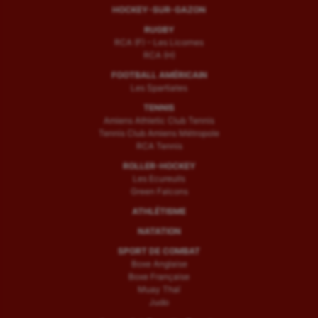
HOCKEY-SUR-GAZON
RUGBY
RCA (F) – Les Licornes
RCA (H)
FOOTBALL AMÉRICAIN
Les Spartiates
TENNIS
Amiens Athletic Club Tennis
Tennis Club Amiens Métropole
RCA Tennis
ROLLER-HOCKEY
Les Ecureuils
Green Falcons
ATHLÉTISME
NATATION
SPORT DE COMBAT
Boxe Anglaise
Boxe Française
Muay Thaï
Judo