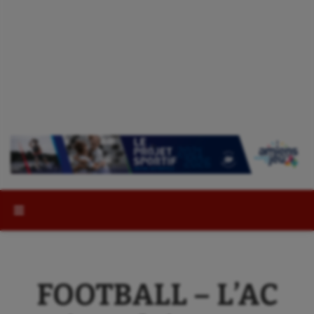
Rechercher :
FOOTBALL – L’AC