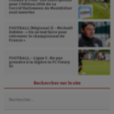
COURSE À PIED : Les inscriptions
pour l’édition 2026 de La
Corrid’Halloween de Montdidier
sont ouvertes
FOOTBALL (Régional 1) – Michaël
Debève : « On va tout faire pour
retrouver le championnat de
France »
FOOTBALL – Ligue 3 : Ne pas
prendre à la légère le FC Fleury
91
Rechercher sur le site
Rechercher :