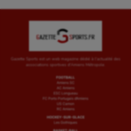
Gazette Sports est un web magazine dédié à l'actualité des
associations sportives d'Amiens Métropole.
FOOTBALL
Amiens SC
AC Amiens
ESC Longueau
FC Porto Portugais d’Amiens
US Camon
RC Amiens
HOCKEY-SUR-GLACE
Les Gothiques
BASKET-BALL