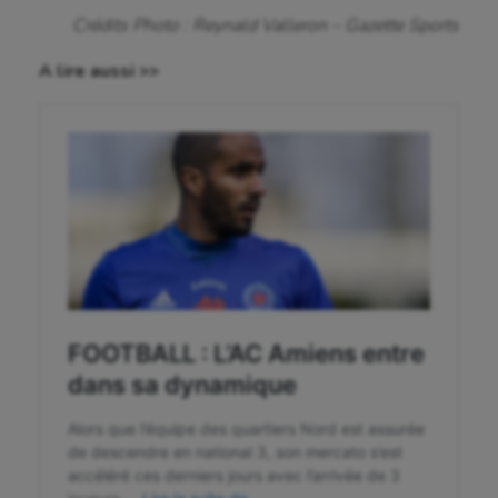
Crédits Photo : Reynald Valleron – Gazette Sports
Korfbal
A lire aussi >>
Longue paume
Moto
Natation
Natation artistique
Omnisports
Outdoor
Paddle
Parkour
Patinage artistique
Pétanque