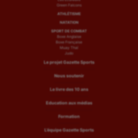
Green Falcons
ATHLÉTISME
NATATION
SPORT DE COMBAT
Boxe Anglaise
Boxe Française
Muay Thaï
Judo
Le projet Gazette Sports
Nous soutenir
Le livre des 10 ans
Education aux médias
Formation
L’équipe Gazette Sports