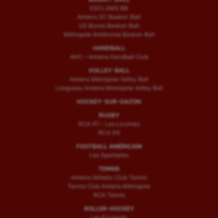
ESCLAMS BB
Amiens SC Basket-Ball
US Boves Basket-Ball
Métropole Amiénoise Basket-Ball
HANDBALL
AHC – Amiens Handball Club
VOLLEY-BALL
Amiens Métropole Volley Ball
Longueau Amiens Metropole Volley Ball
HOCKEY-SUR-GAZON
RUGBY
RCA (F) – Les Licornes
RCA (H)
FOOTBALL AMÉRICAIN
Les Spartiates
TENNIS
Amiens Athletic Club Tennis
Tennis Club Amiens Métropole
RCA Tennis
ROLLER-HOCKEY
Les Ecureuils