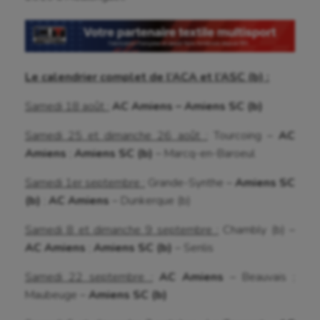
Le calendrier complet de l’ACA et l’ASC (b) :
Samedi 18 août :
AC Amiens – Amiens SC (b)
Samedi 25 et dimanche 26 août :
Tourcoing –
AC
Amiens
;
Amiens SC (b)
– Marcq-en-Baroeul
Samedi 1er septembre :
Grande-Synthe –
Amiens SC
(b)
;
AC Amiens
– Dunkerque (b)
Samedi 8 et dimanche 9 septembre :
Chambly (b) –
AC Amiens
;
Amiens SC (b)
– Senlis
Samedi 22 septembre :
AC Amiens
– Beauvais ;
Maubeuge –
Amiens SC (b)