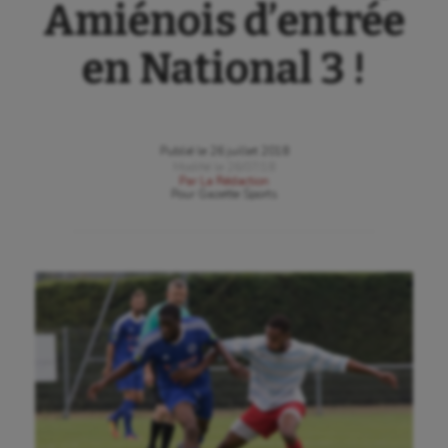
Amiénois d’entrée
en National 3 !
Publié le
26 juillet 2018
Modifié le
26/07/18
Par
La Rédaction
Pour
Gazette Sports