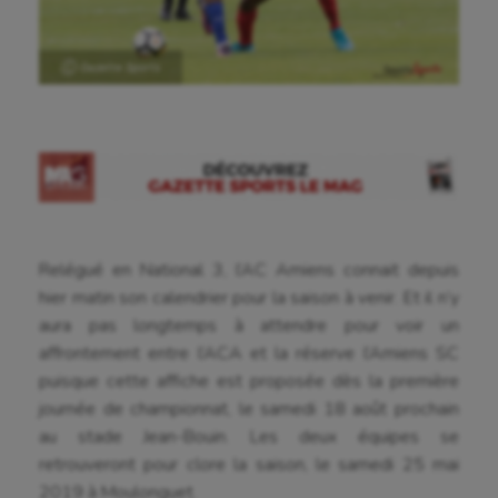
Ⓒ Gazette Sports
Relégué en National 3, l’AC Amiens connait depuis
hier matin son calendrier pour la saison à venir. Et il n’y
aura pas longtemps à attendre pour voir un
affrontement entre l’ACA et la réserve l’Amiens SC
puisque cette affiche est proposée dès la première
journée de championnat, le samedi 18 août prochain
au stade Jean-Bouin. Les deux équipes se
retrouveront pour clore la saison, le samedi 25 mai
2019 à Moulonguet.