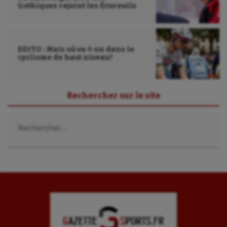
Randonnée / Marche
Gothiques rejoint les Écureuils
Roller-derby
Sarbacane
EDITO : Mais où va-t-on dans le
cyclisme de haut niveau?
Sauvetage sportif
Sport adapté
Rechercher sur le site
Sport handicap
Rechercher :
Sport santé
Sport-entreprise
Sport-santé
Tir
Tir à l'arc
Triathlon