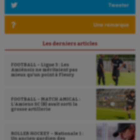
Longue paume
Tweeter
Moto
Une remarque
Natation
Natation artistique
Les derniers articles
Omnisports
Outdoor
FOOTBALL – Ligue 3 : Les
Amiénois ne méritaient pas
mieux qu’un point à Fleury
Paddle
Parkour
FOOTBALL – MATCH AMICAL :
Patinage artistique
L’Amiens SC (B) avait sorti la
grosse artillerie
Pétanque
Plongée
ROLLER HOCKEY – Nationale 1 :
Un ancien gardien des