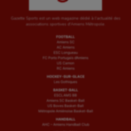
Ultimate frisbee
Gazette Sports est un web magazine dédié à l'actualité des
UNSS
associations sportives d'Amiens Métropole.
Voile
FOOTBALL
Amiens SC
Wakeboard
AC Amiens
ESC Longueau
Water-polo
FC Porto Portugais d’Amiens
US Camon
RC Amiens
HOCKEY-SUR-GLACE
Les Gothiques
BASKET-BALL
ESCLAMS BB
Amiens SC Basket-Ball
US Boves Basket-Ball
Métropole Amiénoise Basket-Ball
HANDBALL
AHC – Amiens Handball Club