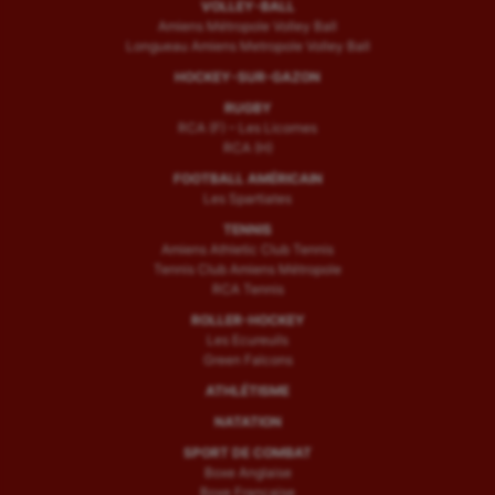
VOLLEY-BALL
Amiens Métropole Volley Ball
Longueau Amiens Metropole Volley Ball
HOCKEY-SUR-GAZON
RUGBY
RCA (F) – Les Licornes
RCA (H)
FOOTBALL AMÉRICAIN
Les Spartiates
TENNIS
Amiens Athletic Club Tennis
Tennis Club Amiens Métropole
RCA Tennis
ROLLER-HOCKEY
Les Ecureuils
Green Falcons
ATHLÉTISME
NATATION
SPORT DE COMBAT
Boxe Anglaise
Boxe Française