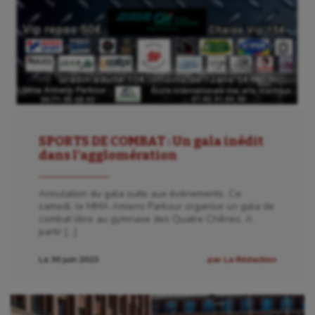
SPORTS DE COMBAT : Un gala inédit
dans l’agglomération
Annulation du gala suite aux évènements. Ce
samedi, le MMA Amiens Parkour organise un gala de
combat libre au gymnase des Quatre Chênes. A
partir […]
Le 30 juin 2023
par La Rédaction