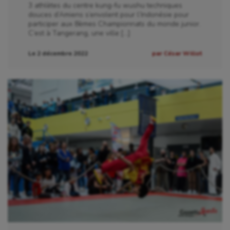
3 athlètes du centre kung-fu wushu techniques
douces d’Amiens s’envolent pour l’Indonésie pour
participer aux 8èmes Championnats du monde junior.
C’est à Tangerang, une ville […]
Le 2 décembre 2022
par César Willot