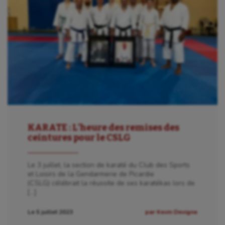
KARATE : L’heure des remises des
ceintures pour le CSLG
Le 3 juillet, la section de karaté du Club des Sports
et Loisirs de la Gendarmerie de Picardie
(CSLG) célébrait la réussite de ses karatékas lors de
[…]
Le 5 juillet 2023
par Kevin Devigne