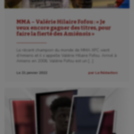
MMA – Valérie Hilaire Fofou : « Je
veux encore gagner des titres, pour
faire la fierté des Amiénois »
Le récent champion du monde de MMA XFC vient
d’Amiens et il s’appelle Valérie Hilaire Fofou. Arrivé à
Amiens en 2006, Valérie Fofou est un […]
Le 21 janvier 2022
par La Rédaction