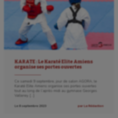
KARATE : Le Karaté Elite Amiens
organise ses portes ouvertes
Ce samedi 9 septembre, jour de salon AGORA, le
Karaté Elite Amiens organise ses portes ouvertes
tout au long de l’après-midi au gymnase Georges
Vallerey. […]
Le 8 septembre 2023
par La Rédaction