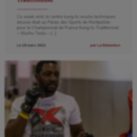
Ce week-end, le centre kung-fu wushu techniques
douces était au Palais des Sports de Montpellier,
pour le Championnat de France Kung-fu Traditionnel
– Wushu Taolu – […]
Le 18 mars 2022
par La Rédaction