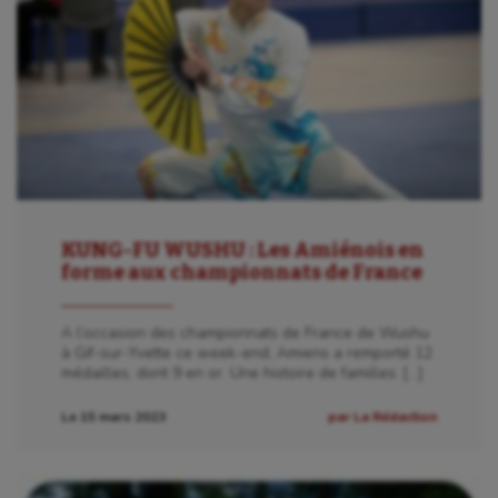
KUNG-FU WUSHU : Les Amiénois en
forme aux championnats de France
A l’occasion des championnats de France de Wushu
à Gif-sur-Yvette ce week-end, Amiens a remporté 12
médailles, dont 9 en or. Une histoire de familles. […]
Le 15 mars 2023
par La Rédaction