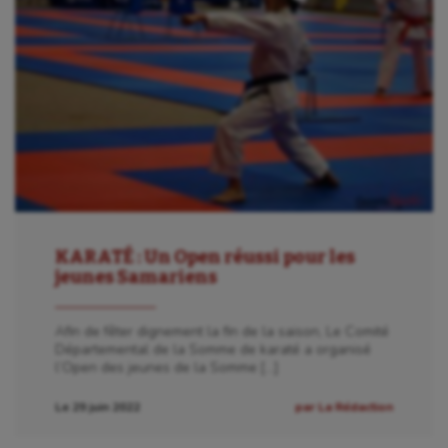
KARATÉ : Un Open réussi pour les
jeunes Samariens
Afin de fêter dignement la fin de la saison, Le Comité
Départemental de la Somme de karaté a organisé
l’Open des jeunes de la Somme […]
Le 29 juin 2022
par La Rédaction