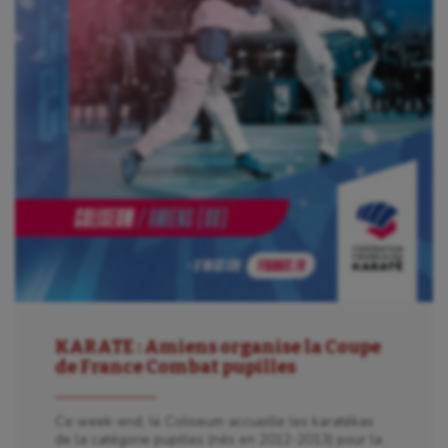
Jeux Olympiques et Paralympiques
Kayak-polo
Korfbal
Longue paume
Moto
Natation
Natation artistique
Omnisports
Outdoor
KARATE : Amiens organise la Coupe
de France Combat pupilles
Paddle
Parkour
Ce week-end, le Coliseum accueille les karatékas
de la catégorie pupilles (nés en 2012-2013) pour la