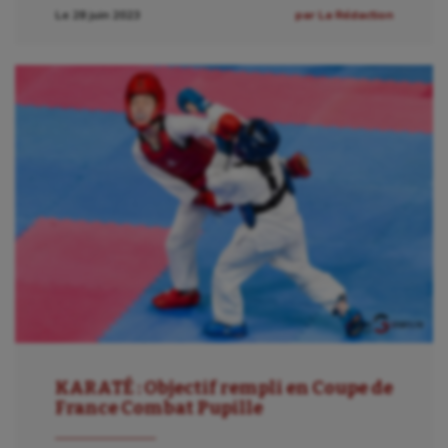
Le 28 juin 2023
par La Rédaction
Billard
Boules lyonnaises
Canoë-kayak
Cerf Volant
Cheerleading
Course à pied
Crossfit
Cyclisme
Danse
KARATÉ : Objectif rempli en Coupe de
Equitation
France Combat Pupille
Escalade