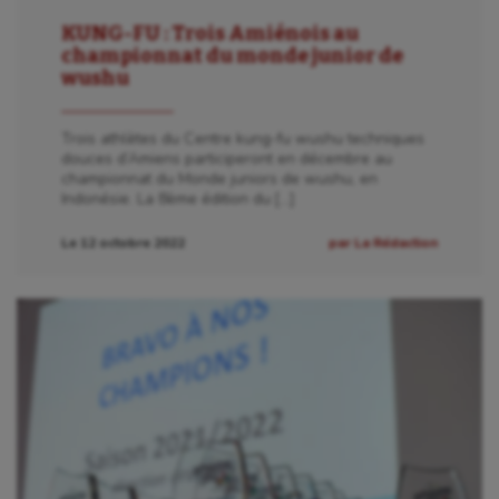
KUNG-FU : Trois Amiénois au
championnat du monde junior de
wushu
Trois athlètes du Centre kung-fu wushu techniques
douces d’Amiens participeront en décembre au
championnat du Monde juniors de wushu, en
Indonésie. La 8ème édition du […]
Le 12 octobre 2022
par La Rédaction