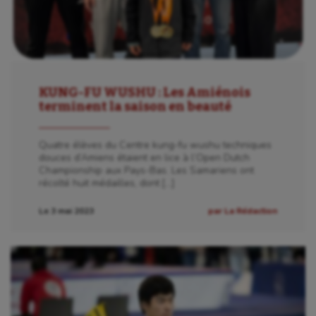
Sport-santé
Tir
Tir à l'arc
Triathlon
KUNG-FU WUSHU : Les Amiénois
terminent la saison en beauté
Ultimate frisbee
UNSS
Quatre élèves du Centre kung-fu wushu techniques
douces d’Amiens étaient en lice à l’Open Dutch
Championship aux Pays-Bas. Les Samariens ont
Voile
récolté huit médailles, dont […]
Wakeboard
Le 3 mai 2023
par La Rédaction
Water-polo