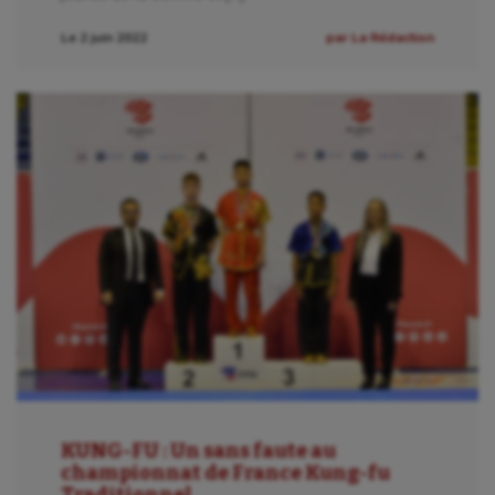
Le 2 juin 2022
par La Rédaction
KUNG-FU : Un sans faute au
championnat de France Kung-fu
Traditionnel