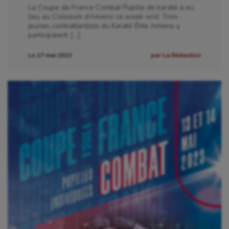
La Coupe de France Combat Pupille de karaté a eu
Escrime
lieu au Coliseum d’Amiens ce week-end. Trois
jeunes combattant(e)s du Karaté Élite Amiens y
Fitness
participaient. […]
Flag football
Le 17 mai 2023
par La Rédaction
Football américain
Futsal
Golf
Gymnastique
Gymnastique rythmique
Haltérophilie
Handisport
Hippisme