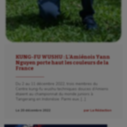
KUNG-FU WUSHU : L’Amiénois Yann
Nguyen porte haut les couleurs de la
France
Du 2 au 11 décembre 2022, trois membres du
Centre kung-fu wushu techniques douces d’Amiens
étaient au championnat du monde juniors à
Tangerang en Indonésie. Parmi eux, […]
Le 20 décembre 2022
par La Rédaction