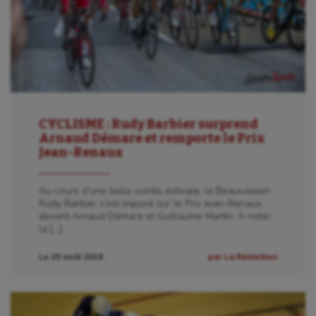
CYCLISME : Rudy Barbier surprend
Arnaud Démare et remporte le Prix
Aéronautique
Jean-Renaux
Athlétisme
Au cours d’une belle soirée estivale, le Beauvaisien
Auto
Rudy Barbier s’est imposé sur le Prix Jean-Renaux
devant Arnaud Démare et Guillaume Martin. À noter
Aviron
la […]
Balle à la main
Le 29 août 2018
par La Rédaction
Ballon au poing
Baseball