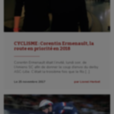
CYCLISME : Corentin Ermenault, la
route en priorité en 2018
Corentin Ermenault était l’invité, lundi soir, de
l’Amiens SC afin de donner le coup d’envoi du derby
ASC-Lille. C’était la troisième fois que le fils […]
Le 25 novembre 2017
par Lionel Herbet