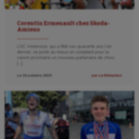
Corentin Ermenault chez Skoda-
Amiens
L’AC Amiénoise, qui a fêté ses quarante ans l’an
dernier, se porte au mieux en comptant pour la
saison prochaine un nouveau partenaire de choix :
[…]
Le 10 octobre 2019
par La Rédaction