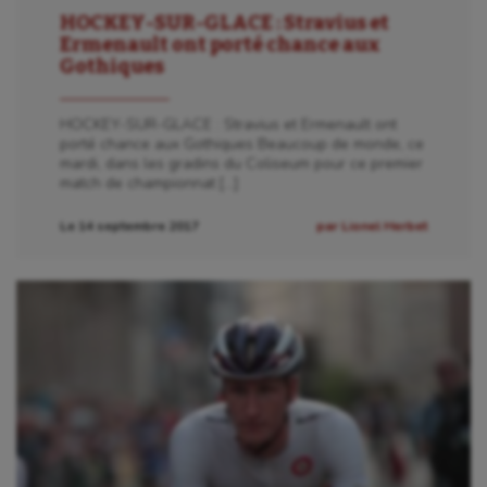
HOCKEY-SUR-GLACE : Stravius et
Ermenault ont porté chance aux
Gothiques
HOCKEY-SUR-GLACE : Stravius et Ermenault ont
porté chance aux Gothiques Beaucoup de monde, ce
mardi, dans les gradins du Coliseum pour ce premier
match de championnat […]
Le 14 septembre 2017
par Lionel Herbet