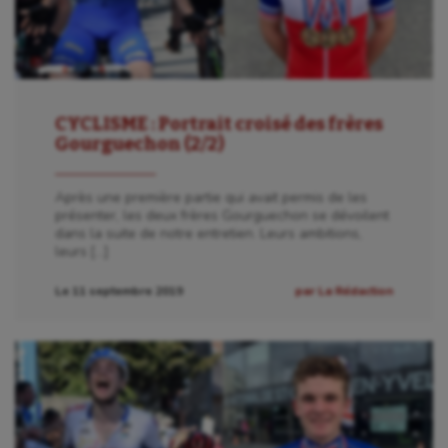
CYCLISME : Portrait croisé des frères
Gourguechon (2/2)
Après une première partie qui avait permis de les
présenter, les deux frères Gourguechon se dévoilent
dans la suite de notre entretien. Leurs ambitions,
leurs […]
Le 11 septembre 2019
par La Rédaction