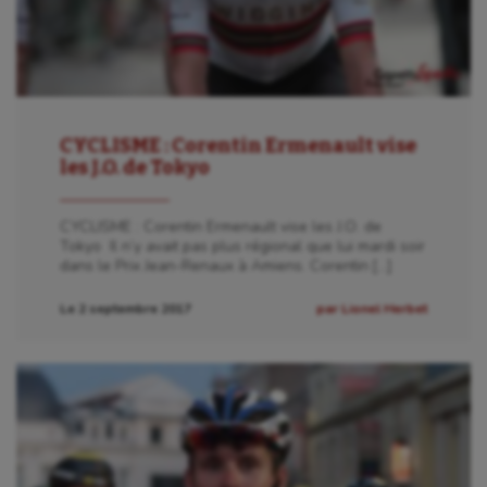
CYCLISME : Corentin Ermenault vise
les J.O. de Tokyo
CYCLISME : Corentin Ermenault vise les J.O. de
Tokyo Il n’y avait pas plus régional que lui mardi soir
dans le Prix Jean-Renaux à Amiens. Corentin […]
Le 2 septembre 2017
par Lionel Herbet