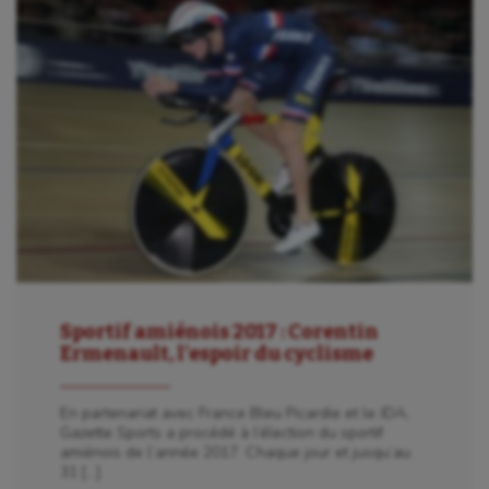
Sportif amiénois 2017 : Corentin
Ermenault, l’espoir du cyclisme
En partenariat avec France Bleu Picardie et le JDA,
Gazette Sports a procédé à l’élection du sportif
amiénois de l’année 2017. Chaque jour et jusqu’au
31 […]