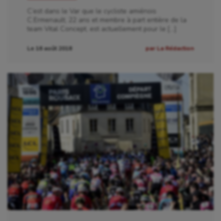
Patinage artistique
C’est dans le Var que le cycliste amiénois
C.Ermenault, 22 ans et membre à part entière de la
Pétanque
team Vital Concept, est actuellement pour le […]
Plongée
Le 16 août 2018
par La Rédaction
Randonnée / Marche
Roller-derby
Sarbacane
Sauvetage sportif
Sport adapté
Sport handicap
Sport santé
Sport-entreprise