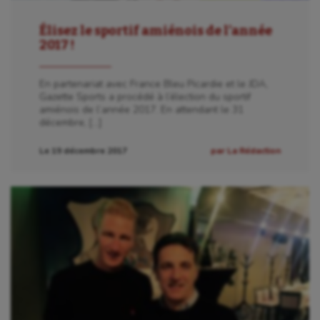
Élisez le sportif amiénois de l’année
2017 !
En partenariat avec France Bleu Picardie et le JDA,
Gazette Sports a procédé à l’élection du sportif
amiénois de l’année 2017. En attendant le 31
décembre, […]
Le 19 décembre 2017
par La Rédaction