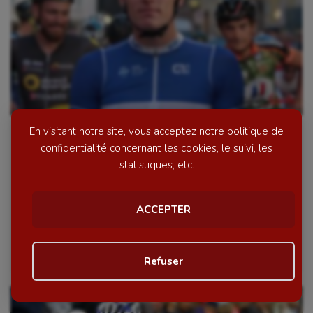
En visitant notre site, vous acceptez notre politique de
CYCLISME : Arnaud Demare, le roi
confidentialité concernant les cookies, le suivi, les
d’Amiens
statistiques, etc.
CYCLISME : Arnaud Demare, le roi d’Amiens Pour
ACCEPTER
certains coureurs qui ont participé, mardi soir, au prix
Jean-Renaux à Amiens, ce critérium était une des […]
Le 30 août 2017
par Lionel Herbet
Refuser
Personnaliser