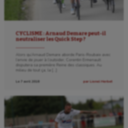
CYCLISME : Arnaud Demare peut-il
neutraliser les Quick Step ?
Alors qu’Arnaud Demare aborde Paris-Roubaix avec
l’envie de jouer à l’outsider, Corentin Ermenault
disputera sa première Reine des classiques. Au
milieu de tout ça, la […]
Le 7 avril 2018
par Lionel Herbet