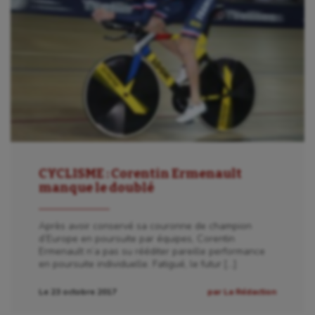
CYCLISME : Corentin Ermenault
manque le doublé
Après avoir conservé sa couronne de champion
d’Europe en poursuite par équipes, Corentin
Ermenault n’a pas su rééditer pareille performance
en poursuite individuelle. Fatigué, le futur […]
Le 23 octobre 2017
par La Rédaction