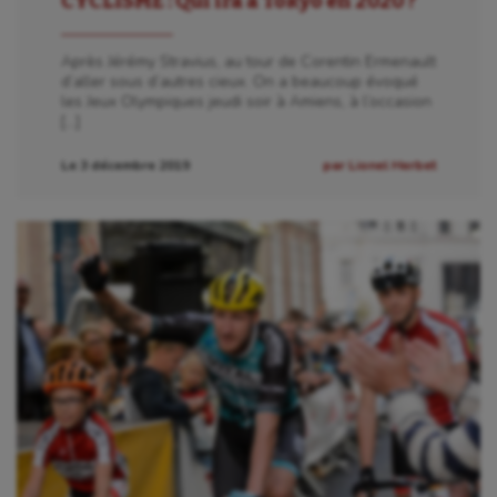
CYCLISME : Qui ira à Tokyo en 2020 ?
Après Jérémy Stravius, au tour de Corentin Ermenault
d’aller sous d’autres cieux. On a beaucoup évoqué
les Jeux Olympiques jeudi soir à Amiens, à l’occasion
[…]
Le 3 décembre 2019
par Lionel Herbet