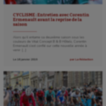
CYCLISME : Entretien avec Corentin
Ermenault avant la reprise de la
saison
Alors qu’il entame sa deuxième saison sous les
couleurs de Vital Concept B & B Hôtels, Corentin
Ermenault s’est confié sur cette nouvelle année à
venir. […]
Le 16 janvier 2019
par La Rédaction