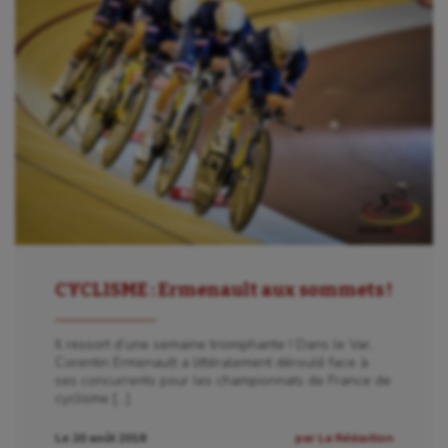
Billard
Boules lyonnaises
Canoë-kayak
Cerf Volant
Cheerleading
Course à pied
Crossfit
CYCLISME : Ermenault aux sommets !
Cyclisme
Il ressort d’une semaine triomphante ! Dans le Var,
Danse
Corentin Ermenault a littéralement déroulé face à
ses concurrents pour les championnats de France de
Equitation
cyclisme […]
Escalade
Le 20 août 2018
par La Rédaction