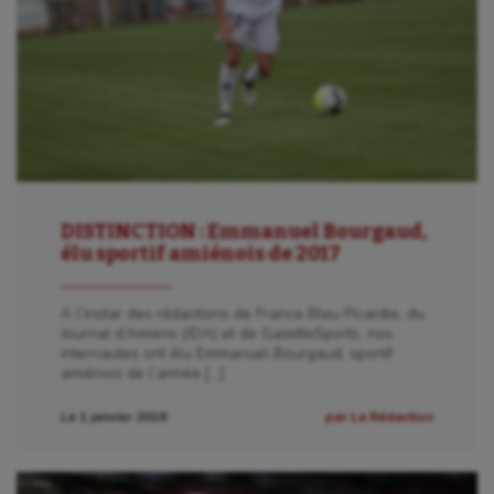
DISTINCTION : Emmanuel Bourgaud,
élu sportif amiénois de 2017
A l’instar des rédactions de France Bleu Picardie, du
Journal d’Amiens (JDA) et de GazetteSports, nos
internautes ont élu Emmanuel Bourgaud, sportif
amiénois de l’année […]
Le 1 janvier 2018
par La Rédaction