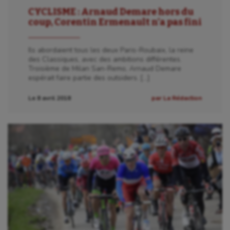
Sport-santé
CYCLISME : Arnaud Demare hors du
coup, Corentin Ermenault n’a pas fini
Tir
Tir à l'arc
Ils abordaient tous les deux Paris-Roubaix, la reine
des Classiques, avec des ambitions différentes.
Triathlon
Troisième de Milan San-Remo, Arnaud Demare
espérait faire partie des outsiders. […]
Ultimate frisbee
Le 8 avril 2018
par La Rédaction
UNSS
Voile
Wakeboard
Water-polo