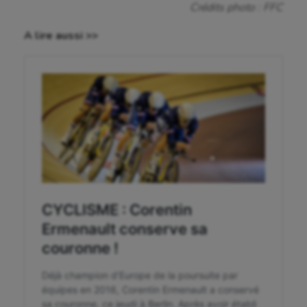
Crédits photo : FFC
Crossfit
A lire aussi >>
Cyclisme
Danse
Equitation
Escalade
Escrime
Fitness
Flag football
Football américain
Futsal
Golf