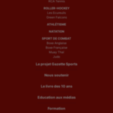
RCA Tennis
ROLLER-HOCKEY
Les Ecureuils
Green Falcons
ATHLÉTISME
NATATION
SPORT DE COMBAT
Boxe Anglaise
Boxe Française
Muay Thaï
Judo
Le projet Gazette Sports
Nous soutenir
Le livre des 10 ans
Education aux médias
Formation