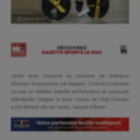
Ⓒ Gazette Sports
Après avoir conservé sa couronne de champion
d’Europe en poursuite par équipes, Corentin Ermenault
n’a pas su rééditer pareille performance en poursuite
individuelle. Fatigué, le futur coureur de Vital Concept
a été éliminé dès les séries, samedi à Berlin.
Aéronautique
Athlétisme