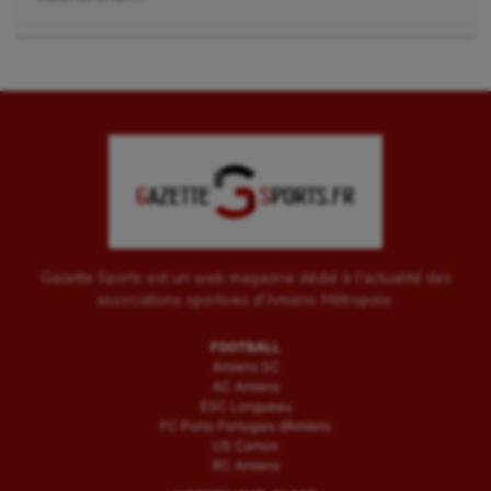
Wakeboard
Water-polo
Gazette Sports est un web magazine dédié à l'actualité des
associations sportives d'Amiens Métropole.
FOOTBALL
Amiens SC
AC Amiens
ESC Longueau
FC Porto Portugais d’Amiens
US Camon
RC Amiens