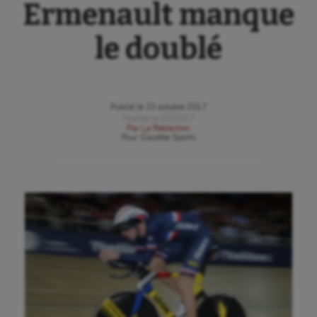
Ermenault manque
le doublé
Publié le
23 octobre 2017
Modifié le
23/10/17
Par
La Rédaction
Pour
Gazette Sports