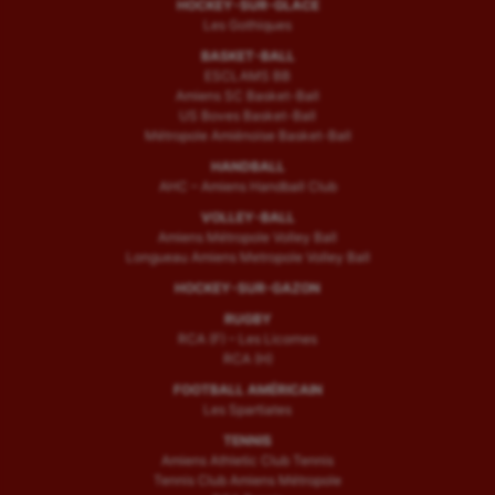
HOCKEY-SUR-GLACE
Les Gothiques
BASKET-BALL
ESCLAMS BB
Amiens SC Basket-Ball
US Boves Basket-Ball
Métropole Amiénoise Basket-Ball
HANDBALL
AHC – Amiens Handball Club
VOLLEY-BALL
Amiens Métropole Volley Ball
Longueau Amiens Metropole Volley Ball
HOCKEY-SUR-GAZON
RUGBY
RCA (F) – Les Licornes
RCA (H)
FOOTBALL AMÉRICAIN
Les Spartiates
TENNIS
Amiens Athletic Club Tennis
Tennis Club Amiens Métropole