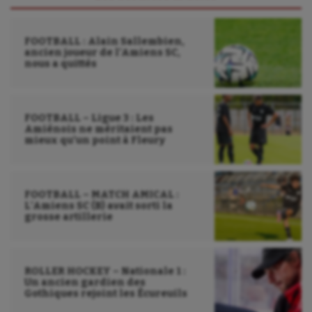
FOOTBALL : Alain Sallembien,
ancien joueur de l’Amiens SC,
nous a quittés
FOOTBALL – Ligue 3 : Les
Amiénois ne méritaient pas
mieux qu’un point à Fleury
FOOTBALL – MATCH AMICAL :
L’Amiens SC (B) avait sorti la
grosse artillerie
ROLLER HOCKEY – Nationale 1 :
Un ancien gardien des
Gothiques rejoint les Écureuils