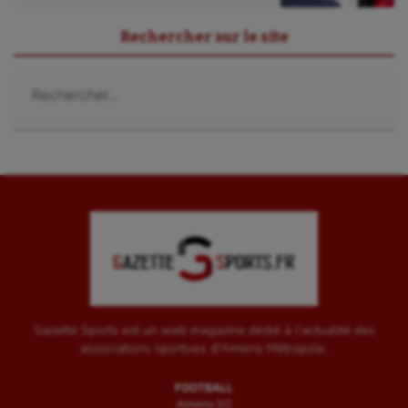
Rechercher sur le site
Rechercher :
Gazette Sports est un web magazine dédié à l'actualité des
associations sportives d'Amiens Métropole.
FOOTBALL
Amiens SC