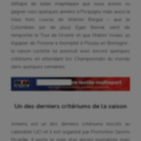
d’étape de Julian Alaphilippe que nous avions vu
gagner voici quelques années à Picquigny mais aussi la
mise hors course de Warren Barguil – que le
Colombien (un de plus) Egan Bernal vient de
remporter le Tour de l’Avenir et que l’Italien Viviani, un
équipier de Froome a triomphé à Plouay en Bretagne ;
la saison cycliste se poursuit avec encore quelques
critériums en attendant les Championnats du monde
dans quelques semaines.
Un des derniers critériums de la saison
Amiens est un des derniers critériums inscrits au
calendrier UCI et il est organisé par Promotion Sports
Picardie. Il porte le nom d’un ancien journaliste mais