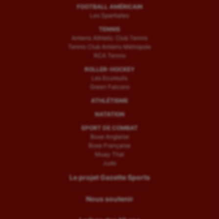
FOOTBALL AMÉRICAIN
Les Spartiates
TENNIS
Amiens Athletic Club Tennis
Tennis Club Amiens Métropole
RCA Tennis
ROLLER-HOCKEY
Les Ecureuils
Green Falcons
ATHLÉTISME
NATATION
SPORT DE COMBAT
Boxe Anglaise
Boxe Française
Muay Thaï
Judo
Le projet Gazette Sports
Nous soutenir