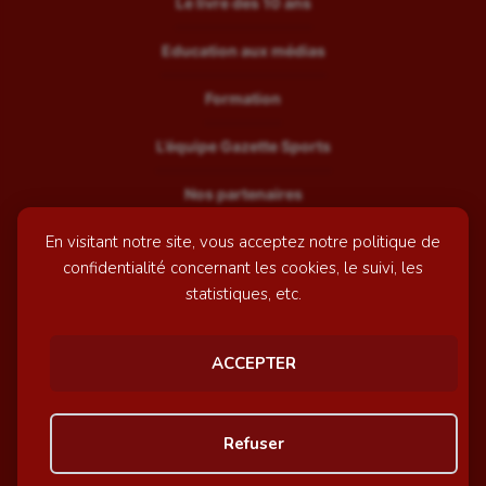
Le livre des 10 ans
Education aux médias
Formation
L’équipe Gazette Sports
Nos partenaires
En visitant notre site, vous acceptez notre politique de
Recrutement
confidentialité concernant les cookies, le suivi, les
Mentions légales
statistiques, etc.
Contactez-nous
ACCEPTER
© GazetteSports - 2026 | Site internet réalisé par
l'agence
Refuser
Awelty
Personnaliser