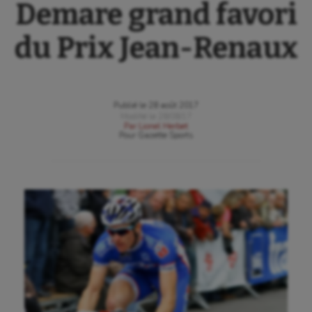
Demare grand favori
du Prix Jean-Renaux
Publié le
28 août 2017
Modifié le
28/08/17
Par
Lionel Herbet
Pour
Gazette Sports