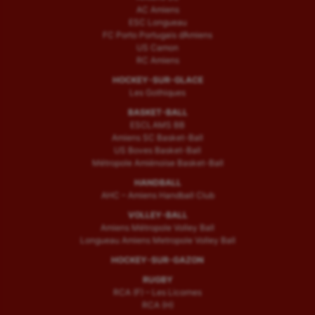
AC Amiens
ESC Longueau
FC Porto Portugais d’Amiens
US Camon
RC Amiens
HOCKEY-SUR-GLACE
Les Gothiques
BASKET-BALL
ESCLAMS BB
Amiens SC Basket-Ball
US Boves Basket-Ball
Métropole Amiénoise Basket-Ball
HANDBALL
AHC – Amiens Handball Club
VOLLEY-BALL
Amiens Métropole Volley Ball
Longueau Amiens Metropole Volley Ball
HOCKEY-SUR-GAZON
RUGBY
RCA (F) – Les Licornes
RCA (H)