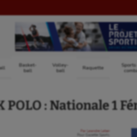
Basket-
Volley-
Sports
ll
Raquette
ball
ball
comb
POLO : Nationale 1 F
Par
Leandre Leber
Pour
Gazette Sports