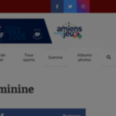
 de
Tous
Albums
Somme
at
sports
photos
éminine