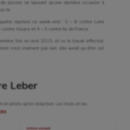
 de piscine, ne laissant qu’une dernière occasion à
n tir.
 quatre reprises ce week-end : 0 – 8 contre Loire
 contre Alsace et 4 – 5 contre Ile de France.
mière fois en avril 2015, et vu le travail effectué,
ire n’est vraiment pas loin, elle aurait pu être cet
re Leber
nt en photo qu'en rédaction. Les mots et les
cles
Article suivant