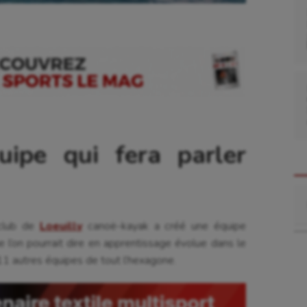
uipe qui fera parler
Re
 club de
Loeuilly
canoë-kayak a créé une équipe
 l’on pourrait dire en apprentissage évolue dans le
1 autres équipes de tout l’hexagone.