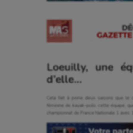
Loeuilly, une éq
d’elle…
Cela fait à peine deux saisons que le
féminine de kayak-polo, cette équipe, que
championnat de France Nationale 1 avec 1