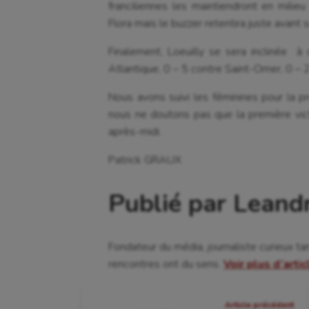
franciliennes les maintiendront en milieu
Flora mais le buzzer retentira juste avant so
Finalement, Loeuilly se sera inclinée à
Atlantique, 0 – 5 contre Saint-Omer, 0 – 2
Nous avons suivi les féminines pour la pre
nous ne doutons pas que la première victo
après-midi.
Patrick GRAUX
Publié par Leand
Fondateur du média, journaliste curieux ta
rencontres ont du sens.
Voir plus d’arti
Navigation
Article précédent