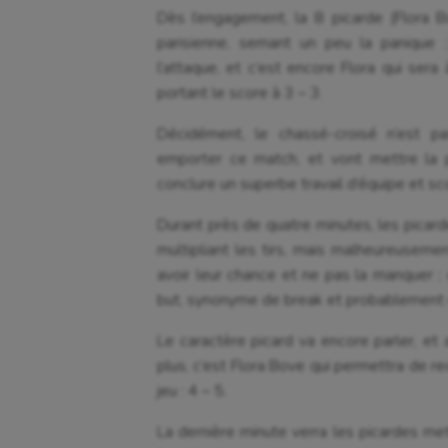
Cyclisme
Jeux
Dès l’engagement, la 8 picarde (Flora 
parisienne, semant un peu la panique 
l’attaque, et c’est encore Flora qui ser
portant le score à 3 – 3.
Décidément, le chassé-croisé n’est pa
emporter ce match, et vont mettre la p
conclure un superbe travail d’équipe et sc
Durant près de quatre minutes, les picard
multipliant les tirs, mais malheureusemen
avoir leur chance et ne pas la manquer ;
but, synonyme de break et probablement d
Le caractère picard va encore parler, et 
plus, c’est Flora Bove qui permettra de re
jeu : 4 – 5.
La dernière minute verra les picardes mett