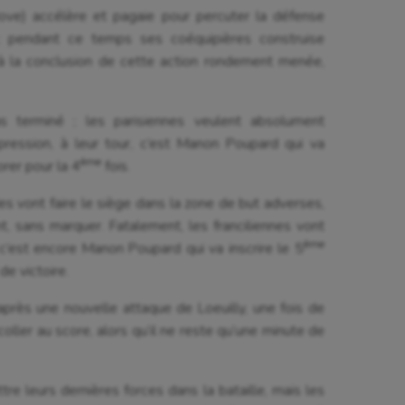
 Olympiques et Paralympiques
Roller-derby
Bove) accélère et pagaie pour percuter la défense
; pendant ce temps ses coéquipières construise
a à la conclusion de cette action rondement menée,
s terminé ; les parisiennes veulent absolument
ression, à leur tour, c’est Manon Poupard qui va
ème
orer pour la 4
fois.
es vont faire le siège dans la zone de but adverses,
t, sans marquer. Fatalement, les franciliennes vont
ème
 c’est encore Manon Poupard qui va inscrire le 5
e victoire.
après une nouvelle attaque de Loeuilly, une fois de
coller au score, alors qu’il ne reste qu’une minute de
re leurs dernières forces dans la bataille, mais les