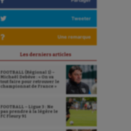
Partager
Tweeter
Une remarque
Les derniers articles
FOOTBALL (Régional 1) –
Michaël Debève : « On va
tout faire pour retrouver le
championnat de France »
FOOTBALL – Ligue 3 : Ne
pas prendre à la légère le
FC Fleury 91