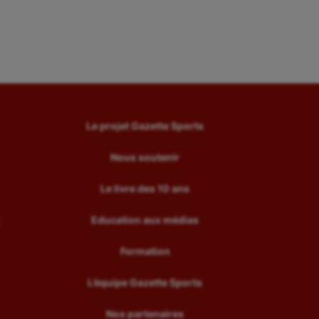
Le projet Gazette Sports
Nous soutenir
Le livre des 10 ans
Education aux médias
Formation
L’équipe Gazette Sports
Nos partenaires