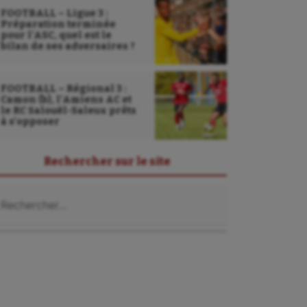
FOOTBALL – Ligue 3 :
Préparation terminée
pour l’ASC, quel est le
bilan de ses adversaires ?
FOOTBALL – Régional 3 :
Camon (b), l’Amiens AC et
le RC Salouël-Saleux prêts
à s’opposer
Rechercher sur le site
chercher :