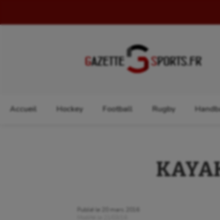
Rechercher :
Accueil
Hockey
Football
Rugby
Handba
KAYAK 
Publié le
20 mars 2016
Modifié le
21/03/16