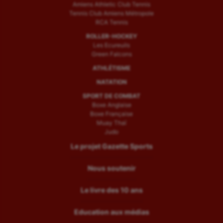
Amiens Athletic Club Tennis
Tennis Club Amiens Métropole
RCA Tennis
ROLLER-HOCKEY
Les Ecureuils
Green Falcons
ATHLÉTISME
NATATION
SPORT DE COMBAT
Boxe Anglaise
Boxe Française
Muay Thaï
Judo
Le projet Gazette Sports
Nous soutenir
Le livre des 10 ans
Education aux médias