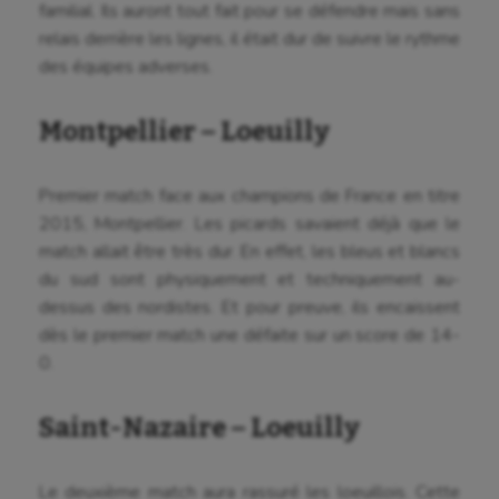
familial. Ils auront tout fait pour se défendre mais sans
relais derrière les lignes, il était dur de suivre le rythme
des équipes adverses.
Montpellier – Loeuilly
Premier match face aux champions de France en titre
2015, Montpellier. Les picards savaient déjà que le
match allait être très dur. En effet, les bleus et blancs
du sud sont physiquement et techniquement au-
dessus des nordistes. Et pour preuve, ils encaissent
dès le premier match une défaite sur un score de 14-
0.
Saint-Nazaire – Loeuilly
Le deuxième match aura rassuré les loeuillois. Cette