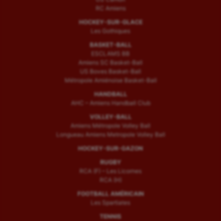
RC Amiens
HOCKEY-SUR-GLACE
Les Gothiques
BASKET-BALL
ESCLAMS BB
Amiens SC Basket-Ball
US Boves Basket-Ball
Métropole Amiénoise Basket-Ball
HANDBALL
AHC – Amiens Handball Club
VOLLEY-BALL
Amiens Métropole Volley Ball
Longueau Amiens Metropole Volley Ball
HOCKEY-SUR-GAZON
RUGBY
RCA (F) – Les Licornes
RCA (H)
FOOTBALL AMÉRICAIN
Les Spartiates
TENNIS