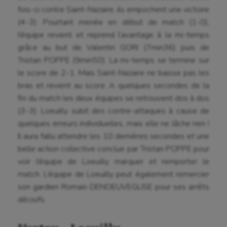
fois-ci contre Saint-Nazaire, ils empochent une victoire
(4-3). Pourtant menée en début de match (1-0),
l’équipe revient et reprend l’avantage à la mi-temps
grâce au but de Valentin GORI (7min36) puis de
Tristan POPPE (9min50). La mi-temps se termine sur
le score de 2-1. Mais Saint-Nazaire ne baisse pas les
bras et revient au score. A quelques secondes de la
Aéronautique
fin du match les deux équipes se retrouvent dos à dos
(3-3). Loeuilly subit des contre-attaques à cause de
Athlétisme
quelques erreurs individuelles, mais elle ne lâche rien !
Il aura fallu attendre les 10 dernières secondes et une
Auto
belle action collective conclue par Tristan POPPE pour
Aviron
voir l’équipe de Loeuilly marquer et remporter le
match. L’équipe de Loeuilly peut également remercier
Balle à la main
son gardien Romain DENOEUVEGLISE pour ses arrêts
Ballon au poing
décisifs.
Baseball