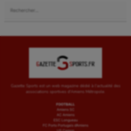
Rechercher :
Gazette Sports est un web magazine dédié à l'actualité des
associations sportives d'Amiens Métropole.
FOOTBALL
Amiens SC
AC Amiens
ESC Longueau
FC Porto Portugais d’Amiens
US Camon