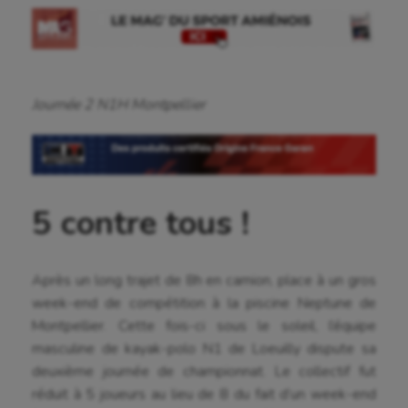
Journée 2 N1H Montpellier
5 contre tous !
Après un long trajet de 8h en camion, place à un gros
week-end de compétition à la piscine Neptune de
Montpellier. Cette fois-ci sous le soleil, l’équipe
masculine de kayak-polo N1 de Loeuilly dispute sa
deuxième journée de championnat. Le collectif fut
réduit à 5 joueurs au lieu de 8 du fait d’un week-end