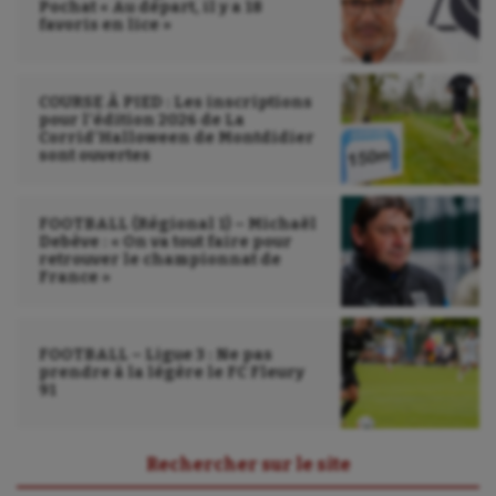
Pochat « Au départ, il y a 18
favoris en lice »
COURSE À PIED : Les inscriptions
pour l’édition 2026 de La
Corrid’Halloween de Montdidier
sont ouvertes
FOOTBALL (Régional 1) – Michaël
Debève : « On va tout faire pour
retrouver le championnat de
France »
FOOTBALL – Ligue 3 : Ne pas
prendre à la légère le FC Fleury
91
Rechercher sur le site