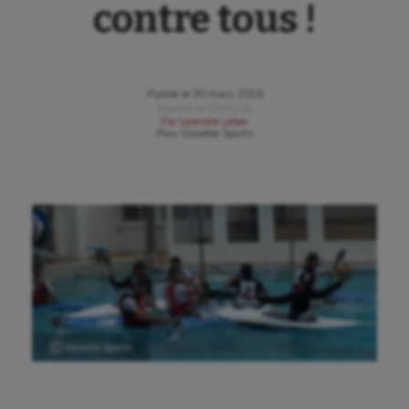
contre tous !
Publié le
30 mars 2016
Modifié le
30/03/16
Par
Leandre Leber
Pour
Gazette Sports
Ⓒ Gazette Sports