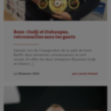
Boxe : Oudji et Duhaupas,
retrouvailles sans les gants
Samedi, lors de l’inauguration de la salle de boxe
BoxFit, deux anciennes connaissances se sont
revues. En effet, les deux champions Bouziane Oudji
et Johann […]
Le 28 janvier 2019
par Lionel Herbet