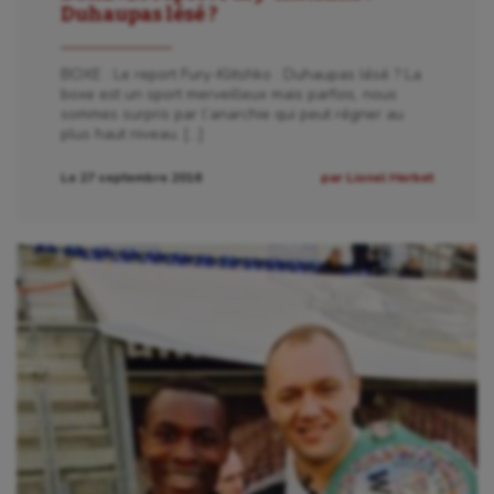
Omnisports
Duhaupas lésé ?
Outdoor
BOXE : Le report Fury-Klitshko : Duhaupas lésé ? La
boxe est un sport merveilleux mais parfois, nous
Paddle
sommes surpris par l’anarchie qui peut régner au
plus haut niveau. […]
Parkour
Le 27 septembre 2016
par Lionel Herbet
Patinage artistique
Pétanque
Plongée
Randonnée / Marche
Roller-derby
Sarbacane
Sauvetage sportif