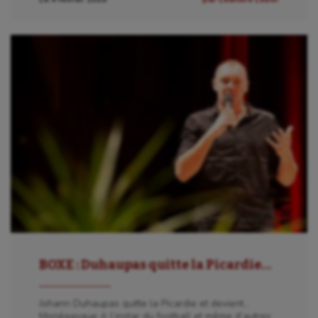
BOXE : Duhaupas quitte la Picardie…
Johann Duhaupas quitte la Picardie et devient…
Monégasque A l’instar du football et même d’autres