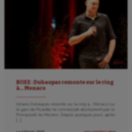
BOXE : Duhaupas remonte sur le ring
à… Monaco
Johann Duhaupas remonte sur le ring à… Monaco Lui
le gars de Picardie ne connaissait absolument pas la
Principauté de Monaco. Depuis quelques jours, après
[…]
Le 4 février 2016
par Leandre Leber