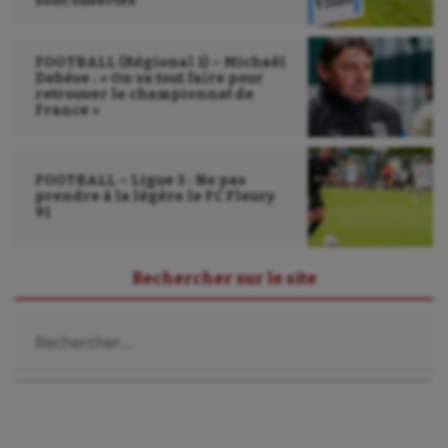
sont ouvertes
FOOTBALL (Régional 1) – Michaël
Debève : « On va tout faire pour
retrouver le championnat de
France »
FOOTBALL – Ligue 3 : Ne pas
prendre à la légère le FC Fleury
91
Rechercher sur le site
Rechercher :