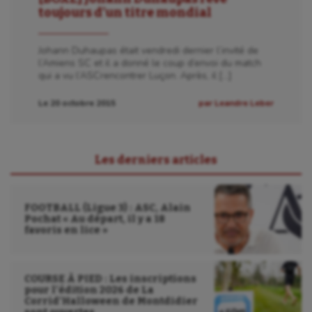
toujours d’un titre mondial
Johann Duhaupas était vendredi dernier l’invité de
l’Amiens SC et il a donné le coup d’envoi du match
qui a vu l’ASCrencontrer Luçon. Après, il […]
Le 20 octobre 2015
par Leandre Leber
Les derniers articles
FOOTBALL (Ligue 3) : ASC, Alain
Pochat « Au départ, il y a 18
favoris en lice »
COURSE À PIED : Les inscriptions
pour l’édition 2026 de La
Corrid’Halloween de Montdidier