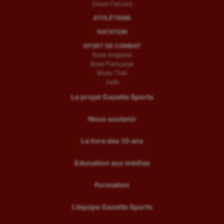
Green Falcons
ATHLÉTISME
NATATION
SPORT DE COMBAT
Boxe Anglaise
Boxe Française
Muay Thaï
Judo
Le projet Gazette Sports
Nous soutenir
Le livre des 10 ans
Education aux médias
Formation
L’équipe Gazette Sports