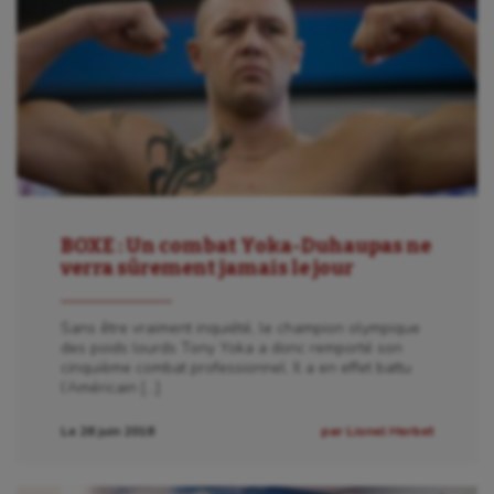
BOXE : Un combat Yoka-Duhaupas ne
verra sûrement jamais le jour
Sans être vraiment inquiété, le champion olympique
des poids lourds Tony Yoka a donc remporté son
cinquième combat professionnel. Il a en effet battu
l’Américain […]
Le 26 juin 2018
par Lionel Herbet