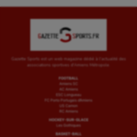
Gazette Sports est un web magazine dédié à l'actualité des
associations sportives d'Amiens Métropole.
FOOTBALL
Amiens SC
AC Amiens
ESC Longueau
FC Porto Portugais d’Amiens
US Camon
RC Amiens
HOCKEY-SUR-GLACE
Les Gothiques
BASKET-BALL