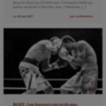
Boxe En direct du SCHAM avec Christophe Moitié qui
partira vendredi à Marseille avec 2 féminines, […]
Le 26 mai 2017
par La Rédaction
Aéronautique
Athlétisme
Auto
BOXE : Les boxeurs picards pas