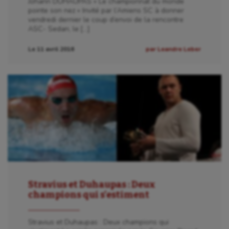
Johann DUHAUPAS « Le championnat du monde
pointe son nez » Invité par l’Amiens SC à donner
Water-polo
vendredi dernier le coup d’envoi de la rencontre
ASC- Sedan, le […]
Le 11 avril 2016
par Leandre Leber
Stravius et Duhaupas : Deux
champions qui s’estiment
Stravius et Duhaupas : Deux champions qui