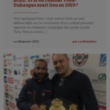
BOXE : Et si un combat Yoka-
Duhaupas avait lieu en 2019 ?
Voici quelques mois, nous avions émis un avis
défavorable sur la conclusion d’un combat pouvant
opposer le champion olympique des poids lourds
Tony Yoka à notre […]
Le 28 janvier 2019
par La Rédaction