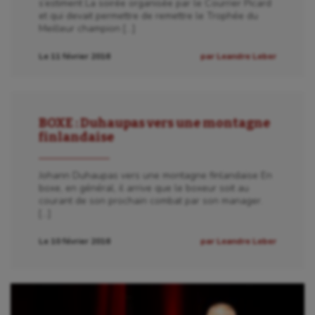
s’estiment La soirée organisée par le Courrier Picard
et qui devait permettre de remettre le Trophée du
Meilleur champion […]
Le 11 février 2016
par Leandre Leber
BOXE : Duhaupas vers une montagne
finlandaise
Johann Duhaupas vers une montagne finlandaise En
boxe, en général, il arrive que le boxeur soit au
courant de son prochain combat par son manager.
[…]
Le 10 février 2016
par Leandre Leber