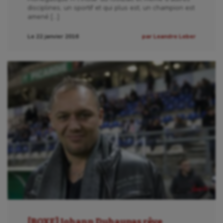
disciplines, un sportif et qui plus est, un champion est
amené […]
Le 22 janvier 2016
par Leandre Leber
[BOXE] Johann Duhaupas rêve