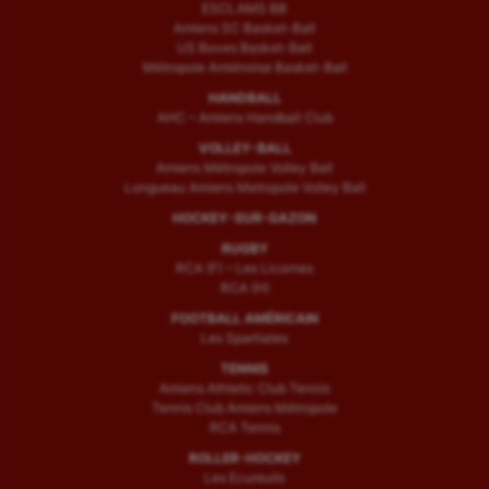
ESCLAMS BB
Amiens SC Basket-Ball
US Boves Basket-Ball
Métropole Amiénoise Basket-Ball
HANDBALL
AHC – Amiens Handball Club
VOLLEY-BALL
Amiens Métropole Volley Ball
Longueau Amiens Metropole Volley Ball
HOCKEY-SUR-GAZON
RUGBY
RCA (F) – Les Licornes
RCA (H)
FOOTBALL AMÉRICAIN
Les Spartiates
TENNIS
Amiens Athletic Club Tennis
Tennis Club Amiens Métropole
RCA Tennis
ROLLER-HOCKEY
Les Ecureuils