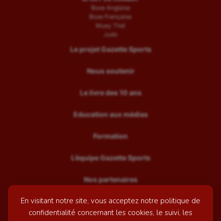
Boxe Anglaise
Boxe Française
Muay Thaï
Judo
Le projet Gazette Sports
Nous soutenir
Le livre des 10 ans
Education aux médias
Formation
L’équipe Gazette Sports
Nos partenaires
En visitant notre site, vous acceptez notre politique de
Recrutement
confidentialité concernant les cookies, le suivi, les