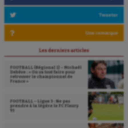
Triathlon
Ultimate frisbee
Tweeter
UNSS
Une remarque
Voile
Wakeboard
Les derniers articles
Water-polo
FOOTBALL (Régional 1) – Michaël
Debève : « On va tout faire pour
retrouver le championnat de
France »
FOOTBALL – Ligue 3 : Ne pas
prendre à la légère le FC Fleury
91