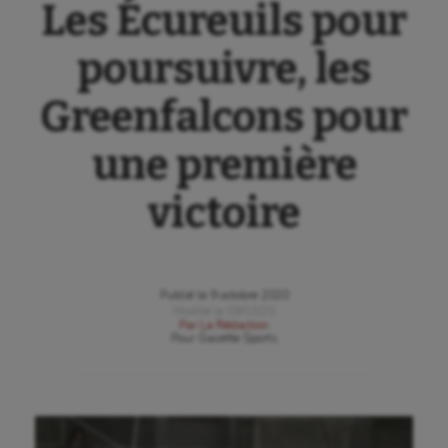
Les Écureuils pour
poursuivre, les
Greenfalcons pour
une première
victoire
Publié le
9 octobre 2020
Modifié le
09/10/20
Par
La Rédaction
Pour
Gazette Sports