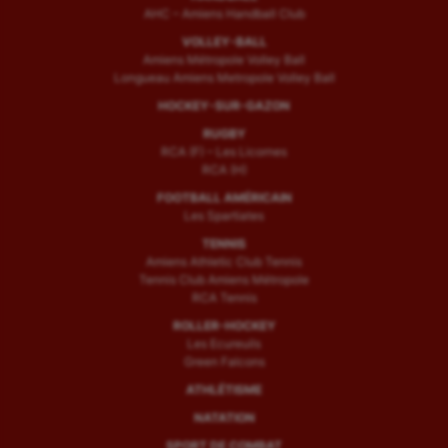
AHC – Amiens Handball Club
VOLLEY-BALL
Amiens Métropole Volley Ball
Longueau Amiens Metropole Volley Ball
HOCKEY-SUR-GAZON
RUGBY
RCA (F) – Les Licornes
RCA (H)
FOOTBALL AMÉRICAIN
Les Spartiates
TENNIS
Amiens Athletic Club Tennis
Tennis Club Amiens Métropole
RCA Tennis
ROLLER-HOCKEY
Les Ecureuils
Green Falcons
ATHLÉTISME
NATATION
SPORT DE COMBAT