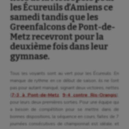
les Écureuils d’Amiens ce
samedi tandis que les
Greenfalcons de Pont-de-
Metz recevront pour la
deuxième fois dans leur
gymnase.
Tous les voyants sont au vert pour les Écureuils. En
manque de rythme en ce début de saison, ils ne l’ont
pas pour autant manqué, signant deux victoires, nettes
(
7-3 à Pont-de-Metz
,
9-4 contre Ris-Orangis
),
pour leurs deux premières sorties. Pour une équipe qui
a besoin de compétition pour se mettre dans de
bonnes dispositions, la séquence en cours, faites de 7
journées consécutives de championnat est idéale, et