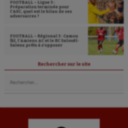
FOOTBALL – Ligue 3 :
Préparation terminée pour
l’ASC, quel est le bilan de ses
adversaires ?
FOOTBALL – Régional 3 : Camon
(b), l’Amiens AC et le RC Salouël-
Saleux prêts à s’opposer
Rechercher sur le site
Rechercher :