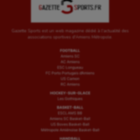
Gazette Sports est un web magazine dédié à l'actualité des
associations sportives d'Amiens Métropole.
FOOTBALL
Amiens SC
AC Amiens
ESC Longueau
FC Porto Portugais d’Amiens
US Camon
RC Amiens
HOCKEY-SUR-GLACE
Les Gothiques
BASKET-BALL
ESCLAMS BB
Amiens SC Basket-Ball
US Boves Basket-Ball
Métropole Amiénoise Basket-Ball
HANDBALL