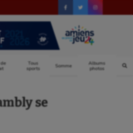
 de
Tous
Albums
Somme
at
sports
photos
ambly se