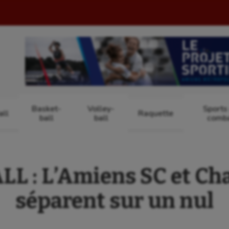
Basket-
Volley-
Sports
ll
Raquette
ball
ball
comb
L : L’Amiens SC et Ch
séparent sur un nul