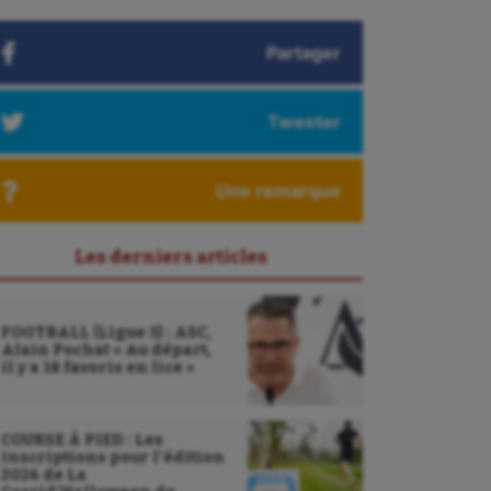
Partager
Tweeter
Une remarque
Les derniers articles
FOOTBALL (Ligue 3) : ASC,
Alain Pochat « Au départ,
il y a 18 favoris en lice »
COURSE À PIED : Les
inscriptions pour l’édition
2026 de La