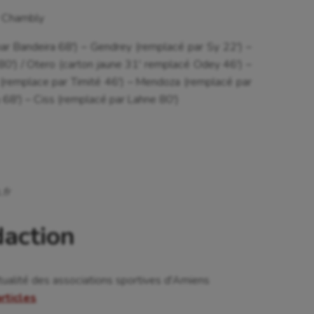
r Chambly
ar Bandeira 68′) – Gendrey (remplacé par Sy 22′) –
′) / Otero (carton jaune 31′ remplacé Odey 46′) –
 (remplace par Timité 46′) – Mendoza (remplacé par
68′) – Ciss (remplacé par Lahne 80′)
fr
daction
tualité des associations sportives d'Amiens
articles