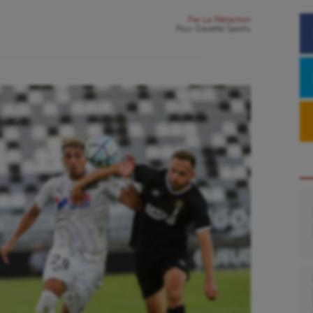
Par
La Rédaction
Pour
Gazette Sports