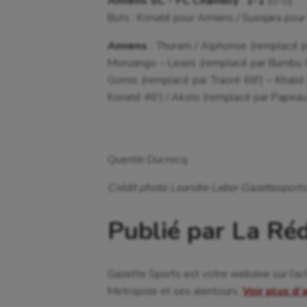
Amiens SC
–
FC Chambly
:
1-1
(0-0)
Buts : Konaté pour Amiens / Susnjara pou
Amiens
: Thuram / Alphonse (remplacé p
Monzango – Lewis (remplacé par Bumbu 80
Gomis (remplacé par Traoré 68′) – Khalid
Konaté 46′) / Akolo (remplacé par Papeau 
Quentin Ducrocq
Crédit photo Leandre Leber Gazettesports.
Publié par La Ré
Gazette Sports est votre webzine sur l'ac
Metropole et ses alentours.
Voir plus d’