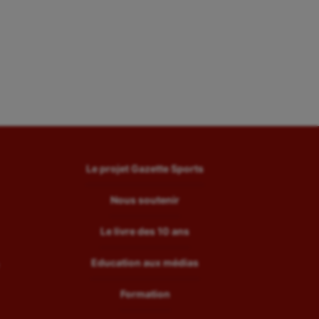
Le projet Gazette Sports
Nous soutenir
Le livre des 10 ans
Education aux médias
Formation