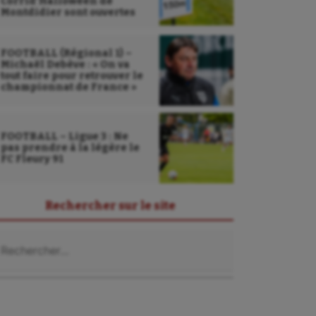
Corrid’Halloween de
Montdidier sont ouvertes
FOOTBALL (Régional 1) –
Michaël Debève : « On va
tout faire pour retrouver le
championnat de France »
FOOTBALL – Ligue 3 : Ne
pas prendre à la légère le
FC Fleury 91
Rechercher sur le site
chercher :