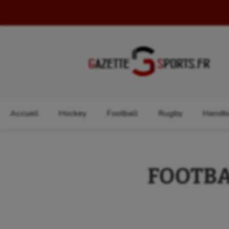
Rechercher :
Accueil
Hockey
Football
Rugby
Handba
FOOTBAL