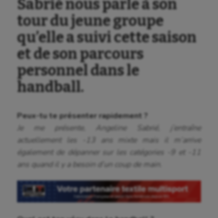
Sabrié nous parle à son
tour du jeune groupe
qu’elle a suivi cette saison
et de son parcours
personnel dans le
handball.
Peux-tu te présenter rapidement ?
Je me présente, Angeline Sabrié, j’entraîne
actuellement les -13 ans mixte mais il m’arrive
également de dépanner sur les catégories -9 et -11
ans quand il y a besoin d’un coup de main.