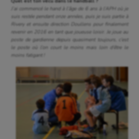
Quel est ton vécu dans le handball ?
J’ai commencé le hand à l’âge de 6 ans à l’APH où je
suis restée pendant onze années, puis je suis partie à
Rivery et ensuite direction Doullens pour finalement
revenir en 2016 en tant que joueuse loisir. Je joue au
poste de gardienne depuis quasiment toujours, c’est
le poste où l’on court le moins mais loin d’être le
moins fatigant !