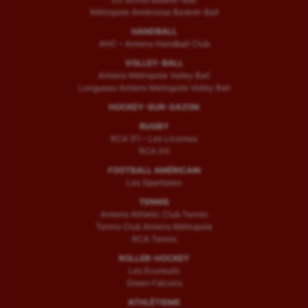
Métropole Amiénoise Basket-Ball
HANDBALL
AHC – Amiens Handball Club
VOLLEY-BALL
Amiens Métropole Volley Ball
Longueau Amiens Metropole Volley Ball
HOCKEY-SUR-GAZON
RUGBY
RCA (F) – Les Licornes
RCA (H)
FOOTBALL AMÉRICAIN
Les Spartiates
TENNIS
Amiens Athletic Club Tennis
Tennis Club Amiens Métropole
RCA Tennis
ROLLER-HOCKEY
Les Ecureuils
Green Falcons
ATHLÉTISME