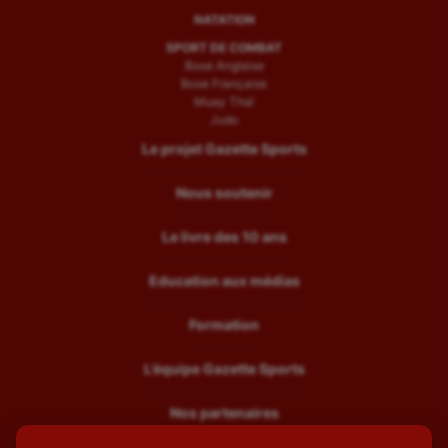
NATATION
SPORT DE COMBAT
Boxe Anglaise
Boxe Française
Muay Thaï
Judo
Le projet Gazette Sports
Nous soutenir
Le livre des 10 ans
Education aux médias
Formation
L’équipe Gazette Sports
Nos partenaires