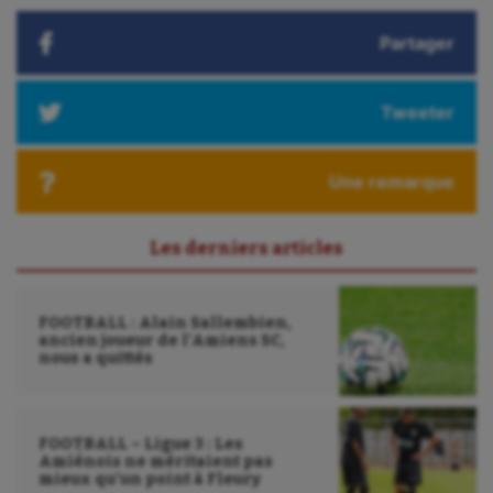
Partager
Tweeter
Une remarque
Les derniers articles
FOOTBALL : Alain Sallembien,
ancien joueur de l’Amiens SC,
nous a quittés
FOOTBALL – Ligue 3 : Les
Amiénois ne méritaient pas
mieux qu’un point à Fleury