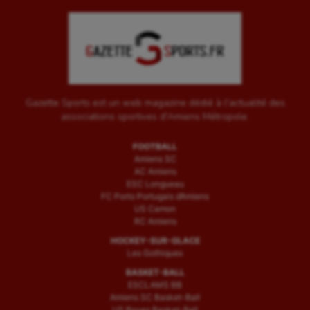
Gazette Sports est un web magazine dédié à l'actualité des
associations sportives d'Amiens Métropole.
FOOTBALL
Amiens SC
AC Amiens
ESC Longueau
FC Porto Portugais d’Amiens
US Camon
RC Amiens
HOCKEY-SUR-GLACE
Les Gothiques
BASKET-BALL
ESCLAMS BB
Amiens SC Basket-Ball
US Boves Basket-Ball