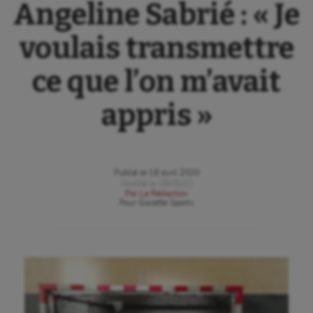
Angeline Sabrié : « Je
voulais transmettre
ce que l’on m’avait
appris »
Publié le
18 avril 2020
Modifié le
08/05/20
Par
La Rédaction
Pour
Gazette Sports