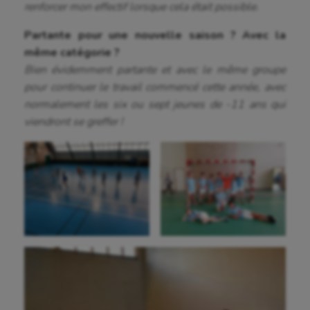
renforcer mon effectif lorsque cela était possible.
Flag football
Partante pour une nouvelle saison ? Avec la
Football américain
même catégorie ?
Futsal
Bien évidemment partante et avec le même groupe
pour continuer le travail commencé cette année, avec
Golf
normalement les six ou sept jeunes de -11 ans qui
viendront se greffer
!
Gymnastique
Gymnastique rythmique
Haltérophilie
Handisport
Hippisme
Jeux Olympiques et Paralympiques
Kayak-polo