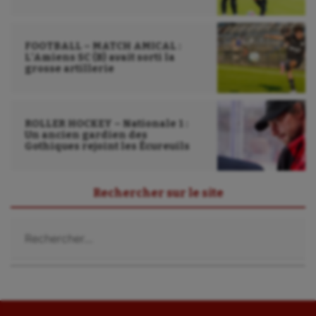
FOOTBALL – MATCH AMICAL :
L’Amiens SC (B) avait sorti la
grosse artillerie
ROLLER HOCKEY – Nationale 1 :
Un ancien gardien des
Gothiques rejoint les Écureuils
Rechercher sur le site
Rechercher :