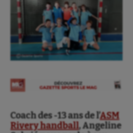
Ⓒ Gazette Sports
Coach des -13 ans de l’
ASM
Rivery handball
, Angeline