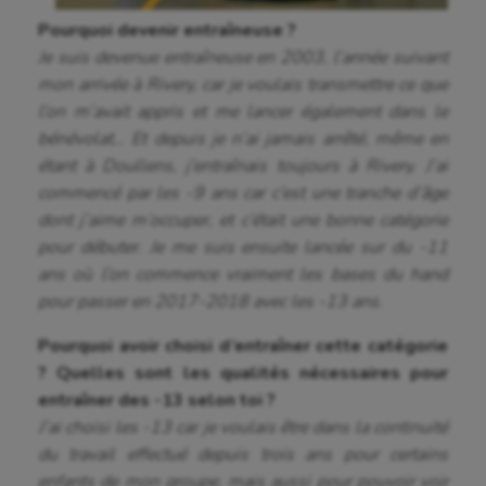
Pourquoi devenir entraîneuse ?
Je suis devenue entraîneuse en 2003, l’année suivant
mon arrivée à Rivery, car je voulais transmettre ce que
l’on m’avait appris et me lancer également dans le
bénévolat… Et depuis je n’ai jamais arrêté, même en
étant à Doullens, j’entraînais toujours à Rivery. J’ai
commencé par les -9 ans car c’est une tranche d’âge
dont j’aime m’occuper, et c’était une bonne catégorie
pour débuter. Je me suis ensuite lancée sur du -11
ans où l’on commence vraiment les bases du hand
pour passer en 2017-2018 avec les -13 ans.
Pourquoi avoir choisi d’entraîner cette catégorie
? Quelles sont les qualités nécessaires pour
entraîner des -13 selon toi ?
J’ai choisi les -13 car je voulais être dans la continuité
du travail effectué depuis trois ans pour certains
enfants de mon groupe, mais aussi pour pouvoir voir