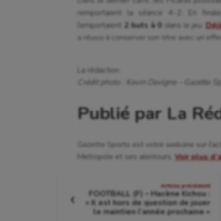
Dans le dernier carré, les Picards poussa
remportaient la séance 4-2. En fina
l’emportaient
2 buts à 0
dans le jeu.
Déj
a réussi à conserver son titre avec un eff
La rédaction
Crédit photo : Kevin Devigne – Gazette Sp
Publié par La Ré
Gazette Sports est votre webzine sur l'ac
Metropole et ses alentours.
Voir plus d’
Navigation
Article précédent
FOOTBALL (F) – Hacène Kichou :
de
« Il est hors de question de jouer
Article
le maintien l’année prochaine »
précédent