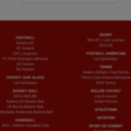
:
RUGBY
FOOTBALL
RCA (F) – Les Licornes
Amiens SC
RCA (H)
AC Amiens
ESC Longueau
FOOTBALL AMÉRICAIN
FC Porto Portugais d’Amiens
Les Spartiates
US Camon
TENNIS
RC Amiens
Amiens Athletic Club Tennis
HOCKEY-SUR-GLACE
Tennis Club Amiens Métropole
Les Gothiques
RCA Tennis
BASKET-BALL
ROLLER-HOCKEY
ESCLAMS BB
Les Ecureuils
Amiens SC Basket-Ball
Green Falcons
US Boves Basket-Ball
ATHLÉTISME
étropole Amiénoise Basket-Ball
NATATION
HANDBALL
AHC – Amiens Handball Club
SPORT DE COMBAT