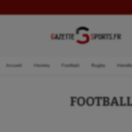
Rechercher :
Accueil
Hockey
Football
Rugby
Handba
FOOTBALL 