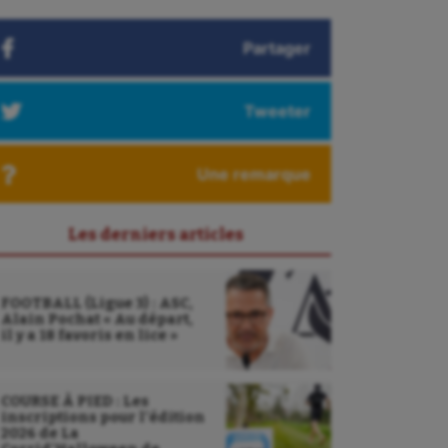
Partager
Tweeter
Une remarque
Les derniers articles
FOOTBALL (Ligue 3) : ASC,
Alain Pochat « Au départ,
il y a 18 favoris en lice »
COURSE À PIED : Les
inscriptions pour l’édition
2026 de La