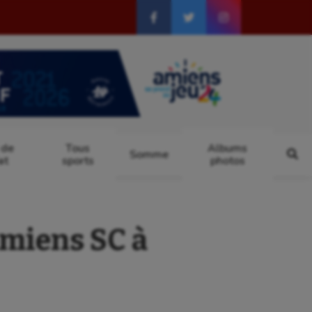
 de
Tous
Albums
Somme
at
sports
photos
miens SC à