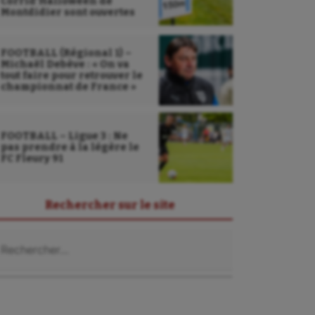
Corrid’Halloween de
Montdidier sont ouvertes
FOOTBALL (Régional 1) –
Michaël Debève : « On va
tout faire pour retrouver le
championnat de France »
FOOTBALL – Ligue 3 : Ne
pas prendre à la légère le
FC Fleury 91
Rechercher sur le site
Sarbacane
chercher :
Sauvetage sportif
Sport adapté
Sport handicap