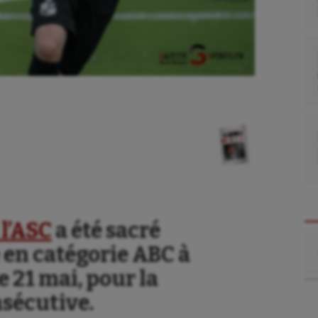
 l’ASC
a été sacré
se
Kayak-polo
Re
en catégorie ABC à
tation
Korfbal
21 mai, pour la
lade
Longue paume
sécutive.
ime
Moto