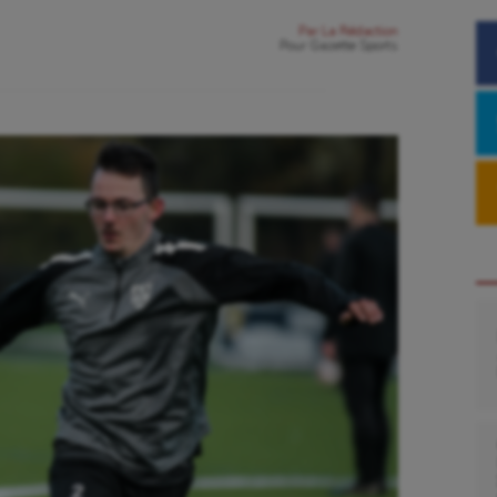
Par
La Rédaction
Pour
Gazette Sports