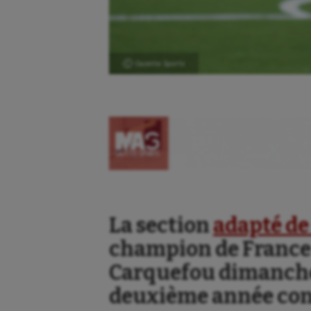
Ⓒ Gazette Sports
La section
adapté de
Aéronautique
Dan
champion de France 
Athlétisme
Equi
Carquefou dimanche 
Auto
Esca
deuxième année con
Aviron
Escr