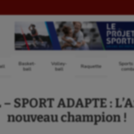
Basket-
Volley-
Sports
ll
Raquette
ball
ball
comb
– SPORT ADAPTE : L’A
nouveau champion !