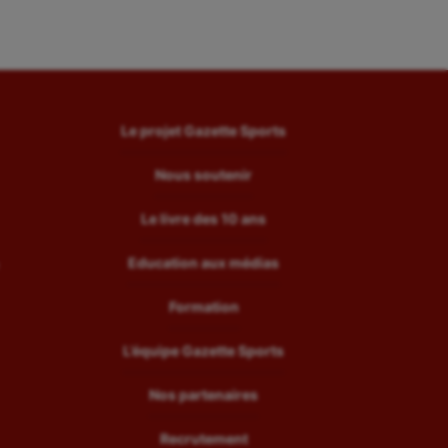
Le projet Gazette Sports
Nous soutenir
Le livre des 10 ans
Education aux médias
Formation
L’équipe Gazette Sports
Nos partenaires
Recrutement