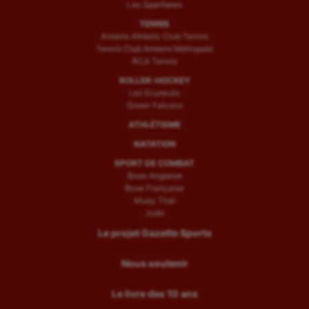
Les Spartiates
TENNIS
Amiens Athletic Club Tennis
Tennis Club Amiens Métropole
RCA Tennis
ROLLER-HOCKEY
Les Ecureuils
Green Falcons
ATHLÉTISME
NATATION
SPORT DE COMBAT
Boxe Anglaise
Boxe Française
Muay Thaï
Judo
Le projet Gazette Sports
Nous soutenir
Le livre des 10 ans