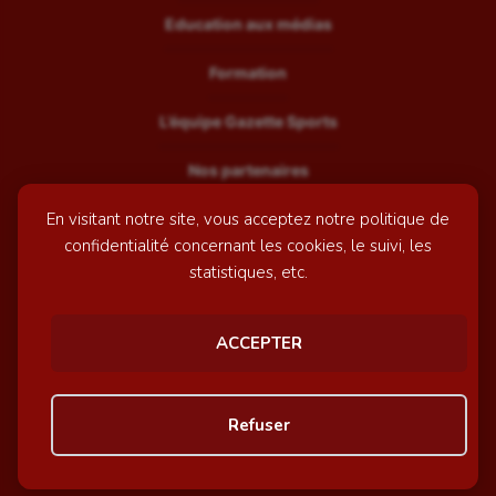
Education aux médias
Formation
L’équipe Gazette Sports
Nos partenaires
En visitant notre site, vous acceptez notre politique de
Recrutement
confidentialité concernant les cookies, le suivi, les
Mentions légales
statistiques, etc.
Contactez-nous
ACCEPTER
© GazetteSports - 2026 | Site internet réalisé par
l'agence
Refuser
Awelty
Personnaliser