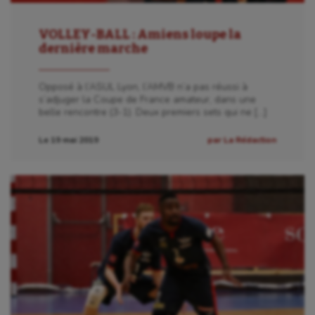
Course à pied
VOLLEY-BALL : Amiens loupe la
Crossfit
dernière marche
Cyclisme
Opposé à l’ASUL Lyon, l’AMVB n’a pas réussi à
Danse
s’adjuger la Coupe de France amateur, dans une
belle rencontre (3-1). Deux premiers sets qui ne […]
Equitation
Le 19 mai 2019
par La Rédaction
Escalade
Escrime
Fitness
Flag football
Football américain
Futsal