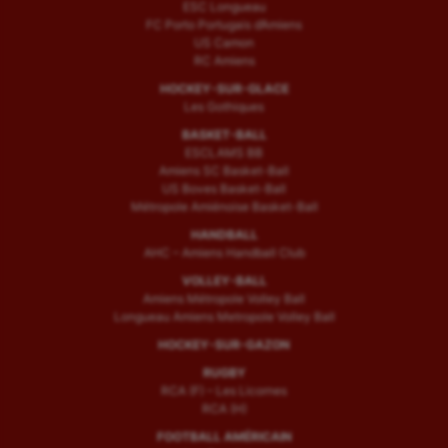
ESC Longueau
Voile
FC Porto Portugais d’Amiens
US Camon
RC Amiens
Wakeboard
HOCKEY-SUR-GLACE
Water-polo
Les Gothiques
BASKET-BALL
ESCLAMS BB
Amiens SC Basket-Ball
US Boves Basket-Ball
Métropole Amiénoise Basket-Ball
HANDBALL
AHC – Amiens Handball Club
VOLLEY-BALL
Amiens Métropole Volley Ball
Longueau Amiens Metropole Volley Ball
HOCKEY-SUR-GAZON
RUGBY
RCA (F) – Les Licornes
RCA (H)
FOOTBALL AMÉRICAIN