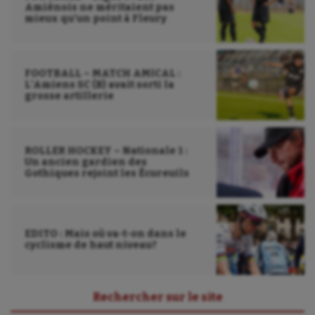
Natation
Amiénois ne méritaient pas
mieux qu’un point à Fleury
Natation artistique
Omnisports
FOOTBALL – MATCH AMICAL :
Outdoor
L’Amiens SC (B) avait sorti la
grosse artillerie
Paddle
Parkour
ROLLER HOCKEY – Nationale 1 :
Un ancien gardien des
Patinage artistique
Gothiques rejoint les Écureuils
Pétanque
Plongée
EDITO : Mais où va-t-on dans le
cyclisme de haut niveau?
Randonnée / Marche
Roller-derby
Rechercher sur le site
Sarbacane