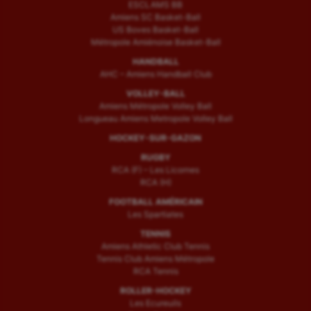
ESCLAMS BB
Amiens SC Basket-Ball
US Boves Basket-Ball
Métropole Amiénoise Basket-Ball
HANDBALL
AHC – Amiens Handball Club
VOLLEY-BALL
Amiens Métropole Volley Ball
Longueau Amiens Metropole Volley Ball
HOCKEY-SUR-GAZON
RUGBY
RCA (F) – Les Licornes
RCA (H)
FOOTBALL AMÉRICAIN
Les Spartiates
TENNIS
Amiens Athletic Club Tennis
Tennis Club Amiens Métropole
RCA Tennis
ROLLER-HOCKEY
Les Ecureuils