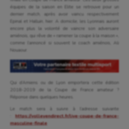
équipes de la saison en Elite se retrouve pour un
dernier match, après avoir vaincu respectivement
Epinal et Halluin, hier. A domicile, les Lyonnais auront
encore plus la volonté de vaincre son adversaire
amiénois, qui rêve de « ramener la coupe à la maison »,
Aéronautique
comme l’annoncé si souvent le coach amiénois, Ali
Nouaour.
Athlétisme
Auto
Aviron
Qui d’Amiens ou de Lyon emportera cette édition
Balle à la main
2018-2019 de la Coupe de France amateur ?
Réponse dans quelques heures.
Ballon au poing
Le match sera à suivre à l’adresse suivante
Baseball
:
https://volleyendirect.fr/live-coupe-de-france-
Billard
masculine-finale