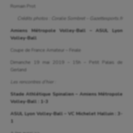
Boules lyonnaises
Romain Prot
Canoë-kayak
Crédits photos : Coralie Sombret – Gazettesports.fr
Cerf Volant
Amiens Métropole Volley-Ball – ASUL Lyon
Volley-Ball
Cheerleading
Coupe de France Amateur – Finale
Course à pied
Dimanche 19 mai 2019 – 15h – Petit Palais de
Crossfit
Gerland
Cyclisme
Les rencontres d’hier :
Danse
Stade Athlétique Spinalien – Amiens Métropole
Equitation
Volley-Ball : 1-3
Escalade
ASUL Lyon Volley-Ball – VC Michelet Halluin : 3-
1
Escrime