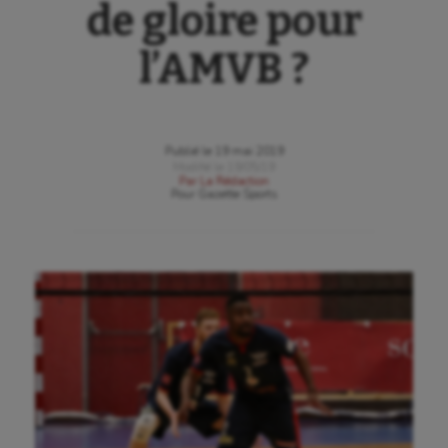
de gloire pour
l’AMVB ?
Publié le
19 mai 2019
Modifié le
19/05/19
Par
La Rédaction
Pour
Gazette Sports