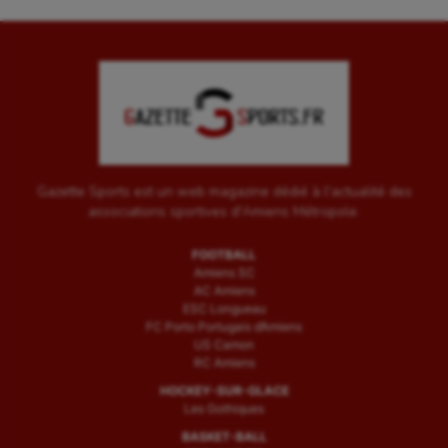
Gazette Sports est un web magazine dédié à l'actualité des
associations sportives d'Amiens Métropole.
FOOTBALL
Amiens SC
AC Amiens
ESC Longueau
FC Porto Portugais d’Amiens
US Camon
RC Amiens
HOCKEY-SUR-GLACE
Les Gothiques
BASKET-BALL