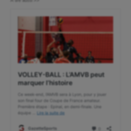
A lire aussi >>
Fitness
Flag football
Football américain
Futsal
Golf
Gymnastique
Gymnastique rythmique
Haltérophilie
Handisport
Hippisme
Jeux Olympiques et Paralympiques
Kayak-polo