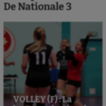
De Nationale 3
VOLLEY (F) : La