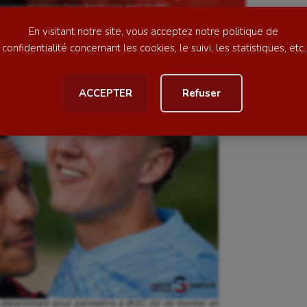
ess
Natation
En visitant notre site, vous acceptez notre politique de
football
Natation artistique
confidentialité concernant les cookies, le suivi, les statistiques, etc.
ball américain
Omnisports
ACCEPTER
Refuser
al
Outdoor
Paddle
astique
Parkour
astique rythmique
Patinage artistique
rophilie
Pétanque
isport
Plongée
isme
Randonnée / Marche
 Olympiques et Paralympiques
Roller-derby
t déterminant pour permettre à l’ASC (b) de monter en