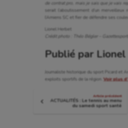
de contrat pro, mais je sais que je vais re
serait l’aboutissement d’un merveilleux 
l’Amiens SC et fier de défendre ses coule
Lionel Herbet
Crédit photo : Théo Bégler – Gazettesport
Publié par Lionel
Journaliste historique du sport Picard et 
exploits sportifs de la région.
Voir plus d
Navigation
Article précédent
ACTUALITÉS : Le tennis au menu
de
Article
du samedi sport santé
précédent
:
l'article