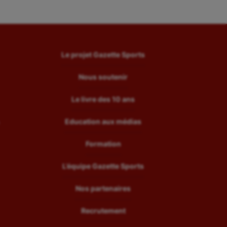
Le projet Gazette Sports
Nous soutenir
Le livre des 10 ans
Education aux médias
Formation
L’équipe Gazette Sports
Nos partenaires
Recrutement