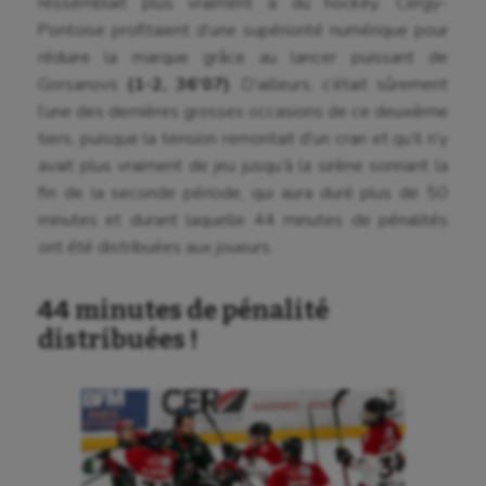
ressemblait plus vraiment à du hockey. Cergy-
Cheerleading
Pontoise profitaient d’une supériorité numérique pour
Course à pied
réduire la marque grâce au lancer puissant de
Gorsanovs
(1-2, 36’07)
. D’ailleurs, c’était sûrement
Crossfit
l’une des dernières grosses occasions de ce deuxième
tiers, puisque la tension remontait d’un cran et qu’il n’y
Cyclisme
avait plus vraiment de jeu jusqu’à la sirène sonnant la
Danse
fin de la seconde période, qui aura duré plus de 50
minutes et durant laquelle 44 minutes de pénalités
Equitation
ont été distribuées aux joueurs.
Escalade
44 minutes de pénalité
Escrime
distribuées !
Fitness
Flag football
Football américain