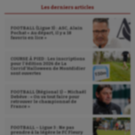
Les derniers articles
FOOTBALL (Ligue 3) : ASC, Alain
Pochat « Au départ, il y a 18
favoris en lice »
COURSE À PIED : Les inscriptions
pour l’édition 2026 de La
Corrid’Halloween de Montdidier
sont ouvertes
FOOTBALL (Régional 1) – Michaël
Debève : « On va tout faire pour
retrouver le championnat de
France »
FOOTBALL – Ligue 3 : Ne pas
prendre à la légère le FC Fleury