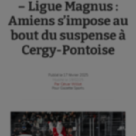
– Ligue Magnus :
Amiens s’impose au
bout du suspense à
Cergy-Pontoise
Publié le
17 février 2025
Modifié le
18/02/25
Par
César Willot
Pour
Gazette Sports