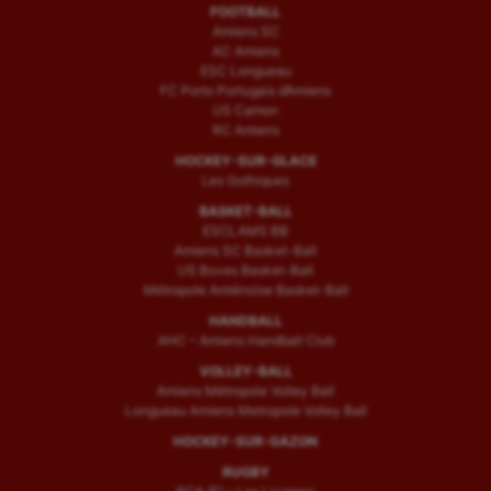
FOOTBALL
Amiens SC
AC Amiens
ESC Longueau
FC Porto Portugais d’Amiens
US Camon
RC Amiens
HOCKEY-SUR-GLACE
Les Gothiques
BASKET-BALL
ESCLAMS BB
Amiens SC Basket-Ball
US Boves Basket-Ball
Métropole Amiénoise Basket-Ball
HANDBALL
AHC – Amiens Handball Club
VOLLEY-BALL
Amiens Métropole Volley Ball
Longueau Amiens Metropole Volley Ball
HOCKEY-SUR-GAZON
RUGBY