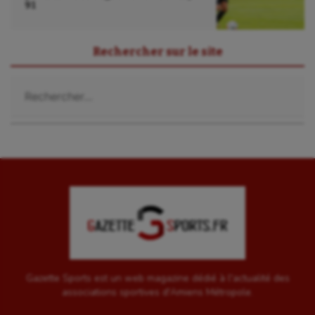
91
Rechercher sur le site
Rechercher :
Gazette Sports est un web magazine dédié à l'actualité des
associations sportives d'Amiens Métropole.