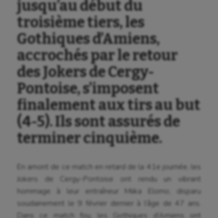
jusqu’au début du
troisième tiers, les
Gothiques d’Amiens,
accrochés par le retour
des Jokers de Cergy-
Pontoise, s’imposent
finalement aux tirs au but
(4-5). Ils sont assurés de
terminer cinquième.
En amont de ce match en retard de la 41e journée, les
Jokers de Cergy-Pontoise ont rendu un vibrant
hommage à leur entraîneur Miika Elomo, disparu
soudainement le 9 février dernier à l’âge de 47 ans.
Dans ce match fou, les Gothiques d’Amiens ont