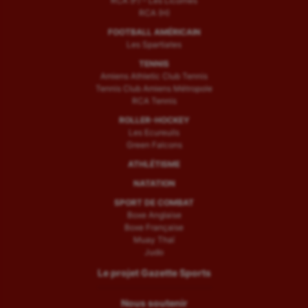
RCA (F) – Les Licornes
RCA (H)
FOOTBALL AMÉRICAIN
Les Spartiates
TENNIS
Amiens Athletic Club Tennis
Tennis Club Amiens Métropole
RCA Tennis
ROLLER-HOCKEY
Les Ecureuils
Green Falcons
ATHLÉTISME
NATATION
SPORT DE COMBAT
Boxe Anglaise
Boxe Française
Muay Thaï
Judo
Le projet Gazette Sports
Nous soutenir