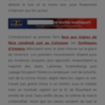
alterné le bon et le moins bon, pour finalement
s’imposer aux tirs au but.
Contrairement au premier tiers
face aux Aigles de
Nice vendredi soir au Coliseum
, les
Gothiques
d’Amiens
débutaient avec le plein d’envie sur la glace
de l’Aren’Ice. Les premiers mouvements étaient pour
les Amiénois, lesquels, plus agressifs, remportaient la
majorité des duels. Larinmaa, Svanenbergs puis
Lepage forçaient Ylönen à s’employer, soit de la botte,
soit de la crosse. Kozun, aligné dans les cages ce soir,
n’avait pas grand-chose à se mettre sous la mitaine
mais se montrait vigilant sur le tir de Bouchard en
entrée de zone. Sans arrêts de jeu, le rythme du match
s’intensifiait. Alors que les Jokers venaient de tuer le