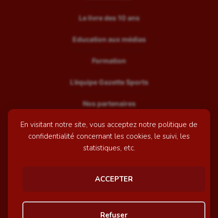
Le livre des 10 ans
Education aux médias
Formation
L’équipe Gazette Sports
Nos partenaires
En visitant notre site, vous acceptez notre politique de
Recrutement
confidentialité concernant les cookies, le suivi, les
Mentions légales
statistiques, etc.
Contactez-nous
ACCEPTER
© GazetteSports - 2026 | Site internet réalisé par
l'agence
Refuser