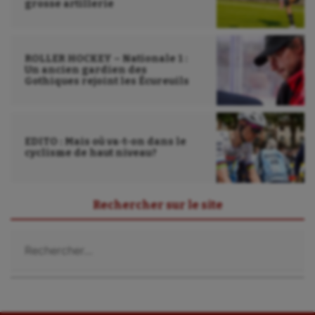
grosse artillerie
Water-polo
ROLLER HOCKEY – Nationale 1 :
Un ancien gardien des
Gothiques rejoint les Écureuils
EDITO : Mais où va-t-on dans le
cyclisme de haut niveau?
Rechercher sur le site
Rechercher :