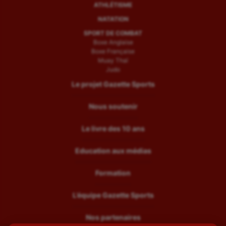
ATHLÉTISME
NATATION
SPORT DE COMBAT
Boxe Anglaise
Boxe Française
Muay Thaï
Judo
Le projet Gazette Sports
Nous soutenir
Le livre des 10 ans
Education aux médias
Formation
L’équipe Gazette Sports
Nos partenaires