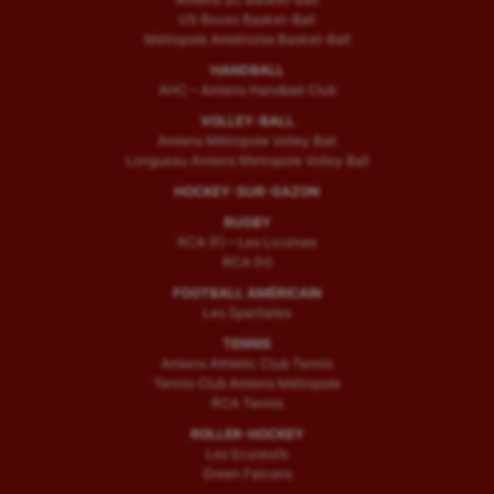
US Boves Basket-Ball
Métropole Amiénoise Basket-Ball
HANDBALL
AHC – Amiens Handball Club
VOLLEY-BALL
Amiens Métropole Volley Ball
Longueau Amiens Metropole Volley Ball
HOCKEY-SUR-GAZON
RUGBY
RCA (F) – Les Licornes
RCA (H)
FOOTBALL AMÉRICAIN
Les Spartiates
TENNIS
Amiens Athletic Club Tennis
Tennis Club Amiens Métropole
RCA Tennis
ROLLER-HOCKEY
Les Ecureuils
Green Falcons