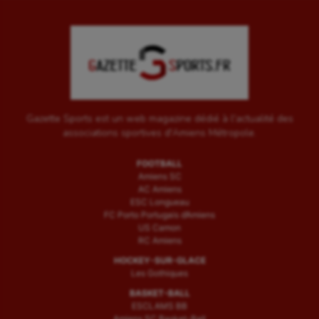
Gazette Sports est un web magazine dédié à l'actualité des
associations sportives d'Amiens Métropole.
FOOTBALL
Amiens SC
AC Amiens
ESC Longueau
FC Porto Portugais d’Amiens
US Camon
RC Amiens
HOCKEY-SUR-GLACE
Les Gothiques
BASKET-BALL
ESCLAMS BB
Amiens SC Basket-Ball