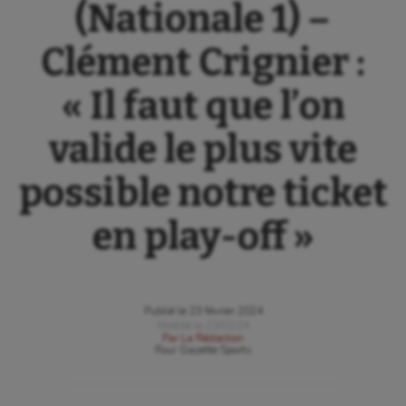
(Nationale 1) –
Clément Crignier :
« Il faut que l’on
valide le plus vite
possible notre ticket
en play-off »
Publié le
23 février 2024
Modifié le
23/02/24
Par
La Rédaction
Pour
Gazette Sports