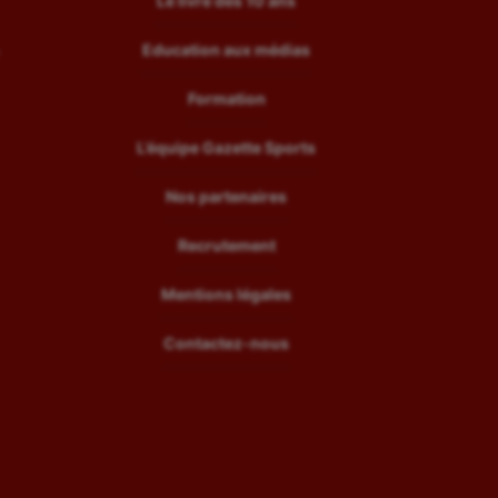
Le livre des 10 ans
Education aux médias
Formation
L’équipe Gazette Sports
Nos partenaires
Recrutement
Mentions légales
Contactez-nous