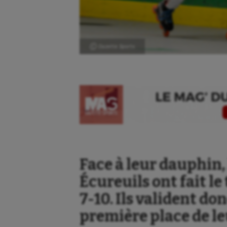
Ⓒ Gazette Sports
Face à leur dauphin, 
Écureuils ont fait le
7-10. Ils valident do
première place de le
Aéronautique
Dan