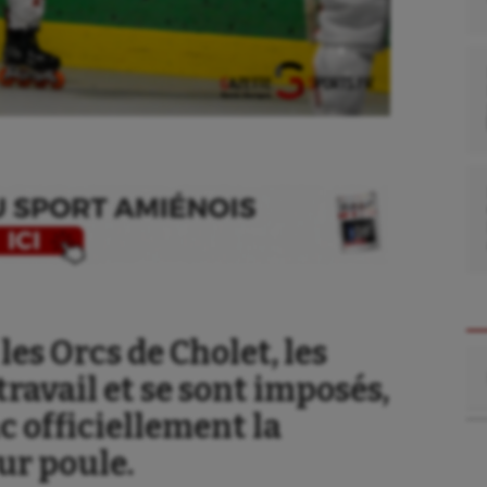
les Orcs de Cholet, les
Re
 travail et se sont imposés,
nc officiellement la
ur poule.
se
Kayak-polo