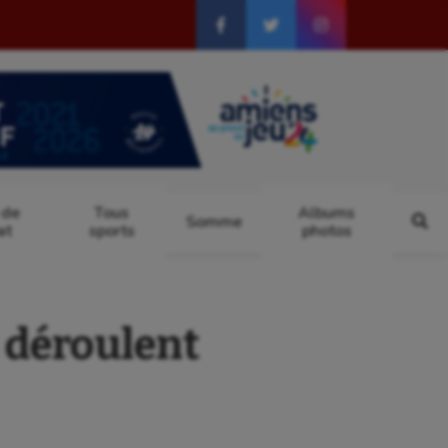
 de
Tous
Albums
Somme
at
sports
photos
 déroulent