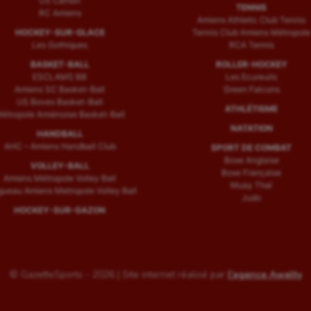
US Camon
TENNIS
RC Amiens
Amiens Athletic Club Tennis
HOCKEY-SUR-GLACE
Tennis Club Amiens Métropole
Les Gothiques
RCA Tennis
BASKET-BALL
ROLLER-HOCKEY
ESCLAMS BB
Les Ecureuils
Amiens SC Basket-Ball
Green Falcons
US Boves Basket-Ball
ATHLÉTISME
étropole Amiénoise Basket-Ball
NATATION
HANDBALL
AHC – Amiens Handball Club
SPORT DE COMBAT
Boxe Anglaise
VOLLEY-BALL
Boxe Française
Amiens Métropole Volley Ball
Muay Thaï
ueau Amiens Metropole Volley Ball
Judo
HOCKEY-SUR-GAZON
© GazetteSports - 2026 | Site internet réalisé par
l'agence Awelty