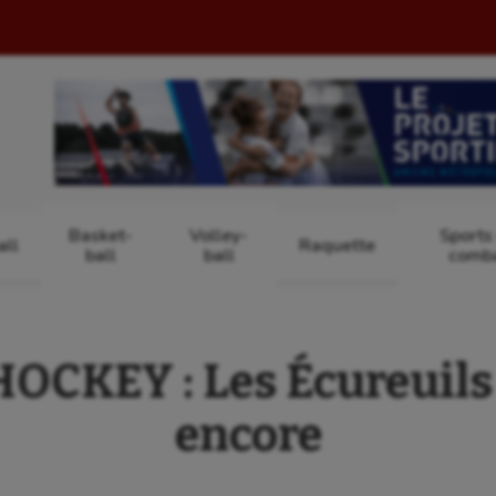
Basket-
Volley-
Sports
ll
Raquette
ball
ball
comb
CKEY : Les Écureuils
encore