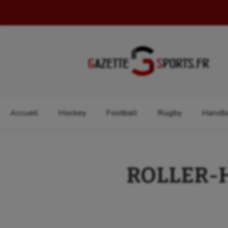
Rechercher :
Accueil
Hockey
Football
Rugby
Handba
ROLLER-HO