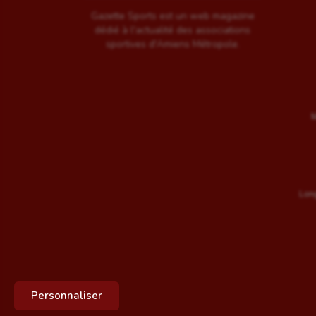
Gazette Sports est un web magazine
dédié à l'actualité des associations
sportives d'Amiens Métropole.
M
Long
Personnaliser