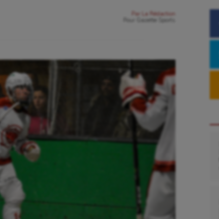
Par
La Rédaction
Pour
Gazette Sports