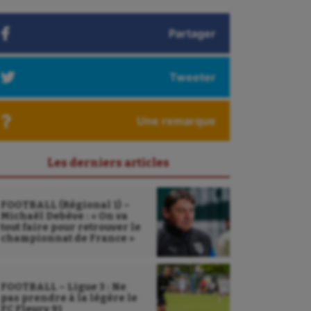
Partager
Tweeter
Une remarque
Les derniers articles
FOOTBALL (Régional 1) –
Michaël Debève : « On va
tout faire pour retrouver le
championnat de France »
FOOTBALL – Ligue 3 : Ne
pas prendre à la légère le
FC Fleury 91