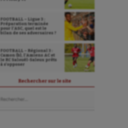
FOOTBALL – Ligue 3 :
Préparation terminée
pour l’ASC, quel est le
bilan de ses adversaires ?
FOOTBALL – Régional 3 :
Camon (b), l’Amiens AC et
le RC Salouël-Saleux prêts
à s’opposer
Rechercher sur le site
chercher :
Sarbacane