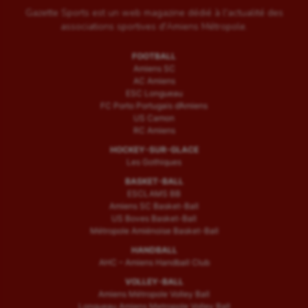
Gazette Sports est un web magazine dédié à l'actualité des
associations sportives d'Amiens Métropole.
FOOTBALL
Amiens SC
AC Amiens
ESC Longueau
FC Porto Portugais d’Amiens
US Camon
RC Amiens
HOCKEY-SUR-GLACE
Les Gothiques
BASKET-BALL
ESCLAMS BB
Amiens SC Basket-Ball
US Boves Basket-Ball
Métropole Amiénoise Basket-Ball
HANDBALL
AHC – Amiens Handball Club
VOLLEY-BALL
Amiens Métropole Volley Ball
Longueau Amiens Metropole Volley Ball