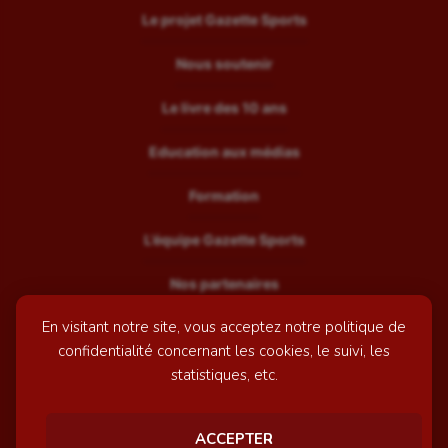
Le projet Gazette Sports
Nous soutenir
Le livre des 10 ans
Education aux médias
Formation
L’équipe Gazette Sports
Nos partenaires
En visitant notre site, vous acceptez notre politique de
Recrutement
confidentialité concernant les cookies, le suivi, les
Mentions légales
statistiques, etc.
Contactez-nous
ACCEPTER