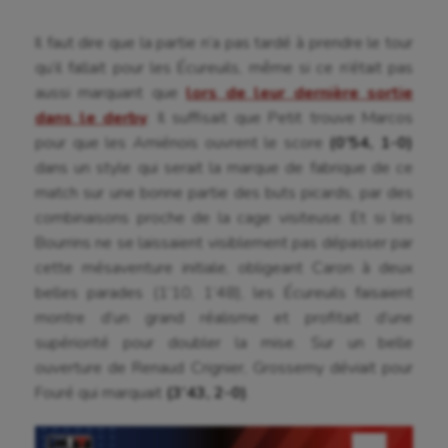
Il faut dire que la partie n’a pas tardé à prendre le tour
qu’il fallait pour les Écureuils, même si ce n’était pas
aussi marquant que
lors de leur dernière sortie
dans le derby
. Il suffisait que Petit trouve Marcos
pour que les Amiénois ouvrent le score
(0’54, 1-0)
dans un style qui serait la marque de fabrique de ce
match sur une bonne partie des buts picards, par des
combinaisons proche de la cage visiteuse. Et si les
Bourrins ne se laissaient visiblement pas dépasser par
cette mésaventure initiale, obligeant Caron à deux
belles parades (1’10, 1’48), les Écureuils faisaient
montre d’un grand réalisme et profitait d’une
supériorité pour doubler la mise. Sur un belle
ouverture de Renaud Crignier, Grossemy déviait pour
Fouré qui marquait
(3’43, 2-0)
.