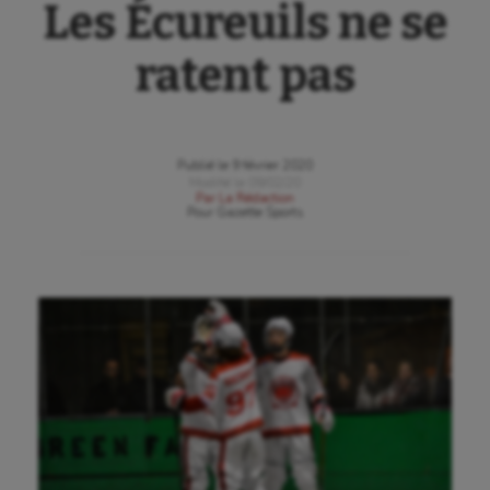
Les Écureuils ne se
ratent pas
Publié le
9 février 2020
Modifié le
09/02/20
Par
La Rédaction
Pour
Gazette Sports