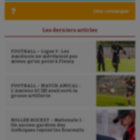
Une remarque
Les derniers articles
FOOTBALL – Ligue 3 : Les
Amiénois ne méritaient pas
mieux qu’un point à Fleury
FOOTBALL – MATCH AMICAL :
L’Amiens SC (B) avait sorti la
grosse artillerie
ROLLER HOCKEY – Nationale 1 :
Un ancien gardien des
Gothiques rejoint les Écureuils