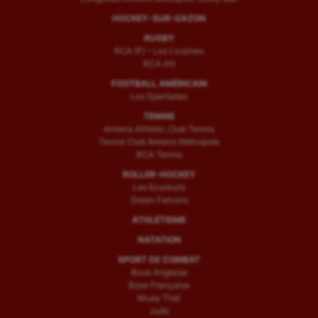
HOCKEY-SUR-GAZON
RUGBY
RCA (F) – Les Licornes
RCA (H)
FOOTBALL AMÉRICAIN
Les Spartiates
TENNIS
Amiens Athletic Club Tennis
Tennis Club Amiens Métropole
RCA Tennis
ROLLER-HOCKEY
Les Ecureuils
Green Falcons
ATHLÉTISME
NATATION
SPORT DE COMBAT
Boxe Anglaise
Boxe Française
Muay Thaï
Judo