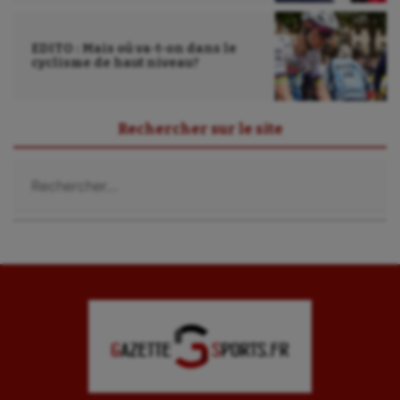
EDITO : Mais où va-t-on dans le
cyclisme de haut niveau?
Rechercher sur le site
Rechercher :