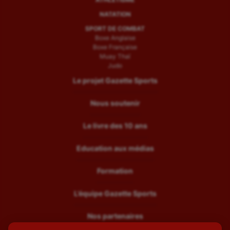
NATATION
SPORT DE COMBAT
Boxe Anglaise
Boxe Française
Muay Thaï
Judo
Le projet Gazette Sports
Nous soutenir
Le livre des 10 ans
Education aux médias
Formation
L’équipe Gazette Sports
Nos partenaires