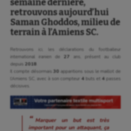
semaine dernière,
retrouvons aujourd’hui
Saman Ghoddos, milieu de
terrain à l’Amiens SC.
Retrouvons ici, les déclarations du footballeur
international iranien de
27
ans, présent au club
depuis
2018
.
Il compte désormais
30
apparitions sous le maillot de
l’Amiens SC, avec à son compteur
4
buts et
4
passes
décisives.
Marquer un but est très
important pour un attaquant, ça