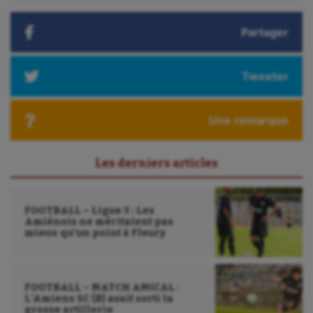
Tir à l'arc
:
Triathlon
Partager
Ultimate frisbee
Tweeter
UNSS
Voile
Une remarque
Wakeboard
Les derniers articles
Water-polo
FOOTBALL – Ligue 3 : Les
Amiénois ne méritaient pas
mieux qu’un point à Fleury
FOOTBALL – MATCH AMICAL :
L’Amiens SC (B) avait sorti la
grosse artillerie