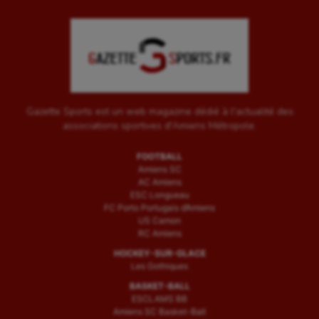
Gazette Sports est un web magazine dédié à l'actualité des
associations sportives d'Amiens Métropole.
FOOTBALL
Amiens SC
AC Amiens
ESC Longueau
FC Porto Portugais d’Amiens
US Camon
RC Amiens
HOCKEY-SUR-GLACE
Les Gothiques
BASKET-BALL
ESCLAMS BB
Amiens SC Basket-Ball