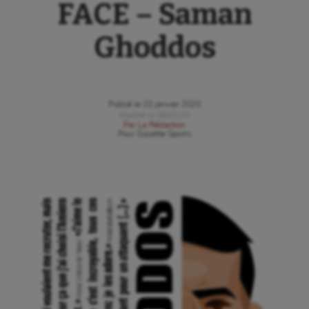
FACE – Saman
Ghoddos
Publié le
23 janvier 2020
Modifié le
06/02/20
Par
La Rédaction
Pour
Gazette Sports