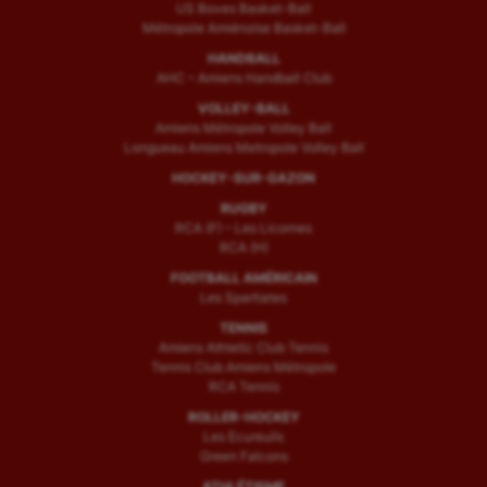
US Boves Basket-Ball
Métropole Amiénoise Basket-Ball
HANDBALL
AHC – Amiens Handball Club
VOLLEY-BALL
Amiens Métropole Volley Ball
Longueau Amiens Metropole Volley Ball
HOCKEY-SUR-GAZON
RUGBY
RCA (F) – Les Licornes
RCA (H)
FOOTBALL AMÉRICAIN
Les Spartiates
TENNIS
Amiens Athletic Club Tennis
Tennis Club Amiens Métropole
RCA Tennis
ROLLER-HOCKEY
Les Ecureuils
Green Falcons
ATHLÉTISME