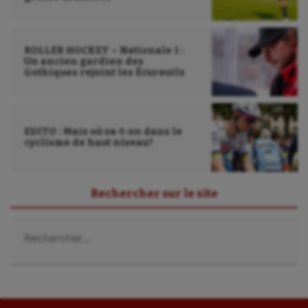
ROLLER HOCKEY – Nationale 1 :
Un ancien gardien des
Gothiques rejoint les Écureuils
EDITO : Mais où va-t-on dans le
cyclisme de haut niveau?
Rechercher sur le site
Rechercher :