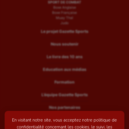
SPORT DE COMBAT
Boxe Anglaise
Boxe Française
Muay Thaï
Judo
Le projet Gazette Sports
Nous soutenir
Le livre des 10 ans
Education aux médias
Formation
L’équipe Gazette Sports
Nos partenaires
En visitant notre site, vous acceptez notre politique de
Recrutement
confidentialité concernant les cookies, le suivi, les