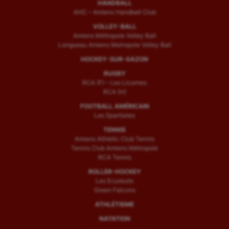
HANDBALL
AHC – Amiens Handball Club
VOLLEY-BALL
Amiens Métropole Volley Ball
Longueau Amiens Metropole Volley Ball
HOCKEY-SUR-GAZON
RUGBY
RCA (F) – Les Licornes
RCA (H)
FOOTBALL AMÉRICAIN
Les Spartiates
TENNIS
Amiens Athletic Club Tennis
Tennis Club Amiens Métropole
RCA Tennis
ROLLER-HOCKEY
Les Ecureuils
Green Falcons
ATHLÉTISME
NATATION