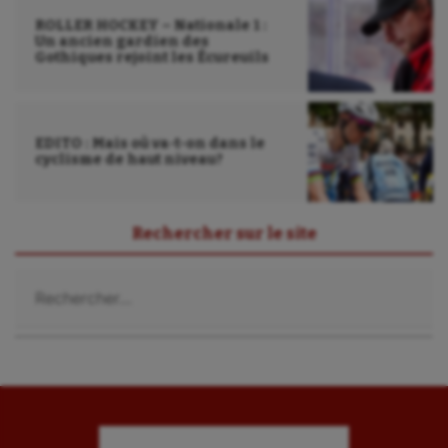
ROLLER HOCKEY – Nationale 1 :
Un ancien gardien des
Gothiques rejoint les Écureuils
EDITO : Mais où va-t-on dans le
cyclisme de haut niveau?
Rechercher sur le site
Rechercher :