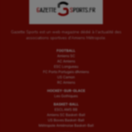
Gazette Sports est un web magazine dédié à l'actualité des
associations sportives d'Amiens Métropole.
FOOTBALL
Amiens SC
AC Amiens
ESC Longueau
FC Porto Portugais d’Amiens
US Camon
RC Amiens
HOCKEY-SUR-GLACE
Les Gothiques
BASKET-BALL
ESCLAMS BB
Amiens SC Basket-Ball
US Boves Basket-Ball
Métropole Amiénoise Basket-Ball