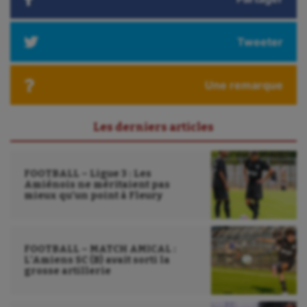
Tweeter
Une remarque
Les derniers articles
FOOTBALL – Ligue 3 : Les
Amiénois ne méritaient pas
mieux qu’un point à Fleury
FOOTBALL – MATCH AMICAL :
L’Amiens SC (B) avait sorti la
grosse artillerie