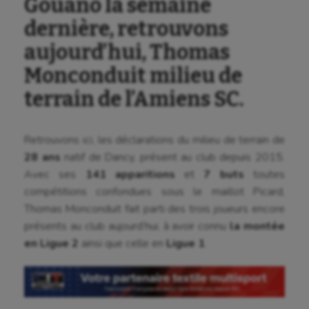
Gouano la semaine
dernière, retrouvons
aujourd’hui, Thomas
Monconduit milieu de
terrain de l’Amiens SC.
Retrouvons ici, les déclarations du milieu de terrain de
28 ans
natif de Dancy, présent au club depuis 2015.
Avec ses
141 apparitions
et
7 buts
toutes
compétitions confondues sous le maillot Picard,
Thomas Monconduit fait parti des trois joueurs encore
présents au club aujourd’hui, à avoir connu
la montée
en Ligue 2
ainsi que celle en
Ligue 1
.