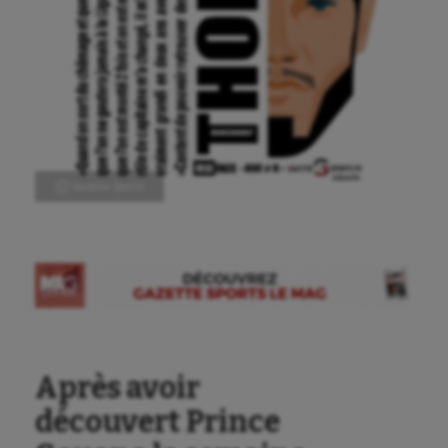
Ⓒ Gazette Sports
Après avoir
découvert Prince