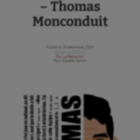
– Thomas
Monconduit
Publié le
26 décembre 2019
Modifié le
06/02/20
Par
La Rédaction
Pour
Gazette Sports