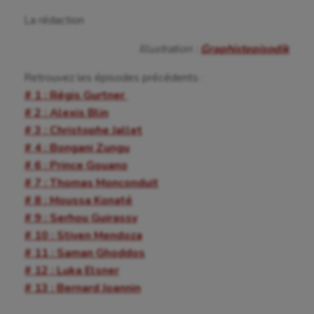
Outdoor
La rédaction
Paddle
Illustration :
Graphistepisodik
Parkour
Retrouvez les épisodes précédents :
Patinage artistique
# 1 : Régis Gurtner
# 2 : Alexis Blin
Pétanque
# 3 : Christophe Jallet
Plongée
# 4 : Bongani Zungu
# 6 : Prince Gouano
Randonnée / Marche
# 7 : Thomas Monconduit
Roller-derby
# 8 : Moussa Konaté
# 9 : Serhou Guirassy
Sarbacane
# 10 : Stiven Mendoza
# 11 : Saman Ghoddos
Sauvetage sportif
# 12 : Luka Elsner
Sport adapté
# 13 : Bernard Joannin
Sport handicap