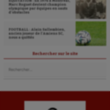
ÉQUITATION : En 1976 à Montréal,
Marc Roguet devient champion
olympique par équipes en sauts
d’obstacles
FOOTBALL : Alain Sallembien,
ancien joueur de l’Amiens SC,
nous a quittés
Rechercher sur le site
Rechercher :