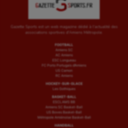
Gazette Sports est un web magazine dédié à l'actualité des
associations sportives d'Amiens Métropole.
FOOTBALL
Amiens SC
AC Amiens
ESC Longueau
FC Porto Portugais d’Amiens
US Camon
RC Amiens
HOCKEY-SUR-GLACE
Les Gothiques
BASKET-BALL
ESCLAMS BB
Amiens SC Basket-Ball
US Boves Basket-Ball
Métropole Amiénoise Basket-Ball
HANDBALL