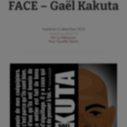
FACE – Gaël Kakuta
Publié le
12 décembre 2019
Modifié le
06/02/20
Par
La Rédaction
Pour
Gazette Sports