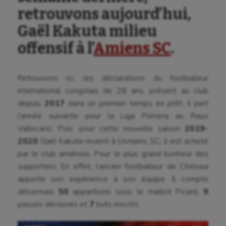
retrouvons aujourd’hui,
Gaël Kakuta milieu
offensif à l’
Amiens SC
.
Retrouvons ici, les déclarations du footballeur
international congolais de 28 ans, présent au club
depuis
2017
dans un premier temps en prêt, il part
l’année suivante pour la Liga Primera au Rayo
Vallecano. Puis, pour cette nouvelle saison
2019-
2020
Gaël Kakuta revient à l’Amiens SC, il est acheté
par le club amiénois. Pour le plus grand bonheur des
supporters. En effet, l’ancien footballeur de Chelsea
apporte son expérience à son équipe. Il compte
désormais
50
apparitions sous le maillot Picard,
9
passes décisives et
7
buts inscrits.