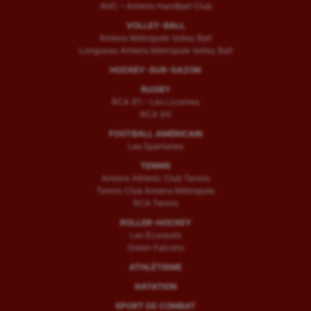
AHC – Amiens Handball Club
VOLLEY-BALL
Amiens Métropole Volley Ball
Longueau Amiens Metropole Volley Ball
HOCKEY-SUR-GAZON
RUGBY
RCA (F) – Les Licornes
RCA (H)
FOOTBALL AMÉRICAIN
Les Spartiates
TENNIS
Amiens Athletic Club Tennis
Tennis Club Amiens Métropole
RCA Tennis
ROLLER-HOCKEY
Les Ecureuils
Green Falcons
ATHLÉTISME
NATATION
SPORT DE COMBAT