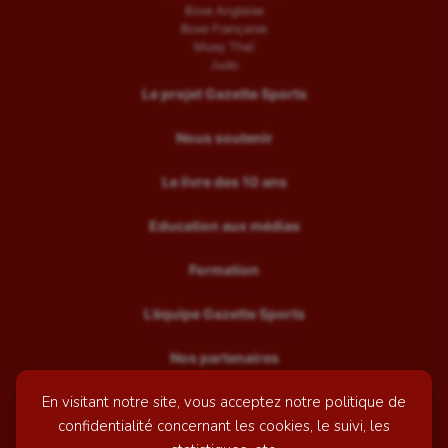
Boxe Anglaise
Boxe Française
Muay Thaï
Judo
Le projet Gazette Sports
Nous soutenir
Le livre des 10 ans
Education aux médias
Formation
L’équipe Gazette Sports
Nos partenaires
En visitant notre site, vous acceptez notre politique de
Recrutement
confidentialité concernant les cookies, le suivi, les
Mentions légales