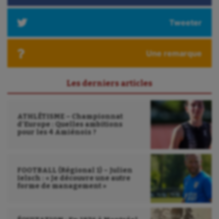
Tweeter
Une remarque
Les derniers articles
ATHLÉTISME – Championnat
d’Europe : Quelles ambitions
pour les 4 Amiénois ?
FOOTBALL (Régional 1) – Julien
Ielsch : « Je découvre une autre
forme de management »