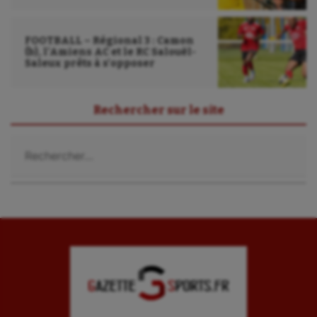
Sport santé
Sport-entreprise
FOOTBALL – Régional 3 : Camon
(b), l’Amiens AC et le RC Salouël-
Sport-santé
Saleux prêts à s’opposer
Tir
Rechercher sur le site
Tir à l'arc
Rechercher :
Triathlon
Ultimate frisbee
UNSS
Voile
Wakeboard
Water-polo