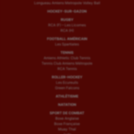
Longueau Amiens Metropole Volley Ball
HOCKEY-SUR-GAZON
RUGBY
RCA (F) – Les Licornes
RCA (H)
FOOTBALL AMÉRICAIN
Les Spartiates
TENNIS
Amiens Athletic Club Tennis
Tennis Club Amiens Métropole
RCA Tennis
ROLLER-HOCKEY
Les Ecureuils
Green Falcons
ATHLÉTISME
NATATION
SPORT DE COMBAT
Boxe Anglaise
Boxe Française
Muay Thaï