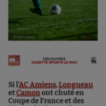
Ⓒ Gazette Sports
Aéronautique
Athlétisme
Si l’
AC Amiens
,
Longueau
Auto
et
Camon
ont chuté en
Aviron
Coupe de France et des
Balle à la main