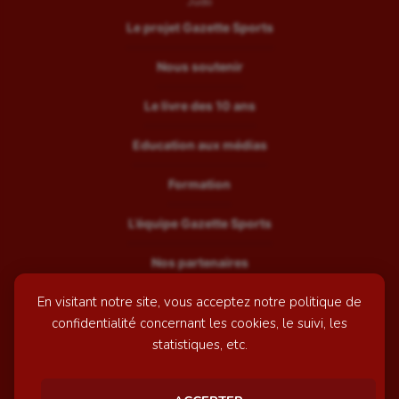
Judo
Le projet Gazette Sports
Nous soutenir
Le livre des 10 ans
Education aux médias
Formation
L’équipe Gazette Sports
Nos partenaires
En visitant notre site, vous acceptez notre politique de
Recrutement
confidentialité concernant les cookies, le suivi, les
Mentions légales
statistiques, etc.
Contactez-nous