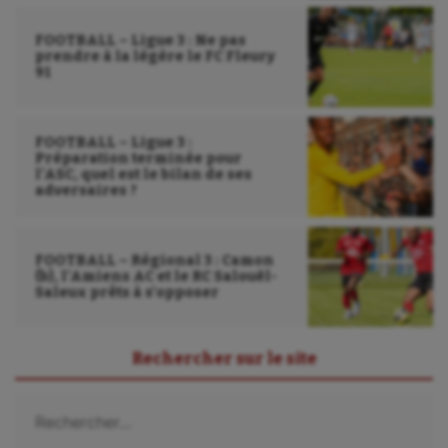
FOOTBALL – Ligue 3 : Ne pas
prendre à la légère le FC Fleury
91
FOOTBALL – Ligue 3 :
Préparation terminée pour
l’ASC, quel est le bilan de ses
adversaires ?
FOOTBALL – Régional 3 : Camon
(b), l’Amiens AC et le RC Salouël-
Saleux prêts à s’opposer
Rechercher sur le site
Rechercher :