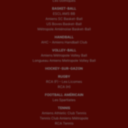
Les Gothiques
BASKET-BALL
ESCLAMS BB
Amiens SC Basket-Ball
US Boves Basket-Ball
Métropole Amiénoise Basket-Ball
HANDBALL
AHC – Amiens Handball Club
VOLLEY-BALL
Amiens Métropole Volley Ball
Longueau Amiens Metropole Volley Ball
HOCKEY-SUR-GAZON
RUGBY
RCA (F) – Les Licornes
RCA (H)
FOOTBALL AMÉRICAIN
Les Spartiates
TENNIS
Amiens Athletic Club Tennis
Tennis Club Amiens Métropole
RCA Tennis