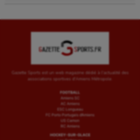
Gazette Sports est un web magazine dédié à l'actualité des
associations sportives d'Amiens Métropole.
FOOTBALL
Amiens SC
AC Amiens
ESC Longueau
FC Porto Portugais d’Amiens
US Camon
RC Amiens
HOCKEY-SUR-GLACE