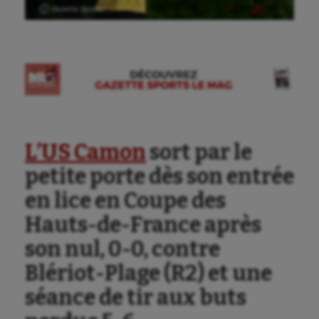
Ⓒ Gazette Sports
L’US Camon
sort par le
petite porte dès son entrée
en lice en Coupe des
Hauts-de-France après
son nul, 0-0, contre
Blériot-Plage (R2) et une
séance de tir aux buts