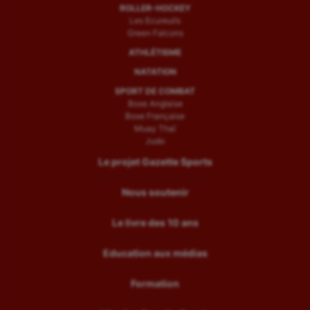
ROLLER-HOCKEY
Les Ecureuils
Green Falcons
ATHLÉTISME
NATATION
SPORT DE COMBAT
Boxe Anglaise
Boxe Française
Muay Thaï
Judo
Le projet Gazette Sports
Nous soutenir
Le livre des 10 ans
Education aux médias
Formation