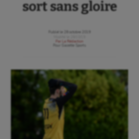
sort sans gloire
Publié le
28 octobre 2019
Modifié le
28/10/19
Par
La Rédaction
Pour
Gazette Sports