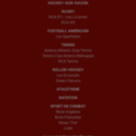
HOCKEY-SUR-GAZON
RUGBY
RCA (F) – Les Licornes
RCA (H)
FOOTBALL AMÉRICAIN
Les Spartiates
TENNIS
Amiens Athletic Club Tennis
Tennis Club Amiens Métropole
RCA Tennis
ROLLER-HOCKEY
Les Ecureuils
Green Falcons
ATHLÉTISME
NATATION
SPORT DE COMBAT
Boxe Anglaise
Boxe Française
Muay Thaï
Judo