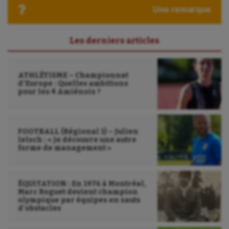
Une remarque
Moto
Natation
Les derniers articles
Natation artistique
Omnisports
ATHLÉTISME – Championnat
d’Europe : Quelles ambitions
Outdoor
pour les 4 Amiénois ?
Paddle
Parkour
FOOTBALL (Régional 1) – Julien
Ielsch : « Je découvre une autre
forme de management »
Patinage artistique
Pétanque
ÉQUITATION : En 1976 à Montréal,
Marc Roguet devient champion
Plongée
olympique par équipes en sauts
d’obstacles
Randonnée / Marche