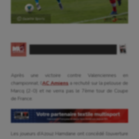
Aéronautique
Ⓒ Gazette Sports
Athlétisme
Auto
Aviron
Balle à la main
Après une victoire contre Valenciennes en
Ballon au poing
championnat, l’
AC Amiens
a rechuté sur la pelouse de
Baseball
Marcq (2-0) et ne verra pas le 7ème tour de Coupe
de France.
Billard
Boules lyonnaises
Canoë-kayak
Les joueurs d’Azouz Hamdane ont concédé l’ouverture
Cerf Volant