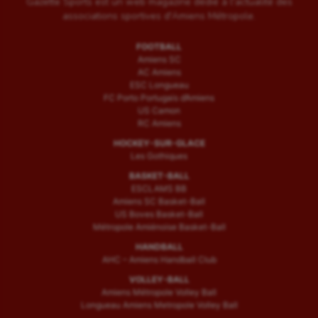
Ultimate frisbee
Gazette Sports est un web magazine dédié à l'actualité des
associations sportives d'Amiens Métropole.
UNSS
FOOTBALL
Voile
Amiens SC
AC Amiens
ESC Longueau
Wakeboard
FC Porto Portugais d’Amiens
US Camon
Water-polo
RC Amiens
HOCKEY-SUR-GLACE
Les Gothiques
BASKET-BALL
ESCLAMS BB
Amiens SC Basket-Ball
US Boves Basket-Ball
Métropole Amiénoise Basket-Ball
HANDBALL
AHC – Amiens Handball Club
VOLLEY-BALL
Amiens Métropole Volley Ball
Longueau Amiens Metropole Volley Ball