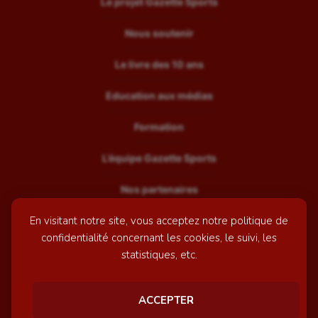
Le projet Gazette Sports
Nous soutenir
Le livre des 10 ans
Education aux médias
Formation
L’équipe Gazette Sports
Nos partenaires
En visitant notre site, vous acceptez notre politique de
Recrutement
confidentialité concernant les cookies, le suivi, les
Mentions légales
statistiques, etc.
Contactez-nous
ACCEPTER