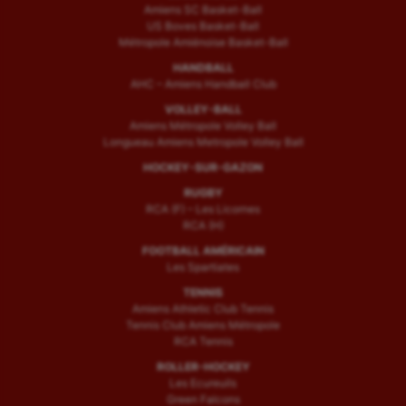
Amiens SC Basket-Ball
US Boves Basket-Ball
Métropole Amiénoise Basket-Ball
HANDBALL
AHC – Amiens Handball Club
VOLLEY-BALL
Amiens Métropole Volley Ball
Longueau Amiens Metropole Volley Ball
HOCKEY-SUR-GAZON
RUGBY
RCA (F) – Les Licornes
RCA (H)
FOOTBALL AMÉRICAIN
Les Spartiates
TENNIS
Amiens Athletic Club Tennis
Tennis Club Amiens Métropole
RCA Tennis
ROLLER-HOCKEY
Les Ecureuils
Green Falcons