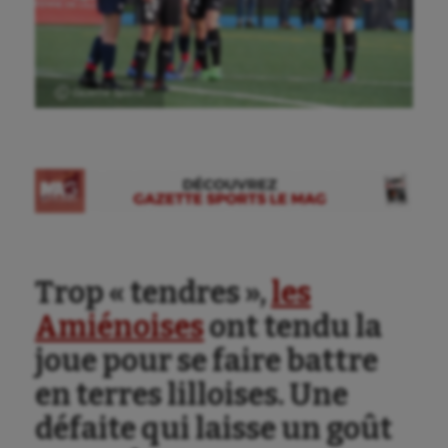
Ⓒ Gazette Sports
Trop « tendres »,
les
Amiénoises
ont tendu la
joue pour se faire battre
en terres lilloises. Une
défaite qui laisse un goût