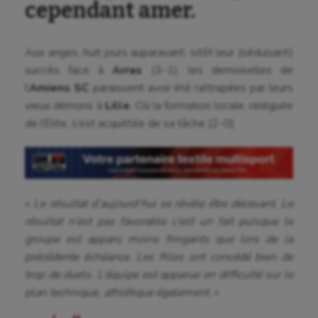
cependant amer.
Aux anges, huit jours auparavant, sitôt leur (séduisant)
succès face à
Arras
(3-1), les demoiselles de
l’
Amiens SC
paraissent avoir été rattrapées par leurs
vieux démons à
Lille
. Où la formation locale, reléguée
de l’Elite, s’est acquittée de sa tâche (2-0).
«
Le résultat d’aujourd’hui se révèle être décevant. Le
résultat n’est pas favorable c’est un fait puisque le
groupe est apparu moins fringants que lors de la
précédente échéance. Les filles ont concédé bien de
trop de duels. L’équipe est apparue en difficulté sur le
plan technique, athlétique également.
»