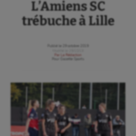
L’Amiens SC
trébuche à Lille
Publié le
29 octobre 2019
Modifié le
29/10/19
Par
La Rédaction
Pour
Gazette Sports