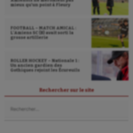
Amiénois ne méritaient pas
mieux qu’un point à Fleury
FOOTBALL – MATCH AMICAL :
L’Amiens SC (B) avait sorti la
grosse artillerie
ROLLER HOCKEY – Nationale 1 :
Un ancien gardien des
Gothiques rejoint les Écureuils
Rechercher sur le site
Rechercher :