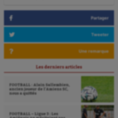
Tir à l'arc
:
Triathlon
Partager
Ultimate frisbee
UNSS
Tweeter
Voile
Une remarque
Wakeboard
Water-polo
Les derniers articles
FOOTBALL : Alain Sallembien,
ancien joueur de l’Amiens SC,
nous a quittés
FOOTBALL – Ligue 3 : Les