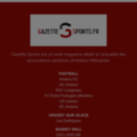
Gazette Sports est un web magazine dédié à l'actualité des
associations sportives d'Amiens Métropole.
FOOTBALL
Amiens SC
AC Amiens
ESC Longueau
FC Porto Portugais d’Amiens
US Camon
RC Amiens
HOCKEY-SUR-GLACE
Les Gothiques
BASKET-BALL
ESCLAMS BB