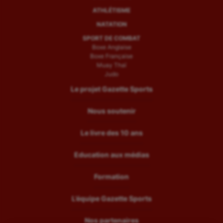
ATHLÉTISME
NATATION
SPORT DE COMBAT
Boxe Anglaise
Boxe Française
Muay Thaï
Judo
Le projet Gazette Sports
Nous soutenir
Le livre des 10 ans
Education aux médias
Formation
L’équipe Gazette Sports
Nos partenaires