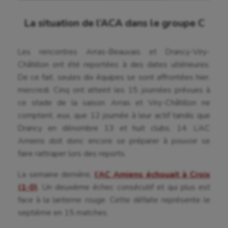
La situation de l’ACA dans le groupe C
Les rencontres Arras-Beauvais et Drancy-Viry-
Châtillon ont été reportées à des dates ultérieures.
De ce fait, seules dix équipes se sont affrontées hier,
mercredi. Cinq ont atteint les 15 journées prévues à
ce stade de la saison. Arras et Viry-Châtillon ne
comptent, eux, que 12 journée à leur actif tandis que
Drancy en dénombre 13 et huit clubs, 14. L’AC
Amiens doit donc encore se préparer à pouvoir se
faire rattraper lors des reports.
La semaine dernière,
l’AC Amiens échouait à Croix
(1-0)
. Un deuxième échec consécutif et qui plus est
face à la lanterne rouge. Cette défaite représente le
septième en 15 matches.