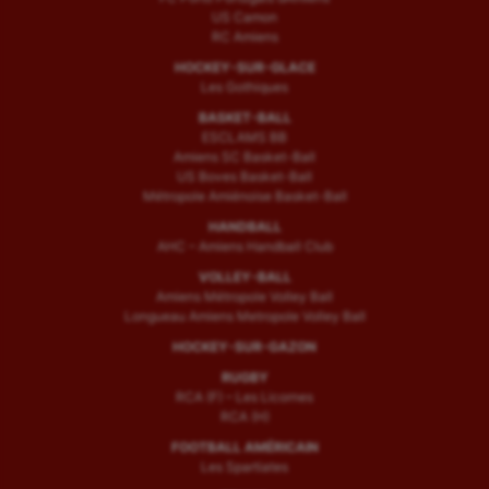
US Camon
RC Amiens
HOCKEY-SUR-GLACE
Les Gothiques
BASKET-BALL
ESCLAMS BB
Amiens SC Basket-Ball
US Boves Basket-Ball
Métropole Amiénoise Basket-Ball
HANDBALL
AHC – Amiens Handball Club
VOLLEY-BALL
Amiens Métropole Volley Ball
Longueau Amiens Metropole Volley Ball
HOCKEY-SUR-GAZON
RUGBY
RCA (F) – Les Licornes
RCA (H)
FOOTBALL AMÉRICAIN
Les Spartiates