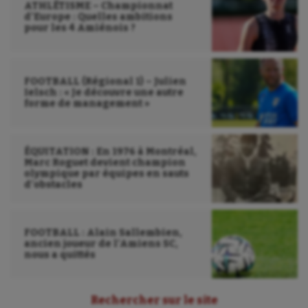
ATHLÉTISME – Championnat
d’Europe : Quelles ambitions
pour les 4 Amiénois ?
FOOTBALL (Régional 1) – Julien
Ielsch : « Je découvre une autre
forme de management »
ÉQUITATION : En 1976 à Montréal,
Marc Roguet devient champion
olympique par équipes en sauts
d’obstacles
FOOTBALL : Alain Sallembien,
ancien joueur de l’Amiens SC,
nous a quittés
Rechercher sur le site