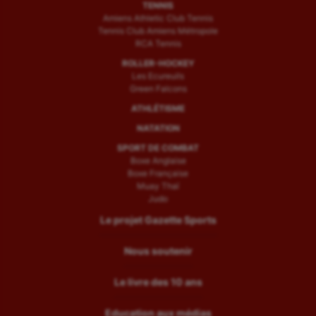
TENNIS
Amiens Athletic Club Tennis
Tennis Club Amiens Métropole
RCA Tennis
ROLLER-HOCKEY
Les Ecureuils
Green Falcons
ATHLÉTISME
NATATION
SPORT DE COMBAT
Boxe Anglaise
Boxe Française
Muay Thaï
Judo
Le projet Gazette Sports
Nous soutenir
Le livre des 10 ans
Education aux médias