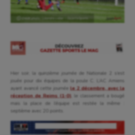
Ⓒ Crédit photo : Léandre Leber – GazetteSports
Hier soir, la quinzième journée de Nationale 2 s’est
jouée pour dix équipes de la poule C. L’AC Amiens
ayant avancé cette journée
le 2 décembre, avec la
réception de Reims (1-0)
, le classement a bougé
mais la place de l’équipe est restée la même :
septième avec 20 points.