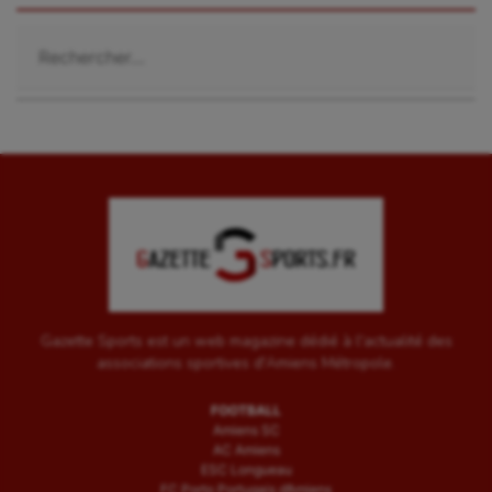
Rechercher :
Gazette Sports est un web magazine dédié à l'actualité des
associations sportives d'Amiens Métropole.
FOOTBALL
Amiens SC
AC Amiens
ESC Longueau
FC Porto Portugais d’Amiens