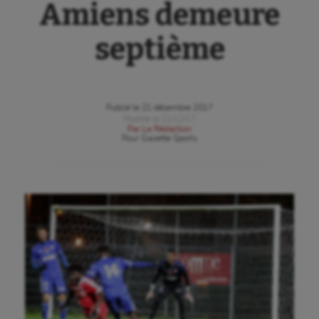
Amiens demeure
septième
Publié le
21 décembre 2017
Modifié le
21/12/17
Par
La Rédaction
Pour
Gazette Sports